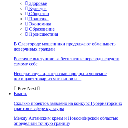
Здоровье
Культура
Общество
Политика
Экономика
Образование
Происшествия
В Славгороде мошенники продолжают обманывать
доверчивых граждан
Россияне выступили за бесплатные переводы средств
самому себе
Нередки случаи, когда славгородцы и яровчане
похищают товар из магазинов и…
Prev
Next
Власть
Сколько проектов заявлено на конкурс Губернаторских
грантов в сфере культуры
Между Алтайским краем и Новосибирской областью
определили точную границу