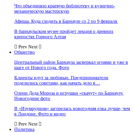
Что объединяло краевую библиотеку и кузнечно-
механическую мастерскую
Афиша. Куда сходить в Барнауле со 2 по 9 февраля
В барнаульском музее пройдет лекция о древних
крепостях Горного Алтая
Prev
Next
Общество
Центральный район Барнаула засверкал огнями и уже в
шаге от Нового года. Фото
Клиенты идут за любовью. Предприниматели
поделились советами, как начать дело в…
Олени Деда Мороза и игрушки «скачут» по Барнаулу.
Новогодние фото
В «Изумрудном» загорелась новогодняя елка лучше, чем
в Лондоне. Фото и видео
Prev
Next
Политика