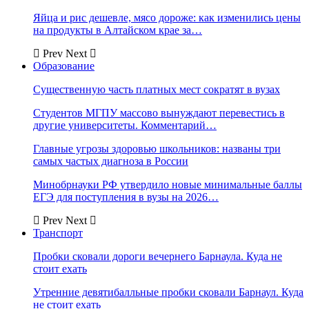
Яйца и рис дешевле, мясо дороже: как изменились цены
на продукты в Алтайском крае за…
Prev
Next
Образование
Существенную часть платных мест сократят в вузах
Студентов МГПУ массово вынуждают перевестись в
другие университеты. Комментарий…
Главные угрозы здоровью школьников: названы три
самых частых диагноза в России
Минобрнауки РФ утвердило новые минимальные баллы
ЕГЭ для поступления в вузы на 2026…
Prev
Next
Транспорт
Пробки сковали дороги вечернего Барнаула. Куда не
стоит ехать
Утренние девятибалльные пробки сковали Барнаул. Куда
не стоит ехать