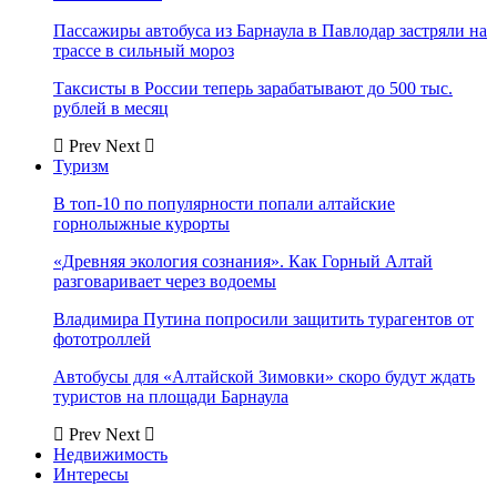
Пассажиры автобуса из Барнаула в Павлодар застряли на
трассе в сильный мороз
Таксисты в России теперь зарабатывают до 500 тыс.
рублей в месяц
Prev
Next
Туризм
В топ-10 по популярности попали алтайские
горнолыжные курорты
«Древняя экология сознания». Как Горный Алтай
разговаривает через водоемы
Владимира Путина попросили защитить турагентов от
фототроллей
Автобусы для «Алтайской Зимовки» скоро будут ждать
туристов на площади Барнаула
Prev
Next
Недвижимость
Интересы