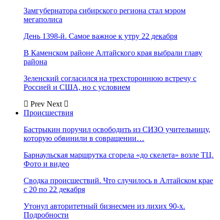
Замгубернатора сибирского региона стал мэром
мегаполиса
День 1398-й. Самое важное к утру 22 декабря
В Каменском районе Алтайского края выбрали главу
района
Зеленский согласился на трехстороннюю встречу с
Россией и США, но с условием
Prev
Next
Происшествия
Бастрыкин поручил освободить из СИЗО учительницу,
которую обвинили в совращении…
Барнаульская маршрутка сгорела «до скелета» возле ТЦ.
Фото и видео
Сводка происшествий. Что случилось в Алтайском крае
с 20 по 22 декабря
Утонул авторитетный бизнесмен из лихих 90-х.
Подробности