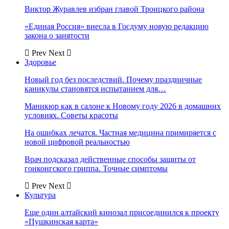
Виктор Журавлев избран главой Троицкого района
«Единая Россия» внесла в Госдуму новую редакцию
закона о занятости
Prev
Next
Здоровье
Новый год без последствий. Почему праздничные
каникулы становятся испытанием для…
Маникюр как в салоне к Новому году 2026 в домашних
условиях. Советы красоты
На ошибках лечатся. Частная медицина примиряется с
новой цифровой реальностью
Врач подсказал действенные способы защиты от
гонконгского гриппа. Точные симптомы
Prev
Next
Культура
Еще один алтайский кинозал присоединился к проекту
«Пушкинская карта»