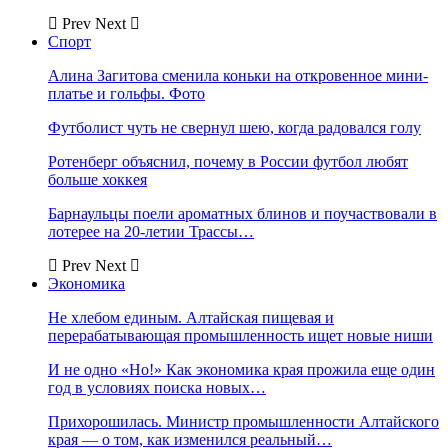
Prev
Next
Спорт
Алина Загитова сменила коньки на откровенное мини-
платье и гольфы. Фото
Футболист чуть не свернул шею, когда радовался голу
Ротенберг объяснил, почему в России футбол любят
больше хоккея
Барнаульцы поели ароматных блинов и поучаствовали в
лотерее на 20-летии Трассы…
Prev
Next
Экономика
Не хлебом единым. Алтайская пищевая и
перерабатывающая промышленность ищет новые ниши
И не одно «Но!» Как экономика края прожила еще один
год в условиях поиска новых…
Прихорошилась. Министр промышленности Алтайского
края — о том, как изменился реальный…