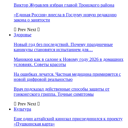
Виктор Журавлев избран главой Троицкого района
«Единая Россия» внесла в Госдуму новую редакцию
закона о занятости
Prev
Next
Здоровье
Новый год без последствий. Почему праздничные
каникулы становятся испытанием для…
Маникюр как в салоне к Новому году 2026 в домашних
условиях. Советы красоты
На ошибках лечатся. Частная медицина примиряется с
новой цифровой реальностью
Врач подсказал действенные способы защиты от
гонконгского гриппа. Точные симптомы
Prev
Next
Культура
Еще один алтайский кинозал присоединился к проекту
«Пушкинская карта»