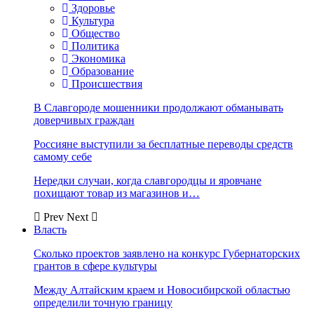
Здоровье
Культура
Общество
Политика
Экономика
Образование
Происшествия
В Славгороде мошенники продолжают обманывать
доверчивых граждан
Россияне выступили за бесплатные переводы средств
самому себе
Нередки случаи, когда славгородцы и яровчане
похищают товар из магазинов и…
Prev
Next
Власть
Сколько проектов заявлено на конкурс Губернаторских
грантов в сфере культуры
Между Алтайским краем и Новосибирской областью
определили точную границу