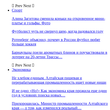
Prev
Next
Спорт
Алина Загитова сменила коньки на откровенное мини-
платье и гольфы. Фото
Футболист чуть не свернул шею, когда радовался голу
Ротенберг объяснил, почему в России футбол любят
больше хоккея
Барнаульцы поели ароматных блинов и поучаствовали в
лотерее на 20-летии Трассы…
Prev
Next
Экономика
Не хлебом единым. Алтайская пищевая и
перерабатывающая промышленность ищет новые ниши
И не одно «Но!» Как экономика края прожила еще один
год в условиях поиска новых…
Прихорошилась. Министр промышленности Алтайского
края — о том, как изменился реальный…