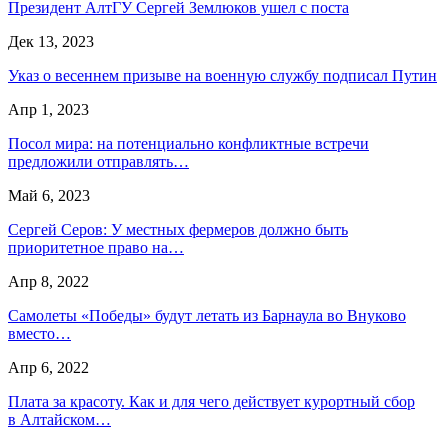
Президент АлтГУ Сергей Землюков ушел с поста
Дек 13, 2023
Указ о весеннем призыве на военную службу подписал Путин
Апр 1, 2023
Посол мира: на потенциально конфликтные встречи
предложили отправлять…
Май 6, 2023
Сергей Серов: У местных фермеров должно быть
приоритетное право на…
Апр 8, 2022
Самолеты «Победы» будут летать из Барнаула во Внуково
вместо…
Апр 6, 2022
Плата за красоту. Как и для чего действует курортный сбор
в Алтайском…