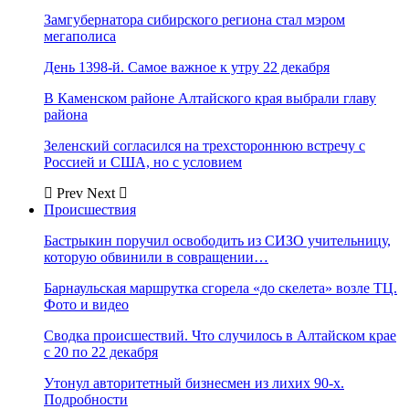
Замгубернатора сибирского региона стал мэром
мегаполиса
День 1398-й. Самое важное к утру 22 декабря
В Каменском районе Алтайского края выбрали главу
района
Зеленский согласился на трехстороннюю встречу с
Россией и США, но с условием
Prev
Next
Происшествия
Бастрыкин поручил освободить из СИЗО учительницу,
которую обвинили в совращении…
Барнаульская маршрутка сгорела «до скелета» возле ТЦ.
Фото и видео
Сводка происшествий. Что случилось в Алтайском крае
с 20 по 22 декабря
Утонул авторитетный бизнесмен из лихих 90-х.
Подробности