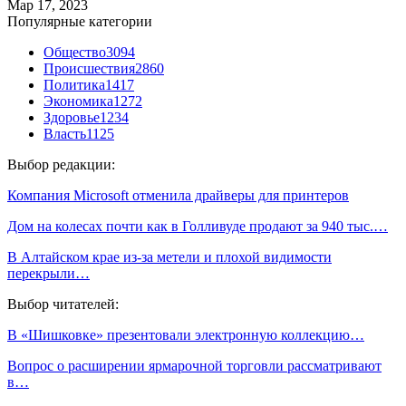
Мар 17, 2023
Популярные категории
Общество
3094
Происшествия
2860
Политика
1417
Экономика
1272
Здоровье
1234
Власть
1125
Выбор редакции:
Компания Microsoft отменила драйверы для принтеров
Дом на колесах почти как в Голливуде продают за 940 тыс.…
В Алтайском крае из-за метели и плохой видимости
перекрыли…
Выбор читателей:
В «Шишковке» презентовали электронную коллекцию…
Вопрос о расширении ярмарочной торговли рассматривают
в…