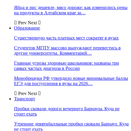
Яйца и рис дешевле, мясо дороже: как изменились цены
на продукты в Алтайском крае за…
Prev
Next
Образование
Существенную часть платных мест сократят в вузах
Студентов МГПУ массово вынуждают перевестись в
другие университеты. Комментарий…
Главные угрозы здоровью школьников: названы три
самых частых диагноза в России
Минобрнауки РФ утвердило новые минимальные баллы
ЕГЭ для поступления в вузы на 2026…
Prev
Next
Транспорт
Пробки сковали дороги вечернего Барнаула. Куда не
стоит ехать
Утренние девятибалльные пробки сковали Барнаул. Куда
не стоит ехать