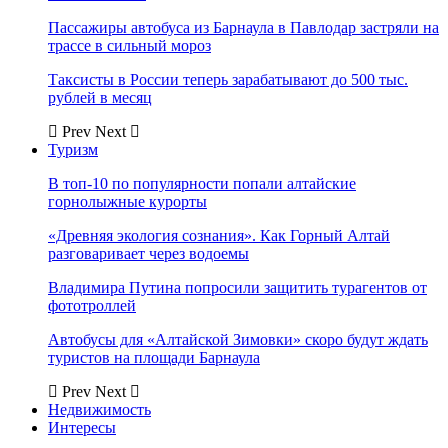
Пассажиры автобуса из Барнаула в Павлодар застряли на
трассе в сильный мороз
Таксисты в России теперь зарабатывают до 500 тыс.
рублей в месяц
Prev
Next
Туризм
В топ-10 по популярности попали алтайские
горнолыжные курорты
«Древняя экология сознания». Как Горный Алтай
разговаривает через водоемы
Владимира Путина попросили защитить турагентов от
фототроллей
Автобусы для «Алтайской Зимовки» скоро будут ждать
туристов на площади Барнаула
Prev
Next
Недвижимость
Интересы