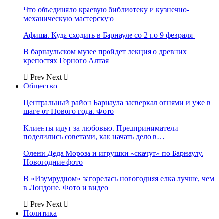
Что объединяло краевую библиотеку и кузнечно-
механическую мастерскую
Афиша. Куда сходить в Барнауле со 2 по 9 февраля
В барнаульском музее пройдет лекция о древних
крепостях Горного Алтая
Prev
Next
Общество
Центральный район Барнаула засверкал огнями и уже в
шаге от Нового года. Фото
Клиенты идут за любовью. Предприниматели
поделились советами, как начать дело в…
Олени Деда Мороза и игрушки «скачут» по Барнаулу.
Новогодние фото
В «Изумрудном» загорелась новогодняя елка лучше, чем
в Лондоне. Фото и видео
Prev
Next
Политика