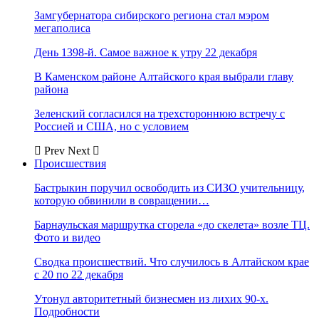
Замгубернатора сибирского региона стал мэром
мегаполиса
День 1398-й. Самое важное к утру 22 декабря
В Каменском районе Алтайского края выбрали главу
района
Зеленский согласился на трехстороннюю встречу с
Россией и США, но с условием
Prev
Next
Происшествия
Бастрыкин поручил освободить из СИЗО учительницу,
которую обвинили в совращении…
Барнаульская маршрутка сгорела «до скелета» возле ТЦ.
Фото и видео
Сводка происшествий. Что случилось в Алтайском крае
с 20 по 22 декабря
Утонул авторитетный бизнесмен из лихих 90-х.
Подробности