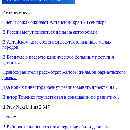
Интересное:
Снег и дождь ожидают Алтайский край 28 сентября
В России могут снизиться цены на автомобили
В Алтайском крае состоится десятая олимпиада малых
городов
В Барнауле в краевую клиническую больницу поступил
третий…
Правоохранители рассмотрят жалобы жильцов барнаульского
дома…
Два новых инвестора начнут реализовывать проекты на…
Виктор Томенко поучаствовал в совещании по развитию…
Prev
Next
1 из 2 347
Новое:
В Рубцовске на пешеходном переходе сбили девочку