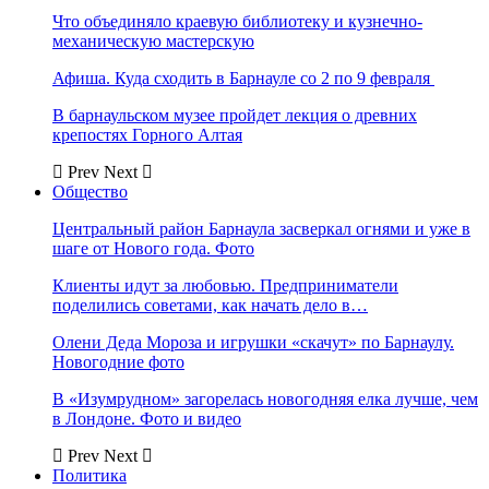
Что объединяло краевую библиотеку и кузнечно-
механическую мастерскую
Афиша. Куда сходить в Барнауле со 2 по 9 февраля
В барнаульском музее пройдет лекция о древних
крепостях Горного Алтая
Prev
Next
Общество
Центральный район Барнаула засверкал огнями и уже в
шаге от Нового года. Фото
Клиенты идут за любовью. Предприниматели
поделились советами, как начать дело в…
Олени Деда Мороза и игрушки «скачут» по Барнаулу.
Новогодние фото
В «Изумрудном» загорелась новогодняя елка лучше, чем
в Лондоне. Фото и видео
Prev
Next
Политика