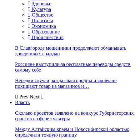
Здоровье
Культура
Общество
Политика
Экономика
Образование
Происшествия
В Славгороде мошенники продолжают обманывать
доверчивых граждан
Россияне выступили за бесплатные переводы средств
самому себе
Нередки случаи, когда славгородцы и яровчане
похищают товар из магазинов и…
Prev
Next
Власть
Сколько проектов заявлено на конкурс Губернаторских
грантов в сфере культуры
Между Алтайским краем и Новосибирской областью
определили точную границу