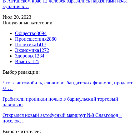
В Алтайском крае 12 человек заразились паразитами из-за
купания в…
Июл 20, 2023
Популярные категории
Общество
3094
Происшествия
2860
Политика
1417
Экономика
1272
Здоровье
1234
Власть
1125
Выбор редакции:
Что за автомобиль, словно из бандитских фильмов, продают
за …
Грабители проникли ночью в барнаульский торговый
павильон
Открылся новый автобусный маршрут №8 Славгород –
поселок…
Выбор читателей: