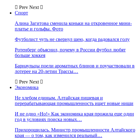
Prev
Next
Спорт
Алина Загитова сменила коньки на откровенное мини-
платье и гольфы. Фото
Футболист чуть не свернул шею, когда радовался голу
Ротенберг объяснил, почему в России футбол любят
больше хоккея
Барнаульцы поели ароматных блинов и поучаствовали в
лотерее на 20-летии Трассы…
Prev
Next
Экономика
Не хлебом единым. Алтайская пищевая и
перерабатывающая промышленность ищет новые ниши
И не одно «Но!» Как экономика края прожила еще один
год в условиях поиска новых…
Прихорошилась. Министр промышленности Алтайского
края — о том, как изменился реальный…