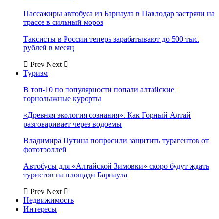
Пассажиры автобуса из Барнаула в Павлодар застряли на
трассе в сильный мороз
Таксисты в России теперь зарабатывают до 500 тыс.
рублей в месяц
Prev
Next
Туризм
В топ-10 по популярности попали алтайские
горнолыжные курорты
«Древняя экология сознания». Как Горный Алтай
разговаривает через водоемы
Владимира Путина попросили защитить турагентов от
фототроллей
Автобусы для «Алтайской Зимовки» скоро будут ждать
туристов на площади Барнаула
Prev
Next
Недвижимость
Интересы