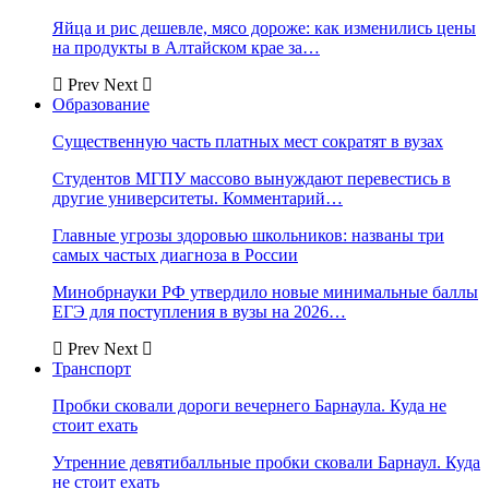
Яйца и рис дешевле, мясо дороже: как изменились цены
на продукты в Алтайском крае за…
Prev
Next
Образование
Существенную часть платных мест сократят в вузах
Студентов МГПУ массово вынуждают перевестись в
другие университеты. Комментарий…
Главные угрозы здоровью школьников: названы три
самых частых диагноза в России
Минобрнауки РФ утвердило новые минимальные баллы
ЕГЭ для поступления в вузы на 2026…
Prev
Next
Транспорт
Пробки сковали дороги вечернего Барнаула. Куда не
стоит ехать
Утренние девятибалльные пробки сковали Барнаул. Куда
не стоит ехать