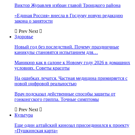
Виктор Журавлев избран главой Троицкого района
«Единая Россия» внесла в Госдуму новую редакцию
закона о занятости
Prev
Next
Здоровье
Новый год без последствий. Почему праздничные
каникулы становятся испытанием для…
Маникюр как в салоне к Новому году 2026 в домашних
условиях. Советы красоты
На ошибках лечатся. Частная медицина примиряется с
новой цифровой реальностью
Врач подсказал действенные способы защиты от
гонконгского гриппа. Точные симптомы
Prev
Next
Культура
Еще один алтайский кинозал присоединился к проекту
«Пушкинская карта»