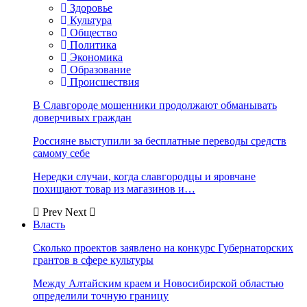
Здоровье
Культура
Общество
Политика
Экономика
Образование
Происшествия
В Славгороде мошенники продолжают обманывать
доверчивых граждан
Россияне выступили за бесплатные переводы средств
самому себе
Нередки случаи, когда славгородцы и яровчане
похищают товар из магазинов и…
Prev
Next
Власть
Сколько проектов заявлено на конкурс Губернаторских
грантов в сфере культуры
Между Алтайским краем и Новосибирской областью
определили точную границу