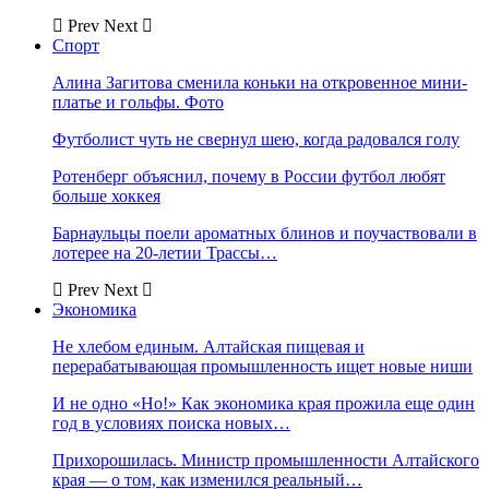
Prev
Next
Спорт
Алина Загитова сменила коньки на откровенное мини-
платье и гольфы. Фото
Футболист чуть не свернул шею, когда радовался голу
Ротенберг объяснил, почему в России футбол любят
больше хоккея
Барнаульцы поели ароматных блинов и поучаствовали в
лотерее на 20-летии Трассы…
Prev
Next
Экономика
Не хлебом единым. Алтайская пищевая и
перерабатывающая промышленность ищет новые ниши
И не одно «Но!» Как экономика края прожила еще один
год в условиях поиска новых…
Прихорошилась. Министр промышленности Алтайского
края — о том, как изменился реальный…