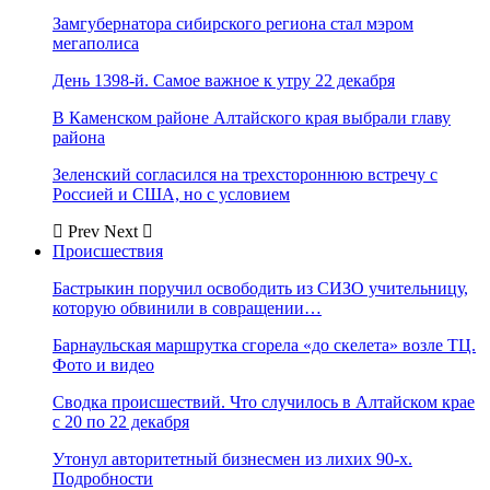
Замгубернатора сибирского региона стал мэром
мегаполиса
День 1398-й. Самое важное к утру 22 декабря
В Каменском районе Алтайского края выбрали главу
района
Зеленский согласился на трехстороннюю встречу с
Россией и США, но с условием
Prev
Next
Происшествия
Бастрыкин поручил освободить из СИЗО учительницу,
которую обвинили в совращении…
Барнаульская маршрутка сгорела «до скелета» возле ТЦ.
Фото и видео
Сводка происшествий. Что случилось в Алтайском крае
с 20 по 22 декабря
Утонул авторитетный бизнесмен из лихих 90-х.
Подробности