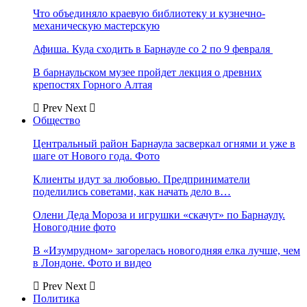
Что объединяло краевую библиотеку и кузнечно-
механическую мастерскую
Афиша. Куда сходить в Барнауле со 2 по 9 февраля
В барнаульском музее пройдет лекция о древних
крепостях Горного Алтая
Prev
Next
Общество
Центральный район Барнаула засверкал огнями и уже в
шаге от Нового года. Фото
Клиенты идут за любовью. Предприниматели
поделились советами, как начать дело в…
Олени Деда Мороза и игрушки «скачут» по Барнаулу.
Новогодние фото
В «Изумрудном» загорелась новогодняя елка лучше, чем
в Лондоне. Фото и видео
Prev
Next
Политика