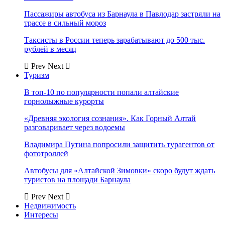
Пассажиры автобуса из Барнаула в Павлодар застряли на
трассе в сильный мороз
Таксисты в России теперь зарабатывают до 500 тыс.
рублей в месяц
Prev
Next
Туризм
В топ-10 по популярности попали алтайские
горнолыжные курорты
«Древняя экология сознания». Как Горный Алтай
разговаривает через водоемы
Владимира Путина попросили защитить турагентов от
фототроллей
Автобусы для «Алтайской Зимовки» скоро будут ждать
туристов на площади Барнаула
Prev
Next
Недвижимость
Интересы