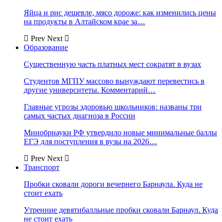
Яйца и рис дешевле, мясо дороже: как изменились цены
на продукты в Алтайском крае за…
Prev
Next
Образование
Существенную часть платных мест сократят в вузах
Студентов МГПУ массово вынуждают перевестись в
другие университеты. Комментарий…
Главные угрозы здоровью школьников: названы три
самых частых диагноза в России
Минобрнауки РФ утвердило новые минимальные баллы
ЕГЭ для поступления в вузы на 2026…
Prev
Next
Транспорт
Пробки сковали дороги вечернего Барнаула. Куда не
стоит ехать
Утренние девятибалльные пробки сковали Барнаул. Куда
не стоит ехать