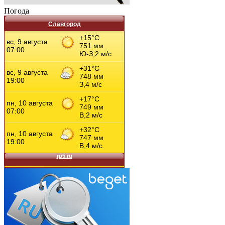
Погода
Славгород