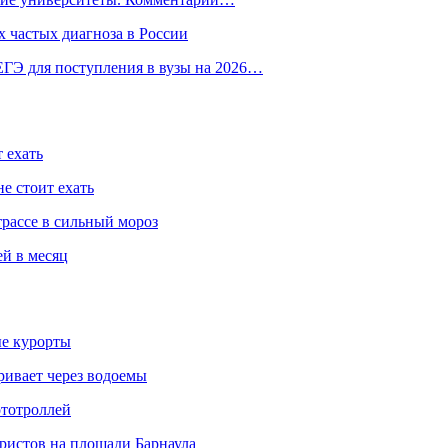
 частых диагноза в России
ГЭ для поступления в вузы на 2026…
 ехать
е стоит ехать
трассе в сильный мороз
ей в месяц
ые курорты
ривает через водоемы
ототроллей
ристов на площади Барнаула