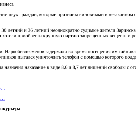
ении двух граждан, которые признаны виновными в незаконном 
30-летний и 36-летний неоднократно судимые жители Заринска 
и хотели приобрести крупную партию запрещенных веществ и реа
и. Наркобизнесменов задержали во время посещения им тайника
упников пытался уничтожить телефон с помощью которого подде
 назначил наказание в виде 8,6 и 8,7 лет лишений свободы с о
ую…
 и…
кокурьера