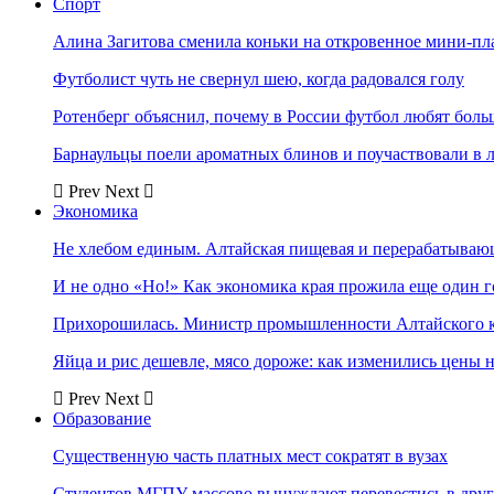
Спорт
Алина Загитова сменила коньки на откровенное мини-пл
Футболист чуть не свернул шею, когда радовался голу
Ротенберг объяснил, почему в России футбол любят боль
Барнаульцы поели ароматных блинов и поучаствовали в 
Prev
Next
Экономика
Не хлебом единым. Алтайская пищевая и перерабатыва
И не одно «Но!» Как экономика края прожила еще один 
Прихорошилась. Министр промышленности Алтайского к
Яйца и рис дешевле, мясо дороже: как изменились цены 
Prev
Next
Образование
Существенную часть платных мест сократят в вузах
Студентов МГПУ массово вынуждают перевестись в дру