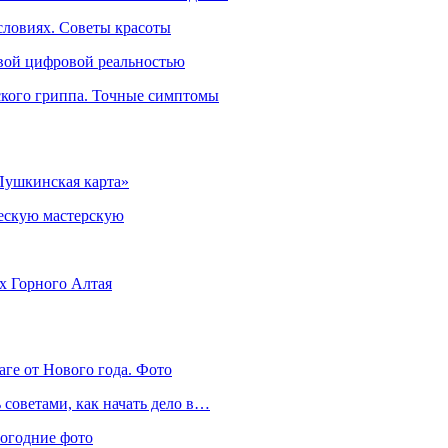
словиях. Советы красоты
овой цифровой реальностью
ского гриппа. Точные симптомы
Пушкинская карта»
ческую мастерскую
ях Горного Алтая
аге от Нового года. Фото
советами, как начать дело в…
вогодние фото