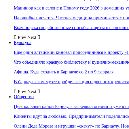
Маникюр как в салоне к Новому году 2026 в домашних у
На ошибках лечатся. Частная медицина примиряется с н
Врач подсказал действенные способы защиты от гонконг
Prev
Next
Культура
Еще один алтайский кинозал присоединился к проекту «
Что объединяло краевую библиотеку и кузнечно-механи
Афиша. Куда сходить в Барнауле со 2 по 9 февраля
В барнаульском музее пройдет лекция о древних крепост
Prev
Next
Общество
Центральный район Барнаула засверкал огнями и уже в ш
Клиенты идут за любовью. Предприниматели поделились 
Олени Деда Мороза и игрушки «скачут» по Барнаулу. Но