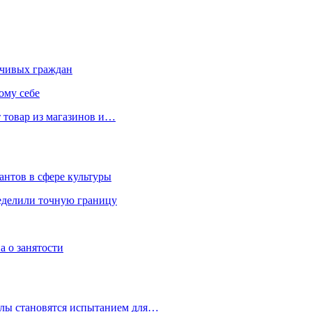
чивых граждан
ому себе
 товар из магазинов и…
антов в сфере культуры
еделили точную границу
а о занятости
улы становятся испытанием для…