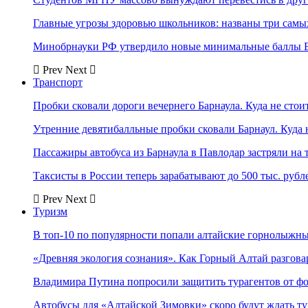
Главные угрозы здоровью школьников: названы три самых
Минобрнауки РФ утвердило новые минимальные баллы Е
Prev
Next
Транспорт
Пробки сковали дороги вечернего Барнаула. Куда не стоит
Утренние девятибалльные пробки сковали Барнаул. Куда н
Пассажиры автобуса из Барнаула в Павлодар застряли на 
Таксисты в России теперь зарабатывают до 500 тыс. рубл
Prev
Next
Туризм
В топ-10 по популярности попали алтайские горнолыжн
«Древняя экология сознания». Как Горный Алтай разгова
Владимира Путина попросили защитить турагентов от ф
Автобусы для «Алтайской Зимовки» скоро будут ждать ту