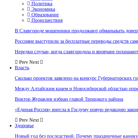
Политика
Экономика
Образование
Происшествия
В Славгороде мошенники продолжают обманывать довер
Россияне выступили за бесплатные переводы средств сам
Нередки случаи, когда славгородцы и яровчане похищают
Prev
Next
Власть
Сколько проектов заявлено на конкурс Губернаторских гр
Между Алтайским краем и Новосибирской областью опр
Виктор Журавлев избран главой Троицкого района
«Единая Россия» внесла в Госдуму новую редакцию закон
Prev
Next
Здоровье
Новый год без последствий. Почему праздничные каник