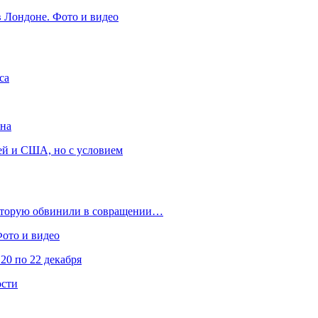
в Лондоне. Фото и видео
са
она
ей и США, но с условием
которую обвинили в совращении…
Фото и видео
20 по 22 декабря
ости