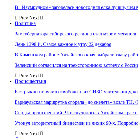
В «Изумрудном» загорелась новогодняя елка лучше, чем 
Prev
Next
Политика
Замгубернатора сибирского региона стал мэром мегаполи
День 1398-й. Самое важное к утру 22 декабря
В Каменском районе Алтайского края выбрали главу рай
Зеленский согласился на трехстороннюю встречу с Росси
Prev
Next
Происшествия
Бастрыкин поручил освободить из СИЗО учительницу, 
Барнаульская маршрутка сгорела «до скелета» возле ТЦ. 
Сводка происшествий. Что случилось в Алтайском крае с 
Утонул авторитетный бизнесмен из лихих 90-х. Подробн
Prev
Next