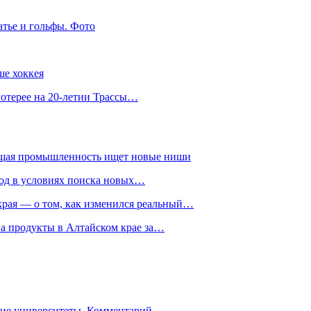
атье и гольфы. Фото
ше хоккея
лотерее на 20-летии Трассы…
ющая промышленность ищет новые ниши
год в условиях поиска новых…
рая — о том, как изменился реальный…
на продукты в Алтайском крае за…
гие университеты. Комментарий…