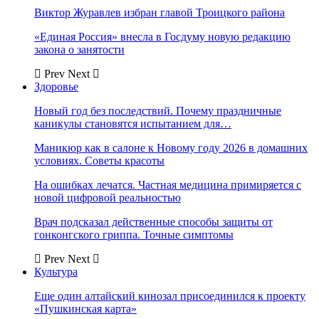
Виктор Журавлев избран главой Троицкого района
«Единая Россия» внесла в Госдуму новую редакцию
закона о занятости
Prev
Next
Здоровье
Новый год без последствий. Почему праздничные
каникулы становятся испытанием для…
Маникюр как в салоне к Новому году 2026 в домашних
условиях. Советы красоты
На ошибках лечатся. Частная медицина примиряется с
новой цифровой реальностью
Врач подсказал действенные способы защиты от
гонконгского гриппа. Точные симптомы
Prev
Next
Культура
Еще один алтайский кинозал присоединился к проекту
«Пушкинская карта»