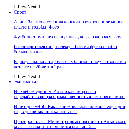
Prev
Next
Спорт
Алина Загитова сменила коньки на откровенное мини-
платье и гольфы. Фото
Футболист чуть не свернул шею, когда радовался голу
Ротенберг объяснил, почему в России футбол любят
больше хоккея
Барнаульцы поели ароматных блинов и поучаствовали в
лотерее на 20-летии Трассы…
Prev
Next
Экономика
Не хлебом единым. Алтайская пищевая и
перерабатывающая промышленность ищет новые ниши
И не одно «Но!» Как экономика края прожила еще один
год в условиях поиска новых…
Прихорошилась. Министр промышленности Алтайского
края — о том, как изменился реальный…