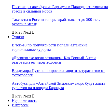
Пассажиры автобуса из Барнаула в Павлодар застряли на
трассе в сильный мороз
Таксисты в России теперь зарабатывают до 500 тыс.
рублей в месяц
Prev
Next
Туризм
В топ-10 по популярности попали алтайские
горнолыжные курорты
«Древняя экология сознания». Как Горный Алтай
разговаривает через водоемы
Владимира Путина попросили защитить турагентов от
фототроллей
Автобусы для «Алтайской Зимовки» скоро будут ждать
туристов на площади Барнаула
Prev
Next
Недвижимость
Интересы