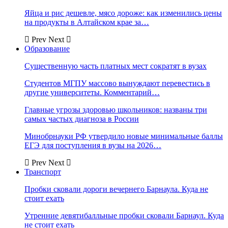
Яйца и рис дешевле, мясо дороже: как изменились цены
на продукты в Алтайском крае за…
Prev
Next
Образование
Существенную часть платных мест сократят в вузах
Студентов МГПУ массово вынуждают перевестись в
другие университеты. Комментарий…
Главные угрозы здоровью школьников: названы три
самых частых диагноза в России
Минобрнауки РФ утвердило новые минимальные баллы
ЕГЭ для поступления в вузы на 2026…
Prev
Next
Транспорт
Пробки сковали дороги вечернего Барнаула. Куда не
стоит ехать
Утренние девятибалльные пробки сковали Барнаул. Куда
не стоит ехать