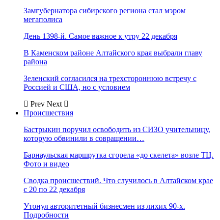
Замгубернатора сибирского региона стал мэром
мегаполиса
День 1398-й. Самое важное к утру 22 декабря
В Каменском районе Алтайского края выбрали главу
района
Зеленский согласился на трехстороннюю встречу с
Россией и США, но с условием
Prev
Next
Происшествия
Бастрыкин поручил освободить из СИЗО учительницу,
которую обвинили в совращении…
Барнаульская маршрутка сгорела «до скелета» возле ТЦ.
Фото и видео
Сводка происшествий. Что случилось в Алтайском крае
с 20 по 22 декабря
Утонул авторитетный бизнесмен из лихих 90-х.
Подробности