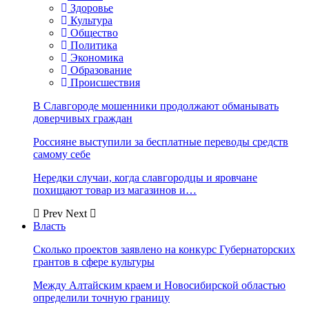
Здоровье
Культура
Общество
Политика
Экономика
Образование
Происшествия
В Славгороде мошенники продолжают обманывать
доверчивых граждан
Россияне выступили за бесплатные переводы средств
самому себе
Нередки случаи, когда славгородцы и яровчане
похищают товар из магазинов и…
Prev
Next
Власть
Сколько проектов заявлено на конкурс Губернаторских
грантов в сфере культуры
Между Алтайским краем и Новосибирской областью
определили точную границу