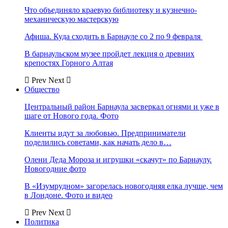
Что объединяло краевую библиотеку и кузнечно-
механическую мастерскую
Афиша. Куда сходить в Барнауле со 2 по 9 февраля
В барнаульском музее пройдет лекция о древних
крепостях Горного Алтая
Prev
Next
Общество
Центральный район Барнаула засверкал огнями и уже в
шаге от Нового года. Фото
Клиенты идут за любовью. Предприниматели
поделились советами, как начать дело в…
Олени Деда Мороза и игрушки «скачут» по Барнаулу.
Новогодние фото
В «Изумрудном» загорелась новогодняя елка лучше, чем
в Лондоне. Фото и видео
Prev
Next
Политика