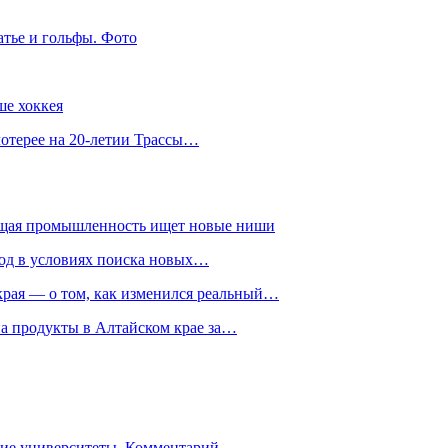
атье и гольфы. Фото
ше хоккея
лотерее на 20-летии Трассы…
ющая промышленность ищет новые ниши
год в условиях поиска новых…
рая — о том, как изменился реальный…
на продукты в Алтайском крае за…
гие университеты. Комментарий…