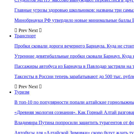
Главные угрозы здоровью школьников: названы три самых
Минобрнауки РФ утвердило новые минимальные баллы Е
Prev
Next
Транспорт
Пробки сковали дороги вечернего Барнаула. Куда не стоит
Утренние девятибалльные пробки сковали Барнаул. Куда н
Пассажиры автобуса из Барнаула в Павлодар застряли на 
Таксисты в России теперь зарабатывают до 500 тыс. рубл
Prev
Next
Туризм
В топ-10 по популярности попали алтайские горнолыжн
«Древняя экология сознания». Как Горный Алтай разгова
Владимира Путина попросили защитить турагентов от ф
Автобусы для «Алтайской Зимовки» скоро будут ждать ту