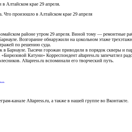
 в Алтайском крае 29 апреля.
вомайском районе утром 29 апреля. Виной тому — ремонтные ра
Барнауле. Возгорание обнаружили на цокольном этаже трехэтажн
тражей по решению суда.
к в Барнауле. Тысячи горожан приводили в порядок скверы и па
«Бирюзовой Катуни» Корреспондент altapress.ru запечатлел рад
лесников. Altapress.ru вспоминали его творческий путь.
т…
рам-канале Altapress.ru, а также в нашей группе во Вконтакте.