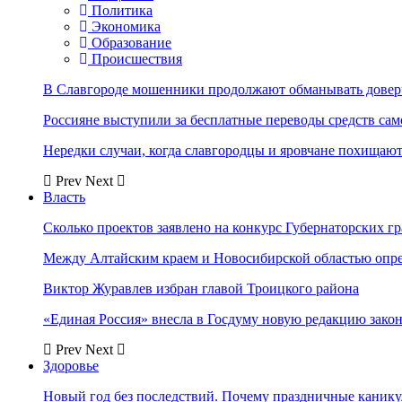
Политика
Экономика
Образование
Происшествия
В Славгороде мошенники продолжают обманывать довер
Россияне выступили за бесплатные переводы средств сам
Нередки случаи, когда славгородцы и яровчане похищают
Prev
Next
Власть
Сколько проектов заявлено на конкурс Губернаторских гр
Между Алтайским краем и Новосибирской областью опр
Виктор Журавлев избран главой Троицкого района
«Единая Россия» внесла в Госдуму новую редакцию закон
Prev
Next
Здоровье
Новый год без последствий. Почему праздничные каник