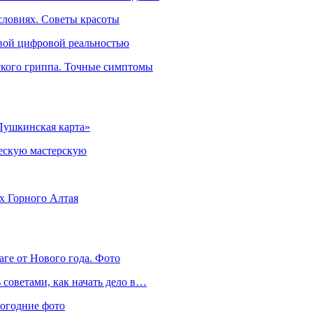
словиях. Советы красоты
овой цифровой реальностью
ского гриппа. Точные симптомы
Пушкинская карта»
ческую мастерскую
ях Горного Алтая
аге от Нового года. Фото
советами, как начать дело в…
вогодние фото