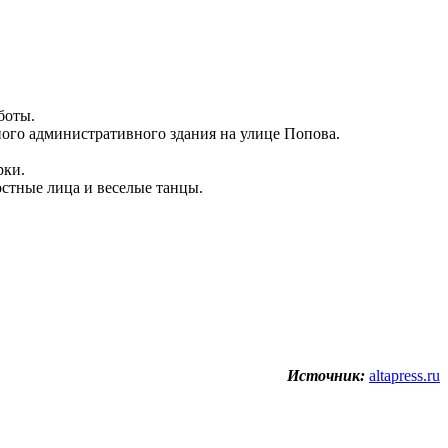
боты.
ого административного здания на улице Попова.
рки.
остные лица и веселые танцы.
Источник:
altapress.ru