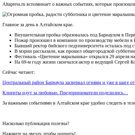
Altapress.ru вспоминает о важных событиях, которые произошли
Главное за день в Алтайском крае.
Внушительная пробка образовалась под Барнаулом в Пер
Пожар произошел в компании по производству мебели в 
Бывший ректор бийского педуниверситета осталась под с
В мэрии рассказали, как прошел общегородской субботни
Фестиваль «Цветение маральника» открылся 29 апреля на 
На 69-м году жизни скончался актер и ведущий Сергей Ко
Сейчас читают:
Центральный район Барнаула засверкал огнями и уже в шаге о
Клиенты идут за любовью. Предприниматели поделились…
За важными событиями в Алтайском крае удобно следить в телег
Насколько публикация полезна?
Нажмите на звезду, чтобы оценить!