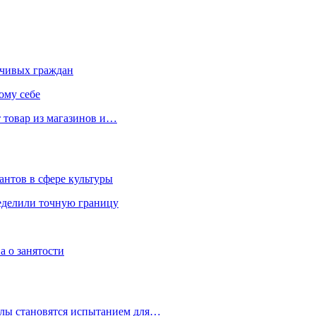
чивых граждан
ому себе
 товар из магазинов и…
антов в сфере культуры
еделили точную границу
а о занятости
улы становятся испытанием для…