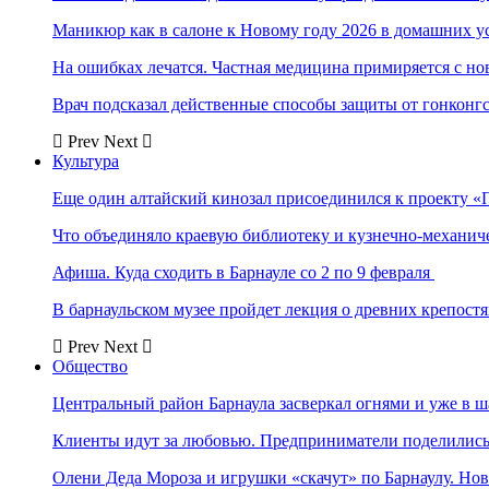
Маникюр как в салоне к Новому году 2026 в домашних у
На ошибках лечатся. Частная медицина примиряется с н
Врач подсказал действенные способы защиты от гонконг
Prev
Next
Культура
Еще один алтайский кинозал присоединился к проекту «
Что объединяло краевую библиотеку и кузнечно-механи
Афиша. Куда сходить в Барнауле со 2 по 9 февраля
В барнаульском музее пройдет лекция о древних крепост
Prev
Next
Общество
Центральный район Барнаула засверкал огнями и уже в ш
Клиенты идут за любовью. Предприниматели поделились 
Олени Деда Мороза и игрушки «скачут» по Барнаулу. Но