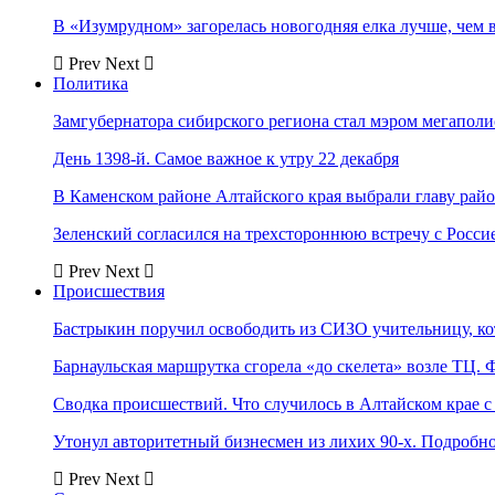
В «Изумрудном» загорелась новогодняя елка лучше, чем 
Prev
Next
Политика
Замгубернатора сибирского региона стал мэром мегаполи
День 1398-й. Самое важное к утру 22 декабря
В Каменском районе Алтайского края выбрали главу рай
Зеленский согласился на трехстороннюю встречу с Росси
Prev
Next
Происшествия
Бастрыкин поручил освободить из СИЗО учительницу, 
Барнаульская маршрутка сгорела «до скелета» возле ТЦ. 
Сводка происшествий. Что случилось в Алтайском крае с 
Утонул авторитетный бизнесмен из лихих 90-х. Подробн
Prev
Next