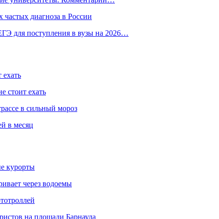
 частых диагноза в России
ГЭ для поступления в вузы на 2026…
 ехать
е стоит ехать
трассе в сильный мороз
ей в месяц
ые курорты
ривает через водоемы
ототроллей
ристов на площади Барнаула