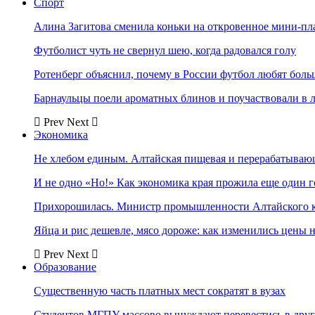
Спорт
Алина Загитова сменила коньки на откровенное мини-пл
Футболист чуть не свернул шею, когда радовался голу
Ротенберг объяснил, почему в России футбол любят боль
Барнаульцы поели ароматных блинов и поучаствовали в 
Prev
Next
Экономика
Не хлебом единым. Алтайская пищевая и перерабатыва
И не одно «Но!» Как экономика края прожила еще один 
Прихорошилась. Министр промышленности Алтайского к
Яйца и рис дешевле, мясо дороже: как изменились цены 
Prev
Next
Образование
Существенную часть платных мест сократят в вузах
Студентов МГПУ массово вынуждают перевестись в дру