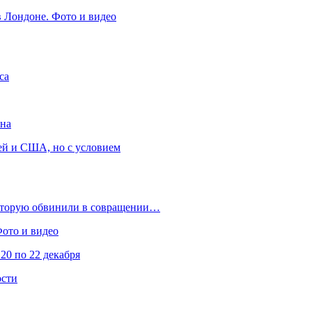
в Лондоне. Фото и видео
са
она
ей и США, но с условием
которую обвинили в совращении…
Фото и видео
20 по 22 декабря
ости