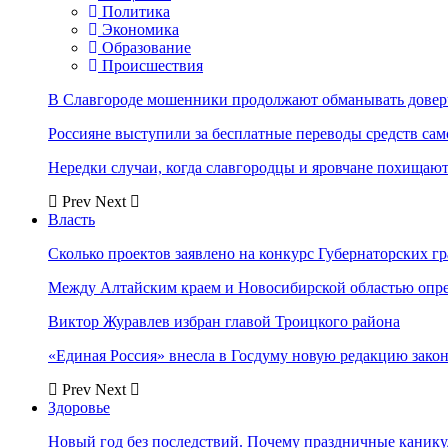
Политика
Экономика
Образование
Происшествия
В Славгороде мошенники продолжают обманывать довер
Россияне выступили за бесплатные переводы средств сам
Нередки случаи, когда славгородцы и яровчане похищают
Prev
Next
Власть
Сколько проектов заявлено на конкурс Губернаторских гр
Между Алтайским краем и Новосибирской областью опр
Виктор Журавлев избран главой Троицкого района
«Единая Россия» внесла в Госдуму новую редакцию закон
Prev
Next
Здоровье
Новый год без последствий. Почему праздничные каник