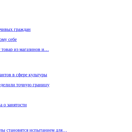
чивых граждан
ому себе
 товар из магазинов и…
антов в сфере культуры
еделили точную границу
а о занятости
улы становятся испытанием для…