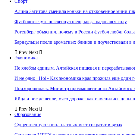
Спорт
Алина Загитова сменила коньки на откровенное мини-пл
Футболист чуть не свернул шею, когда радовался голу
Ротенберг объяснил, почему в России футбол любят боль
Барнаульцы поели ароматных блинов и поучаствовали в 
Prev
Next
Экономика
Не хлебом единым. Алтайская пищевая и перерабатыва
И не одно «Но!» Как экономика края прожила еще один 
Прихорошилась. Министр промышленности Алтайского к
Яйца и рис дешевле, мясо дороже: как изменились цены 
Prev
Next
Образование
Существенную часть платных мест сократят в вузах
Студентов МГПУ массово вынуждают перевестись в дру