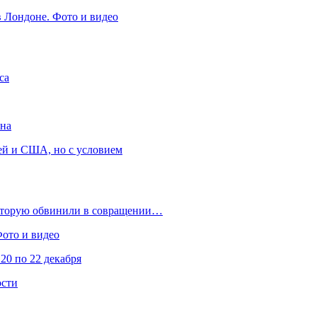
в Лондоне. Фото и видео
са
она
ей и США, но с условием
которую обвинили в совращении…
Фото и видео
20 по 22 декабря
ости