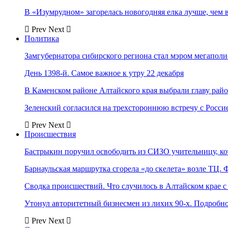
В «Изумрудном» загорелась новогодняя елка лучше, чем 
Prev
Next
Политика
Замгубернатора сибирского региона стал мэром мегаполи
День 1398-й. Самое важное к утру 22 декабря
В Каменском районе Алтайского края выбрали главу рай
Зеленский согласился на трехстороннюю встречу с Росси
Prev
Next
Происшествия
Бастрыкин поручил освободить из СИЗО учительницу, 
Барнаульская маршрутка сгорела «до скелета» возле ТЦ. 
Сводка происшествий. Что случилось в Алтайском крае с 
Утонул авторитетный бизнесмен из лихих 90-х. Подробн
Prev
Next