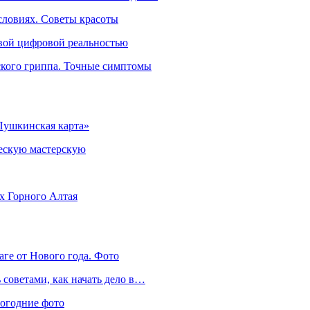
словиях. Советы красоты
овой цифровой реальностью
ского гриппа. Точные симптомы
Пушкинская карта»
ческую мастерскую
ях Горного Алтая
аге от Нового года. Фото
советами, как начать дело в…
вогодние фото