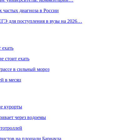
 частых диагноза в России
ГЭ для поступления в вузы на 2026…
 ехать
е стоит ехать
трассе в сильный мороз
ей в месяц
ые курорты
ривает через водоемы
ототроллей
ристов на площади Барнаула