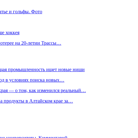
атье и гольфы. Фото
ше хоккея
лотерее на 20-летии Трассы…
ющая промышленность ищет новые ниши
год в условиях поиска новых…
рая — о том, как изменился реальный…
на продукты в Алтайском крае за…
гие университеты. Комментарий…