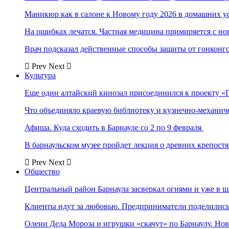
Маникюр как в салоне к Новому году 2026 в домашних у
На ошибках лечатся. Частная медицина примиряется с н
Врач подсказал действенные способы защиты от гонконг
Prev
Next
Культура
Еще один алтайский кинозал присоединился к проекту «
Что объединяло краевую библиотеку и кузнечно-механи
Афиша. Куда сходить в Барнауле со 2 по 9 февраля
В барнаульском музее пройдет лекция о древних крепост
Prev
Next
Общество
Центральный район Барнаула засверкал огнями и уже в ш
Клиенты идут за любовью. Предприниматели поделились 
Олени Деда Мороза и игрушки «скачут» по Барнаулу. Но