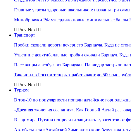
Главные угрозы здоровью школьников: названы три самых
Минобрнауки РФ утвердило новые минимальные баллы Е
Prev
Next
Транспорт
Пробки сковали дороги вечернего Барнаула. Куда не стоит
Утренние девятибалльные пробки сковали Барнаул. Куда н
Пассажиры автобуса из Барнаула в Павлодар застряли на 
Таксисты в России теперь зарабатывают до 500 тыс. рубл
Prev
Next
Туризм
В топ-10 по популярности попали алтайские горнолыжн
«Древняя экология сознания». Как Горный Алтай разгова
Владимира Путина попросили защитить турагентов от ф
Автобусы для «Алтайской Зимовки» скоро будут ждать ту