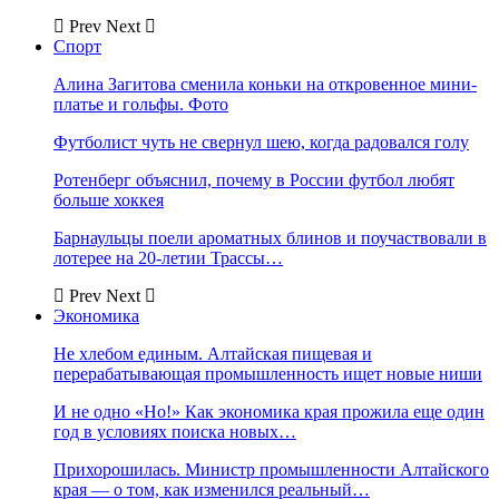
Prev
Next
Спорт
Алина Загитова сменила коньки на откровенное мини-
платье и гольфы. Фото
Футболист чуть не свернул шею, когда радовался голу
Ротенберг объяснил, почему в России футбол любят
больше хоккея
Барнаульцы поели ароматных блинов и поучаствовали в
лотерее на 20-летии Трассы…
Prev
Next
Экономика
Не хлебом единым. Алтайская пищевая и
перерабатывающая промышленность ищет новые ниши
И не одно «Но!» Как экономика края прожила еще один
год в условиях поиска новых…
Прихорошилась. Министр промышленности Алтайского
края — о том, как изменился реальный…