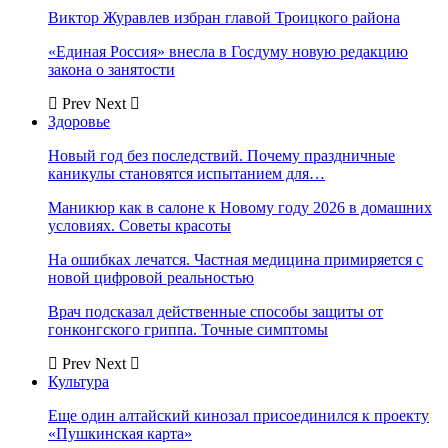
Виктор Журавлев избран главой Троицкого района
«Единая Россия» внесла в Госдуму новую редакцию
закона о занятости
Prev
Next
Здоровье
Новый год без последствий. Почему праздничные
каникулы становятся испытанием для…
Маникюр как в салоне к Новому году 2026 в домашних
условиях. Советы красоты
На ошибках лечатся. Частная медицина примиряется с
новой цифровой реальностью
Врач подсказал действенные способы защиты от
гонконгского гриппа. Точные симптомы
Prev
Next
Культура
Еще один алтайский кинозал присоединился к проекту
«Пушкинская карта»