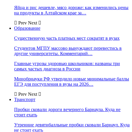
Яйца и рис дешевле, мясо дороже: как изменились цены
на продукты в Алтайском крае за…
Prev
Next
Образование
Существенную часть платных мест сократят в вузах
Студентов МГПУ массово вынуждают перевестись в
другие университеты. Комментарий…
Главные угрозы здоровью школьников: названы три
самых частых диагноза в России
Минобрнауки РФ утвердило новые минимальные баллы
ЕГЭ для поступления в вузы на 2026…
Prev
Next
Транспорт
Пробки сковали дороги вечернего Барнаула. Куда не
стоит ехать
Утренние девятибалльные пробки сковали Барнаул. Куда
не стоит ехать