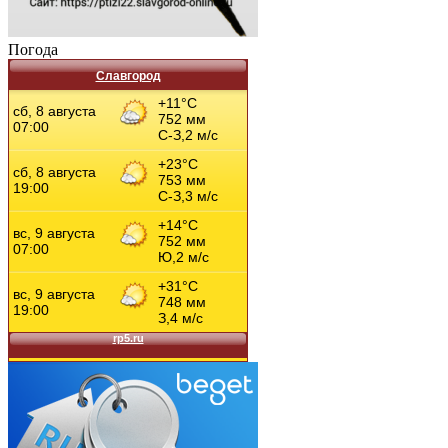
Погода
Славгород