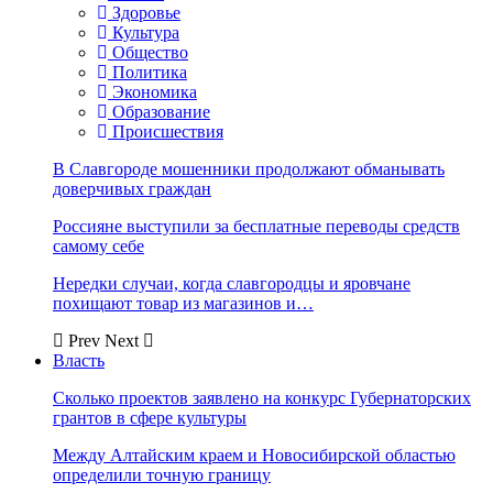
Здоровье
Культура
Общество
Политика
Экономика
Образование
Происшествия
В Славгороде мошенники продолжают обманывать
доверчивых граждан
Россияне выступили за бесплатные переводы средств
самому себе
Нередки случаи, когда славгородцы и яровчане
похищают товар из магазинов и…
Prev
Next
Власть
Сколько проектов заявлено на конкурс Губернаторских
грантов в сфере культуры
Между Алтайским краем и Новосибирской областью
определили точную границу