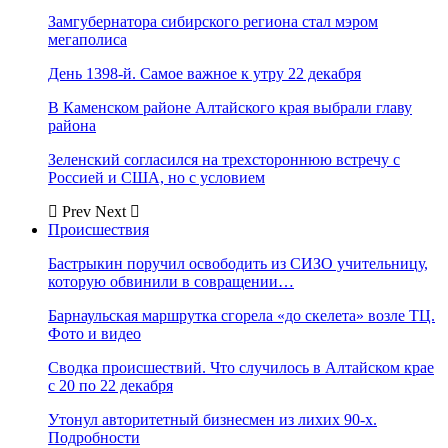
Замгубернатора сибирского региона стал мэром
мегаполиса
День 1398-й. Самое важное к утру 22 декабря
В Каменском районе Алтайского края выбрали главу
района
Зеленский согласился на трехстороннюю встречу с
Россией и США, но с условием
Prev
Next
Происшествия
Бастрыкин поручил освободить из СИЗО учительницу,
которую обвинили в совращении…
Барнаульская маршрутка сгорела «до скелета» возле ТЦ.
Фото и видео
Сводка происшествий. Что случилось в Алтайском крае
с 20 по 22 декабря
Утонул авторитетный бизнесмен из лихих 90-х.
Подробности