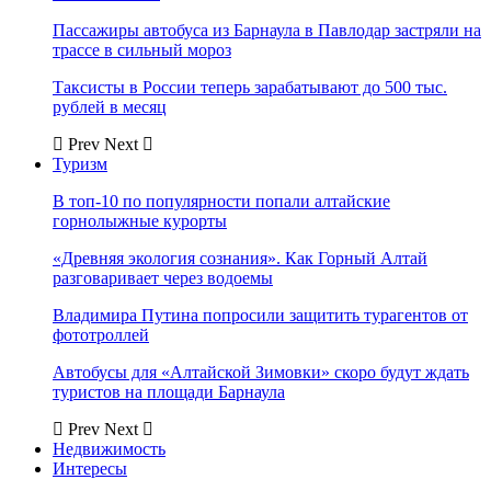
Пассажиры автобуса из Барнаула в Павлодар застряли на
трассе в сильный мороз
Таксисты в России теперь зарабатывают до 500 тыс.
рублей в месяц
Prev
Next
Туризм
В топ-10 по популярности попали алтайские
горнолыжные курорты
«Древняя экология сознания». Как Горный Алтай
разговаривает через водоемы
Владимира Путина попросили защитить турагентов от
фототроллей
Автобусы для «Алтайской Зимовки» скоро будут ждать
туристов на площади Барнаула
Prev
Next
Недвижимость
Интересы