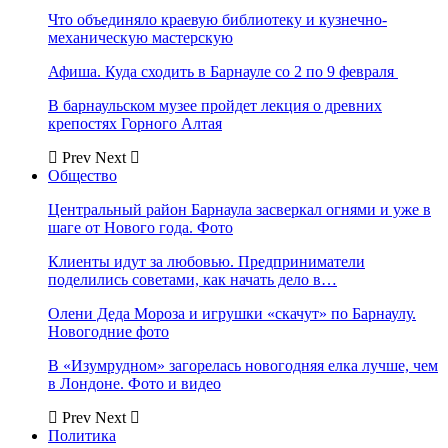
Что объединяло краевую библиотеку и кузнечно-
механическую мастерскую
Афиша. Куда сходить в Барнауле со 2 по 9 февраля
В барнаульском музее пройдет лекция о древних
крепостях Горного Алтая
Prev
Next
Общество
Центральный район Барнаула засверкал огнями и уже в
шаге от Нового года. Фото
Клиенты идут за любовью. Предприниматели
поделились советами, как начать дело в…
Олени Деда Мороза и игрушки «скачут» по Барнаулу.
Новогодние фото
В «Изумрудном» загорелась новогодняя елка лучше, чем
в Лондоне. Фото и видео
Prev
Next
Политика