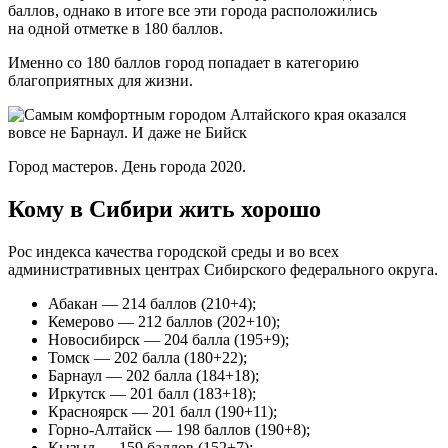
баллов, однако в итоге все эти города расположились
на одной отметке в 180 баллов.
Именно со 180 баллов город попадает в категорию
благоприятных для жизни.
Город мастеров. День города 2020.
Кому в Сибири жить хорошо
Рос индекса качества городской среды и во всех
административных центрах Сибирского федерального округа.
Абакан — 214 баллов (210+4);
Кемерово — 212 баллов (202+10);
Новосибирск — 204 балла (195+9);
Томск — 202 балла (180+22);
Барнаул — 202 балла (184+18);
Иркутск — 201 балл (183+18);
Красноярск — 201 балл (190+11);
Горно-Алтайск — 198 баллов (190+8);
Кызыл — 159 баллов (152+7);