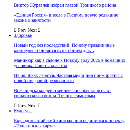
Виктор Журавлев избран главой Троицкого района
«Единая Россия» внесла в Госдуму новую редакцию
закона о занятости
Prev
Next
Здоровье
Новый год без последствий. Почему праздничные
каникулы становятся испытанием для…
Маникюр как в салоне к Новому году 2026 в домашних
условиях. Советы красоты
На ошибках лечатся. Частная медицина примиряется с
новой цифровой реальностью
Врач подсказал действенные способы защиты от
гонконгского гриппа. Точные симптомы
Prev
Next
Культура
Еще один алтайский кинозал присоединился к проекту
«Пушкинская карта»