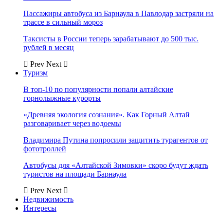
Пассажиры автобуса из Барнаула в Павлодар застряли на
трассе в сильный мороз
Таксисты в России теперь зарабатывают до 500 тыс.
рублей в месяц
Prev
Next
Туризм
В топ-10 по популярности попали алтайские
горнолыжные курорты
«Древняя экология сознания». Как Горный Алтай
разговаривает через водоемы
Владимира Путина попросили защитить турагентов от
фототроллей
Автобусы для «Алтайской Зимовки» скоро будут ждать
туристов на площади Барнаула
Prev
Next
Недвижимость
Интересы