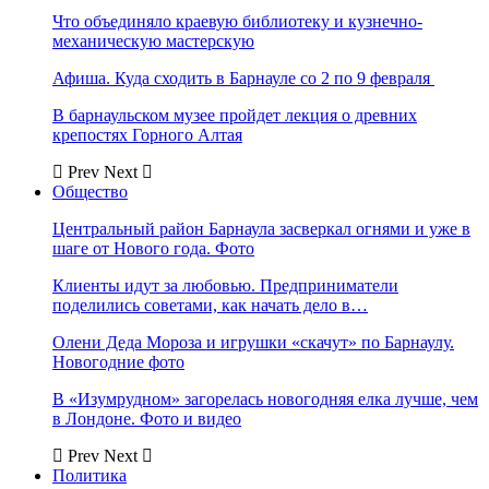
Что объединяло краевую библиотеку и кузнечно-
механическую мастерскую
Афиша. Куда сходить в Барнауле со 2 по 9 февраля
В барнаульском музее пройдет лекция о древних
крепостях Горного Алтая
Prev
Next
Общество
Центральный район Барнаула засверкал огнями и уже в
шаге от Нового года. Фото
Клиенты идут за любовью. Предприниматели
поделились советами, как начать дело в…
Олени Деда Мороза и игрушки «скачут» по Барнаулу.
Новогодние фото
В «Изумрудном» загорелась новогодняя елка лучше, чем
в Лондоне. Фото и видео
Prev
Next
Политика