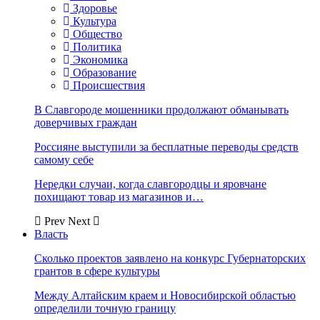
Здоровье
Культура
Общество
Политика
Экономика
Образование
Происшествия
В Славгороде мошенники продолжают обманывать
доверчивых граждан
Россияне выступили за бесплатные переводы средств
самому себе
Нередки случаи, когда славгородцы и яровчане
похищают товар из магазинов и…
Prev
Next
Власть
Сколько проектов заявлено на конкурс Губернаторских
грантов в сфере культуры
Между Алтайским краем и Новосибирской областью
определили точную границу