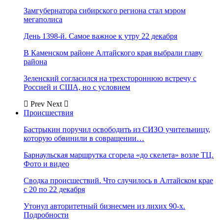
Замгубернатора сибирского региона стал мэром
мегаполиса
День 1398-й. Самое важное к утру 22 декабря
В Каменском районе Алтайского края выбрали главу
района
Зеленский согласился на трехстороннюю встречу с
Россией и США, но с условием
Prev
Next
Происшествия
Бастрыкин поручил освободить из СИЗО учительницу,
которую обвинили в совращении…
Барнаульская маршрутка сгорела «до скелета» возле ТЦ.
Фото и видео
Сводка происшествий. Что случилось в Алтайском крае
с 20 по 22 декабря
Утонул авторитетный бизнесмен из лихих 90-х.
Подробности