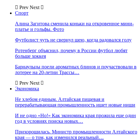
Prev
Next
Спорт
Алина Загитова сменила коньки на откровенное мини-
платье и гольфы. Фото
Футболист чуть не свернул шею, когда радовался голу
Ротенберг объяснил, почему в России футбол любят
больше хоккея
Барнаульцы поели ароматных блинов и поучаствовали в
лотерее на 20-летии Трассы…
Prev
Next
Экономика
Не хлебом единым. Алтайская пищевая и
перерабатывающая промышленность ищет новые ниши
И не одно «Но!» Как экономика края прожила еще один
год в условиях поиска новых…
Прихорошилась. Министр промышленности Алтайского
края — о том, как изменился реальный…