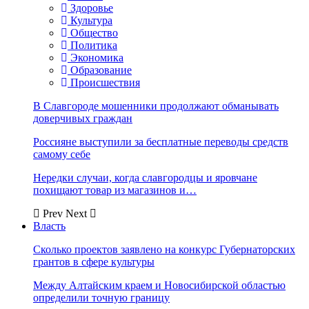
Здоровье
Культура
Общество
Политика
Экономика
Образование
Происшествия
В Славгороде мошенники продолжают обманывать
доверчивых граждан
Россияне выступили за бесплатные переводы средств
самому себе
Нередки случаи, когда славгородцы и яровчане
похищают товар из магазинов и…
Prev
Next
Власть
Сколько проектов заявлено на конкурс Губернаторских
грантов в сфере культуры
Между Алтайским краем и Новосибирской областью
определили точную границу