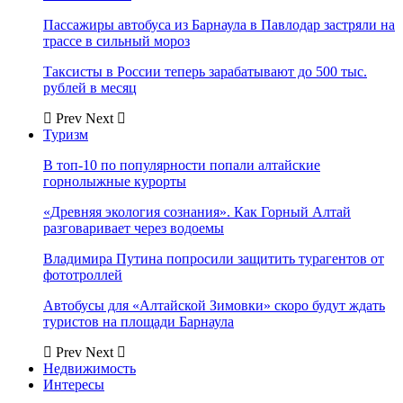
Пассажиры автобуса из Барнаула в Павлодар застряли на
трассе в сильный мороз
Таксисты в России теперь зарабатывают до 500 тыс.
рублей в месяц
Prev
Next
Туризм
В топ-10 по популярности попали алтайские
горнолыжные курорты
«Древняя экология сознания». Как Горный Алтай
разговаривает через водоемы
Владимира Путина попросили защитить турагентов от
фототроллей
Автобусы для «Алтайской Зимовки» скоро будут ждать
туристов на площади Барнаула
Prev
Next
Недвижимость
Интересы