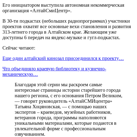
Его инициатором выступила автономная некоммерческая
организация «АлтайСмиЦентр».
В 30-ти подкастах (небольших радиопрограммах) участники
проектов охватят все основные вехи становления и развития
313-летнего города в Алтайском крае. Желающим уже
доступны 6 передач на яндекс-музыке и гугл-подкастах.
Сейчас читают:
Еще один алтайский кинозал присоединился к проекту…
Что объединяло краевую библиотеку и кузнечно-
механическую…
Благодаря этой серии мы раскроем самые
интересные страницы истории старейшего города
нашего региона, с его основания Петром Великим,
— говорит руководитель «АлтайСМИцентра»
Татьяна Хоцяновская, — с помощью наших
экспертов – краеведов, музейных работников,
ветеранов города, программы наполняются
уникальными материалами, которые подаются в
увлекательной форме с профессиональным
озвучиванием.