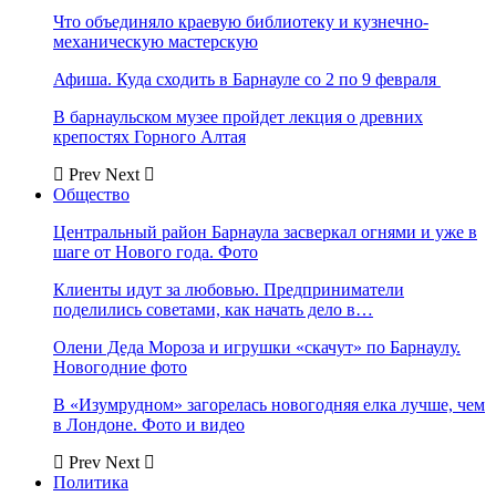
Что объединяло краевую библиотеку и кузнечно-
механическую мастерскую
Афиша. Куда сходить в Барнауле со 2 по 9 февраля
В барнаульском музее пройдет лекция о древних
крепостях Горного Алтая
Prev
Next
Общество
Центральный район Барнаула засверкал огнями и уже в
шаге от Нового года. Фото
Клиенты идут за любовью. Предприниматели
поделились советами, как начать дело в…
Олени Деда Мороза и игрушки «скачут» по Барнаулу.
Новогодние фото
В «Изумрудном» загорелась новогодняя елка лучше, чем
в Лондоне. Фото и видео
Prev
Next
Политика