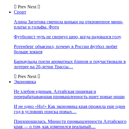
Prev
Next
Спорт
Алина Загитова сменила коньки на откровенное мини-
платье и гольфы. Фото
Футболист чуть не свернул шею, когда радовался голу
Ротенберг объяснил, почему в России футбол любят
больше хоккея
Барнаульцы поели ароматных блинов и поучаствовали в
лотерее на 20-летии Трассы…
Prev
Next
Экономика
Не хлебом единым. Алтайская пищевая и
перерабатывающая промышленность ищет новые ниши
И не одно «Но!» Как экономика края прожила еще один
год в условиях поиска новых…
Прихорошилась. Министр промышленности Алтайского
края — о том, как изменился реальный…