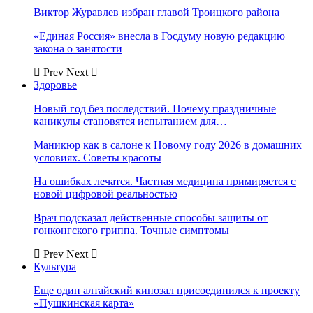
Виктор Журавлев избран главой Троицкого района
«Единая Россия» внесла в Госдуму новую редакцию
закона о занятости
Prev
Next
Здоровье
Новый год без последствий. Почему праздничные
каникулы становятся испытанием для…
Маникюр как в салоне к Новому году 2026 в домашних
условиях. Советы красоты
На ошибках лечатся. Частная медицина примиряется с
новой цифровой реальностью
Врач подсказал действенные способы защиты от
гонконгского гриппа. Точные симптомы
Prev
Next
Культура
Еще один алтайский кинозал присоединился к проекту
«Пушкинская карта»