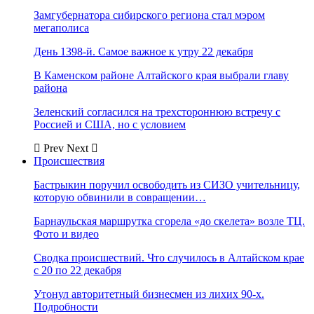
Замгубернатора сибирского региона стал мэром
мегаполиса
День 1398-й. Самое важное к утру 22 декабря
В Каменском районе Алтайского края выбрали главу
района
Зеленский согласился на трехстороннюю встречу с
Россией и США, но с условием
Prev
Next
Происшествия
Бастрыкин поручил освободить из СИЗО учительницу,
которую обвинили в совращении…
Барнаульская маршрутка сгорела «до скелета» возле ТЦ.
Фото и видео
Сводка происшествий. Что случилось в Алтайском крае
с 20 по 22 декабря
Утонул авторитетный бизнесмен из лихих 90-х.
Подробности