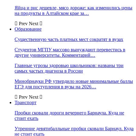
Яйца и рис дешевле, мясо дороже: как изменились цены
на продукты в Алтайском крае за…
Prev
Next
Образование
Существенную часть платных мест сократят в вузах
Студентов МГПУ массово вынуждают перевестись в
другие университеты. Комментарий…
Главные угрозы здоровью школьников: названы три
самых частых диагноза в России
Минобрнауки РФ утвердило новые минимальные баллы
ЕГЭ для поступления в вузы на 2026…
Prev
Next
Транспорт
Пробки сковали дороги вечернего Барнаула. Куда не
стоит ехать
Утренние девятибалльные пробки сковали Барнаул. Куда
не стоит ехать