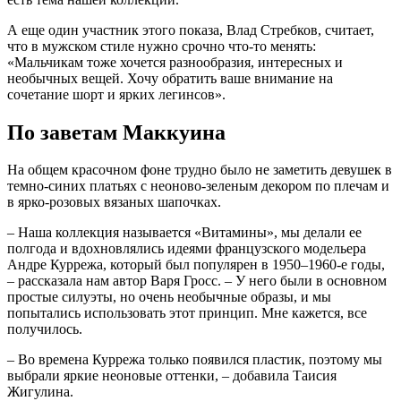
А еще один участник этого показа, Влад Стребков, считает,
что в мужском стиле нужно срочно что-то менять:
«Мальчикам тоже хочется разнообразия, интересных и
необычных вещей. Хочу обратить ваше внимание на
сочетание шорт и ярких легинсов».
По заветам Маккуина
На общем красочном фоне трудно было не заметить девушек в
темно-синих платьях с неоново-зеленым декором по плечам и
в ярко-розовых вязаных шапочках.
– Наша коллекция называется «Витамины», мы делали ее
полгода и вдохновлялись идеями французского модельера
Андре Куррежа, который был популярен в 1950–1960-е годы,
– рассказала нам автор Варя Гросс. – У него были в основном
простые силуэты, но очень необычные образы, и мы
попытались использовать этот принцип. Мне кажется, все
получилось.
– Во времена Куррежа только появился пластик, поэтому мы
выбрали яркие неоновые оттенки, – добавила Таисия
Жигулина.