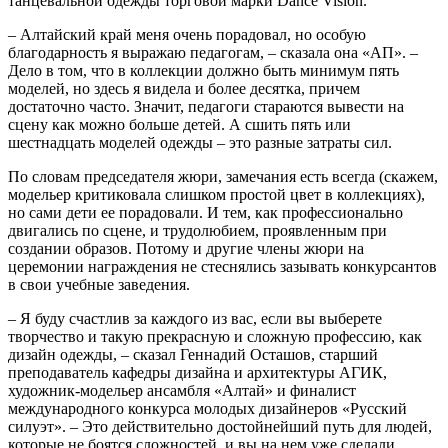
танцевальной одежды торговой марки Dance Vision.
– Алтайский край меня очень порадовал, но особую
благодарность я выражаю педагогам, – сказала она «АП». –
Дело в том, что в коллекции должно быть минимум пять
моделей, но здесь я видела и более десятка, причем
достаточно часто. Значит, педагоги стараются вывести на
сцену как можно больше детей. А сшить пять или
шестнадцать моделей одежды – это разные затраты сил.
По словам председателя жюри, замечания есть всегда (скажем,
модельер критиковала слишком простой цвет в коллекциях),
но сами дети ее порадовали. И тем, как профессионально
двигались по сцене, и трудолюбием, проявленным при
создании образов. Потому и другие члены жюри на
церемонии награждения не стеснялись зазывать конкурсантов
в свои учебные заведения.
– Я буду счастлив за каждого из вас, если вы выберете
творчество и такую прекрасную и сложную профессию, как
дизайн одежды, – сказал Геннадий Осташов, старший
преподаватель кафедры дизайна и архитектуры АГИК,
художник-модельер ансамбля «Алтай» и финалист
международного конкурса молодых дизайнеров «Русский
силуэт». – Это действительно достойнейший путь для людей,
которые не боятся сложностей, и вы на нем уже сделали