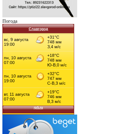
Погода
Славгород