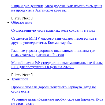
Яйца и рис дешевле, мясо дороже: как изменились цены
на продукты в Алтайском крае за…
Prev
Next
Образование
Существенную часть платных мест сократят в вузах
Студентов МГПУ массово вынуждают перевестись в
другие университеты. Комментарий…
Главные угрозы здоровью школьников: названы три
самых частых диагноза в России
Минобрнауки РФ утвердило новые минимальные баллы
ЕГЭ для поступления в вузы на 2026…
Prev
Next
Транспорт
Пробки сковали дороги вечернего Барнаула. Куда не
стоит ехать
Утренние девятибалльные пробки сковали Барнаул. Куда
не стоит ехать