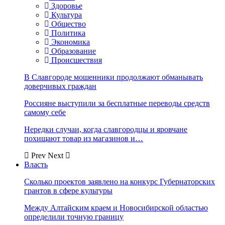
Здоровье
Культура
Общество
Политика
Экономика
Образование
Происшествия
В Славгороде мошенники продолжают обманывать
доверчивых граждан
Россияне выступили за бесплатные переводы средств
самому себе
Нередки случаи, когда славгородцы и яровчане
похищают товар из магазинов и…
Prev
Next
Власть
Сколько проектов заявлено на конкурс Губернаторских
грантов в сфере культуры
Между Алтайским краем и Новосибирской областью
определили точную границу