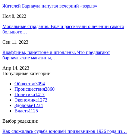
Жителей Барнаула напугал вечерний «взрыв»
Ноя 8, 2022
Моральные страдания. Врачи рассказали о лечении самого
большого…
Сен 11, 2023
Краффины, панеттоне и штоллены. Что предлагают
барнаульские магазины,…
Апр 14, 2023
Популярные категории
Общество
3094
Происшествия
2860
Политика
1417
Экономика
1272
Здоровье
1234
Власть
1125
Выбор редакции:
Как сложилась судьба юношей-призывников 1926 года из…