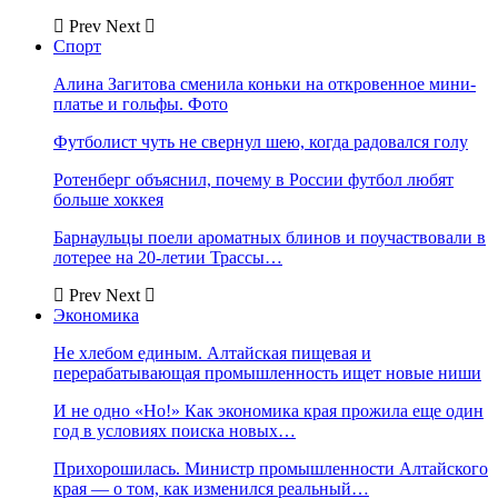
Prev
Next
Спорт
Алина Загитова сменила коньки на откровенное мини-
платье и гольфы. Фото
Футболист чуть не свернул шею, когда радовался голу
Ротенберг объяснил, почему в России футбол любят
больше хоккея
Барнаульцы поели ароматных блинов и поучаствовали в
лотерее на 20-летии Трассы…
Prev
Next
Экономика
Не хлебом единым. Алтайская пищевая и
перерабатывающая промышленность ищет новые ниши
И не одно «Но!» Как экономика края прожила еще один
год в условиях поиска новых…
Прихорошилась. Министр промышленности Алтайского
края — о том, как изменился реальный…