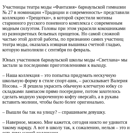
Участницы театра моды «Фантазия» барнаульской гимназии
№ 27 в номинации «Традиции и современность» представили
коллекцию «Трещотки», в которой скрестили мотивы
старинного русского поневного комплекса с современным
модным силуэтом. Головы при этом украсили кокошниками
из разноцветных бельевых прищепок. Но самой сложной
частью этой долгой работы, по признанию самих участниц
театра моды, оказалась изящная вышивка счетной гладью,
которую выполняли с сентября по февраль.
Юных участников барнаульской школы моды «Светлана» мы
застали за последними приготовлениями к выходу.
– Наша коллекция – это попытка придумать нескучную
школьную форму в стиле спорт-шик, – рассказывает Валерия
Носова. – Я решила украсить обычную клетчатую юбку со
складками лампасом прямо посередине, потом захотелось
сделать модную укороченную кофту оверсайз, а в рукава
вставить молнии, чтобы было более оригинально.
– Вышли бы так на улицу? – спрашиваем девушку.
– Наверное, можно. Мне кажется, сегодня никто не удивится
такому наряду. А вот в школу так, к сожалению, нельзя – это и
есть тема нашей коллекции.