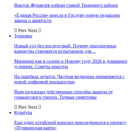
Виктор Журавлев избран главой Троицкого района
«Единая Россия» внесла в Госдуму новую редакцию
закона о занятости
Prev
Next
Здоровье
Новый год без последствий. Почему праздничные
каникулы становятся испытанием для…
Маникюр как в салоне к Новому году 2026 в домашних
условиях. Советы красоты
На ошибках лечатся. Частная медицина примиряется с
новой цифровой реальностью
Врач подсказал действенные способы защиты от
гонконгского гриппа. Точные симптомы
Prev
Next
Культура
Еще один алтайский кинозал присоединился к проекту
«Пушкинская карта»