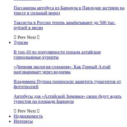
Пассажиры автобуса из Барнаула в Павлодар застряли на
трассе в сильный мороз
Таксисты в России теперь зарабатывают до 500 тыс.
рублей в месяц
Prev
Next
Туризм
В топ-10 по популярности попали алтайские
горнолыжные курорты
«Древняя экология сознания». Как Горный Алтай
разговаривает через водоемы
Владимира Путина попросили защитить турагентов от
фототроллей
Автобусы для «Алтайской Зимовки» скоро будут ждать
туристов на площади Барнаула
Prev
Next
Недвижимость
Интересы