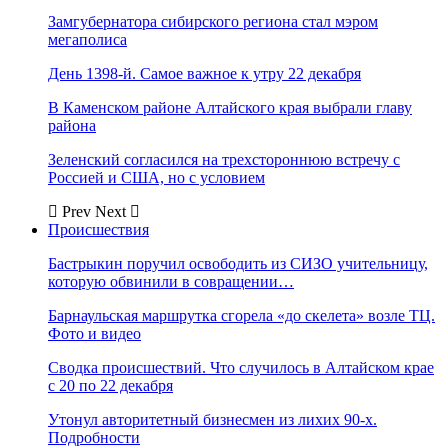
Замгубернатора сибирского региона стал мэром
мегаполиса
День 1398-й. Самое важное к утру 22 декабря
В Каменском районе Алтайского края выбрали главу
района
Зеленский согласился на трехстороннюю встречу с
Россией и США, но с условием
Prev
Next
Происшествия
Бастрыкин поручил освободить из СИЗО учительницу,
которую обвинили в совращении…
Барнаульская маршрутка сгорела «до скелета» возле ТЦ.
Фото и видео
Сводка происшествий. Что случилось в Алтайском крае
с 20 по 22 декабря
Утонул авторитетный бизнесмен из лихих 90-х.
Подробности