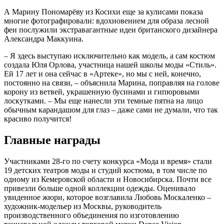
А Марину Пономарёву из Косихи еще за кулисами показа
многие фотографировали: вдохновением для образа лесной
феи послужили экстравагантные идеи британского дизайнера
Александра Маккуина.
– Я здесь выступаю исключительно как модель, а сам костюм
создала Юля Орлова, участница нашей школы моды «Стиль».
Ей 17 лет и она сейчас в «Артеке», но мы с ней, конечно,
постоянно на связи, – объяснила Марина, поправляя на голове
корону из ветвей, украшенную бусинами и гипюровыми
лоскутками. – Мы еще нанесли эти темные пятна на лицо
обычным карандашом для глаз – даже сами не думали, что так
красиво получится!
Главные награды
Участниками 28-го по счету конкурса «Мода и время» стали
19 детских театров моды и студий костюма, в том числе по
одному из Кемеровской области и Новосибирска. Почти все
привезли больше одной коллекции одежды. Оценивало
увиденное жюри, которое возглавила Любовь Москаленко –
художник-модельер из Москвы, руководитель
производственного объединения по изготовлению