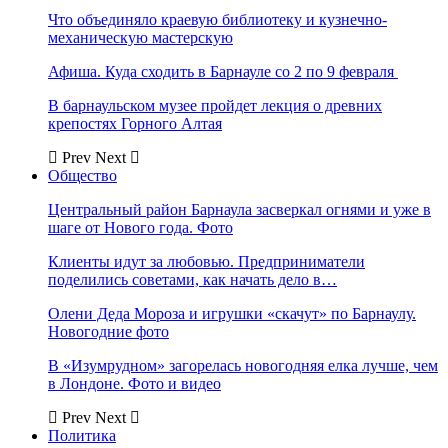
Что объединяло краевую библиотеку и кузнечно-
механическую мастерскую
Афиша. Куда сходить в Барнауле со 2 по 9 февраля
В барнаульском музее пройдет лекция о древних
крепостях Горного Алтая
Prev
Next
Общество
Центральный район Барнаула засверкал огнями и уже в
шаге от Нового года. Фото
Клиенты идут за любовью. Предприниматели
поделились советами, как начать дело в…
Олени Деда Мороза и игрушки «скачут» по Барнаулу.
Новогодние фото
В «Изумрудном» загорелась новогодняя елка лучше, чем
в Лондоне. Фото и видео
Prev
Next
Политика