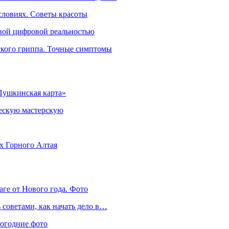
словиях. Советы красоты
овой цифровой реальностью
ского гриппа. Точные симптомы
Пушкинская карта»
ческую мастерскую
ях Горного Алтая
аге от Нового года. Фото
советами, как начать дело в…
вогодние фото