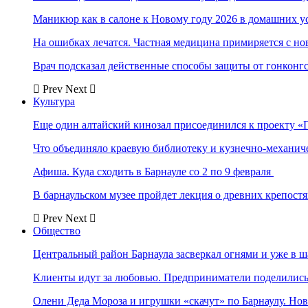
Маникюр как в салоне к Новому году 2026 в домашних у
На ошибках лечатся. Частная медицина примиряется с н
Врач подсказал действенные способы защиты от гонконг
Prev
Next
Культура
Еще один алтайский кинозал присоединился к проекту «
Что объединяло краевую библиотеку и кузнечно-механи
Афиша. Куда сходить в Барнауле со 2 по 9 февраля
В барнаульском музее пройдет лекция о древних крепост
Prev
Next
Общество
Центральный район Барнаула засверкал огнями и уже в ш
Клиенты идут за любовью. Предприниматели поделились 
Олени Деда Мороза и игрушки «скачут» по Барнаулу. Но