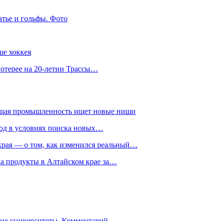
атье и гольфы. Фото
ше хоккея
лотерее на 20-летии Трассы…
ющая промышленность ищет новые ниши
год в условиях поиска новых…
рая — о том, как изменился реальный…
на продукты в Алтайском крае за…
гие университеты. Комментарий…