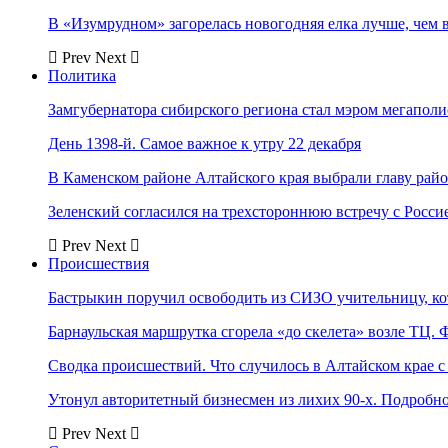
В «Изумрудном» загорелась новогодняя елка лучше, чем 
Prev
Next
Политика
Замгубернатора сибирского региона стал мэром мегаполи
День 1398-й. Самое важное к утру 22 декабря
В Каменском районе Алтайского края выбрали главу рай
Зеленский согласился на трехстороннюю встречу с Росси
Prev
Next
Происшествия
Бастрыкин поручил освободить из СИЗО учительницу, 
Барнаульская маршрутка сгорела «до скелета» возле ТЦ. 
Сводка происшествий. Что случилось в Алтайском крае с 
Утонул авторитетный бизнесмен из лихих 90-х. Подробн
Prev
Next