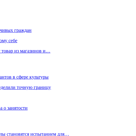
чивых граждан
ому себе
 товар из магазинов и…
антов в сфере культуры
еделили точную границу
а о занятости
улы становятся испытанием для…