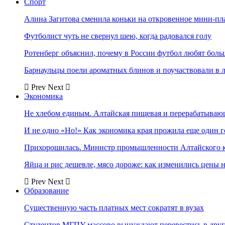
Спорт
Алина Загитова сменила коньки на откровенное мини-пл
Футболист чуть не свернул шею, когда радовался голу
Ротенберг объяснил, почему в России футбол любят боль
Барнаульцы поели ароматных блинов и поучаствовали в 
Prev
Next
Экономика
Не хлебом единым. Алтайская пищевая и перерабатыва
И не одно «Но!» Как экономика края прожила еще один 
Прихорошилась. Министр промышленности Алтайского к
Яйца и рис дешевле, мясо дороже: как изменились цены 
Prev
Next
Образование
Существенную часть платных мест сократят в вузах
Студентов МГПУ массово вынуждают перевестись в дру