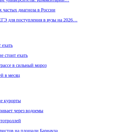
 частых диагноза в России
ГЭ для поступления в вузы на 2026…
 ехать
е стоит ехать
трассе в сильный мороз
ей в месяц
ые курорты
ривает через водоемы
ототроллей
ристов на площади Барнаула