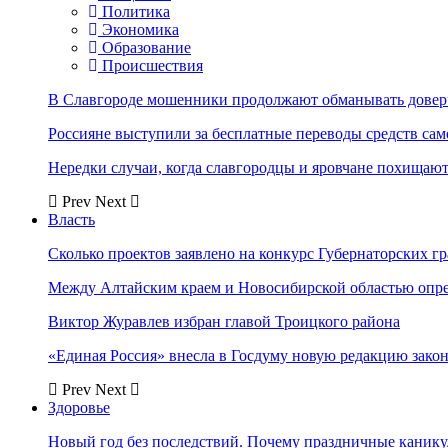
Политика
Экономика
Образование
Происшествия
В Славгороде мошенники продолжают обманывать довер
Россияне выступили за бесплатные переводы средств сам
Нередки случаи, когда славгородцы и яровчане похищают
Prev
Next
Власть
Сколько проектов заявлено на конкурс Губернаторских гр
Между Алтайским краем и Новосибирской областью опр
Виктор Журавлев избран главой Троицкого района
«Единая Россия» внесла в Госдуму новую редакцию закон
Prev
Next
Здоровье
Новый год без последствий. Почему праздничные каник