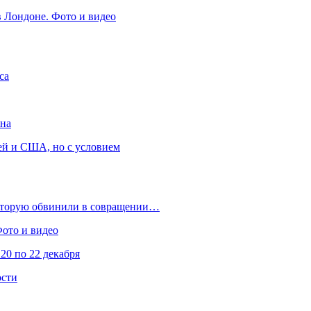
в Лондоне. Фото и видео
са
она
ей и США, но с условием
которую обвинили в совращении…
Фото и видео
20 по 22 декабря
ости