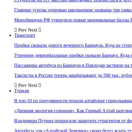
Главные угрозы здоровью школьников: названы три самых
Минобрнауки РФ утвердило новые минимальные баллы Е
Prev
Next
Транспорт
Пробки сковали дороги вечернего Барнаула. Куда не стоит
Утренние девятибалльные пробки сковали Барнаул. Куда н
Пассажиры автобуса из Барнаула в Павлодар застряли на 
Таксисты в России теперь зарабатывают до 500 тыс. рубл
Prev
Next
Туризм
В топ-10 по популярности попали алтайские горнолыжн
«Древняя экология сознания». Как Горный Алтай разгова
Владимира Путина попросили защитить турагентов от ф
Автобусы для «Алтайской Зимовки» скоро будут ждать ту