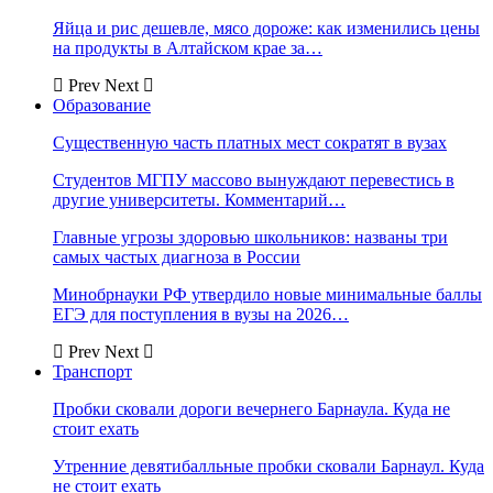
Яйца и рис дешевле, мясо дороже: как изменились цены
на продукты в Алтайском крае за…
Prev
Next
Образование
Существенную часть платных мест сократят в вузах
Студентов МГПУ массово вынуждают перевестись в
другие университеты. Комментарий…
Главные угрозы здоровью школьников: названы три
самых частых диагноза в России
Минобрнауки РФ утвердило новые минимальные баллы
ЕГЭ для поступления в вузы на 2026…
Prev
Next
Транспорт
Пробки сковали дороги вечернего Барнаула. Куда не
стоит ехать
Утренние девятибалльные пробки сковали Барнаул. Куда
не стоит ехать