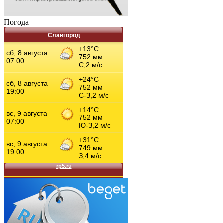
Погода
Славгород