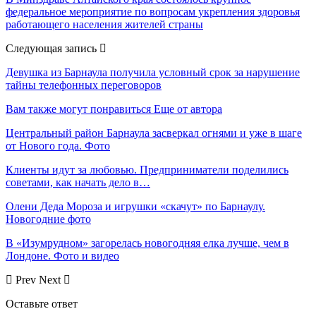
федеральное мероприятие по вопросам укрепления здоровья
работающего населения жителей страны
Следующая запись
Девушка из Барнаула получила условный срок за нарушение
тайны телефонных переговоров
Вам также могут понравиться
Еще от автора
Центральный район Барнаула засверкал огнями и уже в шаге
от Нового года. Фото
Клиенты идут за любовью. Предприниматели поделились
советами, как начать дело в…
Олени Деда Мороза и игрушки «скачут» по Барнаулу.
Новогодние фото
В «Изумрудном» загорелась новогодняя елка лучше, чем в
Лондоне. Фото и видео
Prev
Next
Оставьте ответ