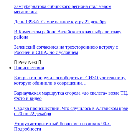
Замгубернатора сибирского региона стал мэром
мегаполиса
День 1398-й. Самое важное к утру 22 декабря
В Каменском районе Алтайского края выбрали главу
района
Зеленский согласился на трехстороннюю встречу с
Россией и США, но с условием
Prev
Next
Происшествия
Бастрыкин поручил освободить из СИЗО учительницу,
которую обвинили в совращении…
Барнаульская маршрутка сгорела «до скелета» возле ТЦ.
Фото и видео
Сводка происшествий. Что случилось в Алтайском крае
с 20 по 22 декабря
Утонул авторитетный бизнесмен из лихих 90-х.
Подробности