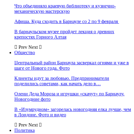
Что объединяло краевую библиотеку и кузнечно-
механическую мастерскую
Афиша. Куда сходить в Барнауле со 2 по 9 февраля
В барнаульском музее пройдет лекция о древних
крепостях Горного Алтая
Prev
Next
Общество
Центральный район Барнаула засверкал огнями и уже в
шаге от Нового года. Фото
Клиенты идут за любовью. Предприниматели
поделились советами, как начать дело в…
Олени Деда Мороза и игрушки «скачут» по Барнаулу.
Новогодние фото
В «Изумрудном» загорелась новогодняя елка лучше, чем
в Лондоне. Фото и видео
Prev
Next
Политика