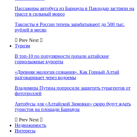
Пассажиры автобуса из Барнаула в Павлодар застряли на
трассе в сильный мороз
Таксисты в России теперь зарабатывают до 500 тыс.
рублей в месяц
Prev
Next
Туризм
В топ-10 по популярности попали алтайские
горнолыжные курорты
«Древняя экология сознания». Как Горный Алтай
разговаривает через водоемы
Владимира Путина попросили защитить турагентов от
фототроллей
Автобусы для «Алтайской Зимовки» скоро будут ждать
туристов на площади Барнаула
Prev
Next
Недвижимость
Интересы