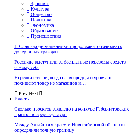
Здоровье
Культура
Общество
Политика
Экономика
Образование
Происшествия
В Славгороде мошенники продолжают обманывать
доверчивых граждан
Россияне выступили за бесплатные переводы средств
самому себе
Нередки случаи, когда славгородцы и яровчане
похищают товар из магазинов и…
Prev
Next
Власть
Сколько проектов заявлено на конкурс Губернаторских
грантов в сфере культуры
Между Алтайским краем и Новосибирской областью
определили точную границу