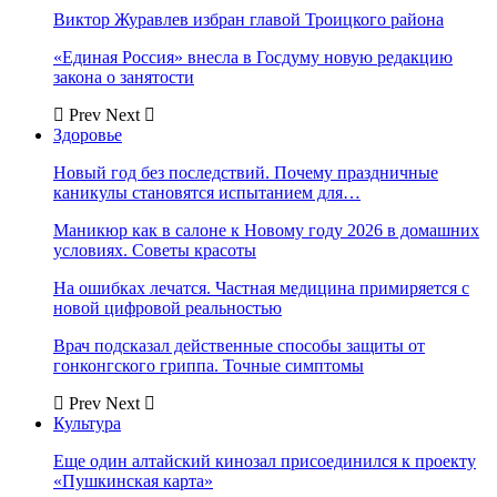
Виктор Журавлев избран главой Троицкого района
«Единая Россия» внесла в Госдуму новую редакцию
закона о занятости
Prev
Next
Здоровье
Новый год без последствий. Почему праздничные
каникулы становятся испытанием для…
Маникюр как в салоне к Новому году 2026 в домашних
условиях. Советы красоты
На ошибках лечатся. Частная медицина примиряется с
новой цифровой реальностью
Врач подсказал действенные способы защиты от
гонконгского гриппа. Точные симптомы
Prev
Next
Культура
Еще один алтайский кинозал присоединился к проекту
«Пушкинская карта»