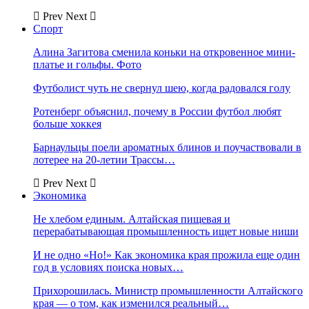
Prev
Next
Спорт
Алина Загитова сменила коньки на откровенное мини-
платье и гольфы. Фото
Футболист чуть не свернул шею, когда радовался голу
Ротенберг объяснил, почему в России футбол любят
больше хоккея
Барнаульцы поели ароматных блинов и поучаствовали в
лотерее на 20-летии Трассы…
Prev
Next
Экономика
Не хлебом единым. Алтайская пищевая и
перерабатывающая промышленность ищет новые ниши
И не одно «Но!» Как экономика края прожила еще один
год в условиях поиска новых…
Прихорошилась. Министр промышленности Алтайского
края — о том, как изменился реальный…