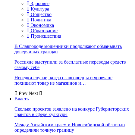
Здоровье
Культура
Общество
Политика
Экономика
Образование
Происшествия
В Славгороде мошенники продолжают обманывать
доверчивых граждан
Россияне выступили за бесплатные переводы средств
самому себе
Нередки случаи, когда славгородцы и яровчане
похищают товар из магазинов и…
Prev
Next
Власть
Сколько проектов заявлено на конкурс Губернаторских
грантов в сфере культуры
Между Алтайским краем и Новосибирской областью
определили точную границу