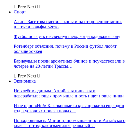
Prev
Next
Спорт
Алина Загитова сменила коньки на откровенное мини-
платье и гольфы. Фото
Футболист чуть не свернул шею, когда радовался голу
Ротенберг объяснил, почему в России футбол любят
больше хоккея
Барнаульцы поели ароматных блинов и поучаствовали в
лотерее на 20-летии Трассы…
Prev
Next
Экономика
Не хлебом единым. Алтайская пищевая и
перерабатывающая промышленность ищет новые ниши
И не одно «Но!» Как экономика края прожила еще один
год в условиях поиска новых…
Прихорошилась. Министр промышленности Алтайского
края — о том, как изменился реальный…