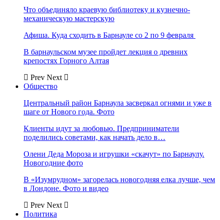
Что объединяло краевую библиотеку и кузнечно-
механическую мастерскую
Афиша. Куда сходить в Барнауле со 2 по 9 февраля
В барнаульском музее пройдет лекция о древних
крепостях Горного Алтая
Prev
Next
Общество
Центральный район Барнаула засверкал огнями и уже в
шаге от Нового года. Фото
Клиенты идут за любовью. Предприниматели
поделились советами, как начать дело в…
Олени Деда Мороза и игрушки «скачут» по Барнаулу.
Новогодние фото
В «Изумрудном» загорелась новогодняя елка лучше, чем
в Лондоне. Фото и видео
Prev
Next
Политика