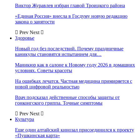
Виктор Журавлев избран главой Троицкого района
«Единая Россия» внесла в Госдуму новую редакцию
закона о занятости
Prev
Next
Здоровье
Новый год без последствий. Почему праздничные
каникулы становятся испытанием для…
Маникюр как в салоне к Новому году 2026 в домашних
условиях. Советы красоты
На ошибках лечатся. Частная медицина примиряется с
новой цифровой реальностью
Врач подсказал действенные способы защиты от
гонконгского гриппа. Точные симптомы
Prev
Next
Культура
Еще один алтайский кинозал присоединился к проекту
«Пушкинская карта»