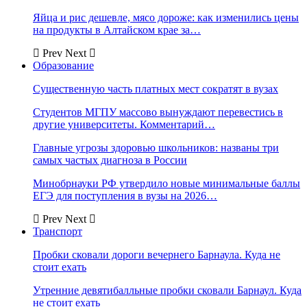
Яйца и рис дешевле, мясо дороже: как изменились цены
на продукты в Алтайском крае за…
Prev
Next
Образование
Существенную часть платных мест сократят в вузах
Студентов МГПУ массово вынуждают перевестись в
другие университеты. Комментарий…
Главные угрозы здоровью школьников: названы три
самых частых диагноза в России
Минобрнауки РФ утвердило новые минимальные баллы
ЕГЭ для поступления в вузы на 2026…
Prev
Next
Транспорт
Пробки сковали дороги вечернего Барнаула. Куда не
стоит ехать
Утренние девятибалльные пробки сковали Барнаул. Куда
не стоит ехать