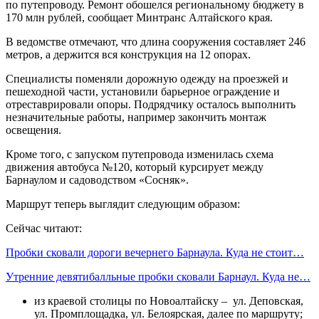
по путепроводу. Ремонт обошелся региональному бюджету в
170 млн рублей, сообщает Минтранс Алтайского края.
В ведомстве отмечают, что длина сооружения составляет 246
метров, а держится вся конструкция на 12 опорах.
Специалисты поменяли дорожную одежду на проезжей и
пешеходной части, установили барьерное ограждение и
отреставрировали опоры. Подрядчику осталось выполнить
незначительные работы, например закончить монтаж
освещения.
Кроме того, с запуском путепровода изменилась схема
движения автобуса №120, который курсирует между
Барнаулом и садоводством «Сосняк».
Маршрут теперь выглядит следующим образом:
Сейчас читают:
Пробки сковали дороги вечернего Барнаула. Куда не стоит…
Утренние девятибалльные пробки сковали Барнаул. Куда не…
из краевой столицы по Новоалтайску – ул. Деповская,
ул. Промплощадка, ул. Белоярская, далее по маршруту;