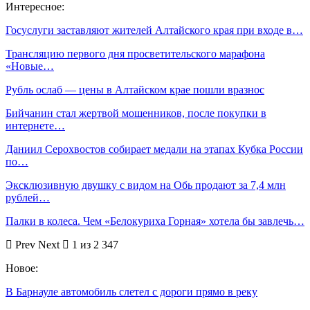
Интересное:
Госуслуги заставляют жителей Алтайского края при входе в…
Трансляцию первого дня просветительского марафона
«Новые…
Рубль ослаб — цены в Алтайском крае пошли вразнос
Бийчанин стал жертвой мошенников, после покупки в
интернете…
Даниил Серохвостов собирает медали на этапах Кубка России
по…
Эксклюзивную двушку с видом на Обь продают за 7,4 млн
рублей…
Палки в колеса. Чем «Белокуриха Горная» хотела бы завлечь…
Prev
Next
1 из 2 347
Новое:
В Барнауле автомобиль слетел с дороги прямо в реку