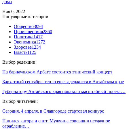
дома
Ноя 6, 2022
Популярные категории
Общество
3094
Происшествия
2860
Политика
1417
Экономика
1272
Здоровье
1234
Власть
1125
Выбор редакции:
На барнаульском Арбате состоится этнический концерт
Бархатный сентябрь: тепло еще задержится в Алтайском крае
Губернатору Алтайского края показали масштабный проект…
Выбор читателей:
Сегодня, 4 апреля, в Славгороде стартовал конкурс
Напился кагора и спит. Мужчина совершил неудачное
ограбление…