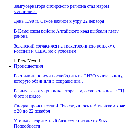
Замгубернатора сибирского региона стал мэром
мегаполиса
День 1398-й. Самое важное к утру 22 декабря
В Каменском районе Алтайского края выбрали главу
района
Зеленский согласился на трехстороннюю встречу с
Россией и США, но с условием
Prev
Next
Происшествия
Бастрыкин поручил освободить из СИЗО учительницу,
которую обвинили в совращении…
Барнаульская маршрутка сгорела «до скелета» возле ТЦ.
Фото и видео
Сводка происшествий. Что случилось в Алтайском крае
с 20 по 22 декабря
Утонул авторитетный бизнесмен из лихих 90-х.
Подробности