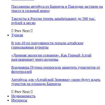
Пассажиры автобуса из Барнаула в Павлодар застряли на
трассе в сильный мороз
Таксисты в России теперь зарабатывают до 500 тыс.
рублей в месяц
Prev
Next
Туризм
В топ-10 по популярности попали алтайские
горнолыжные курорты
«Древняя экология сознания». Как Горный Алтай
разговаривает через водоемы
Владимира Путина попросили защитить турагентов от
фототроллей
Автобусы для «Алтайской Зимовки» скоро будут ждать
туристов на площади Барнаула
Prev
Next
Недвижимость
Интересы