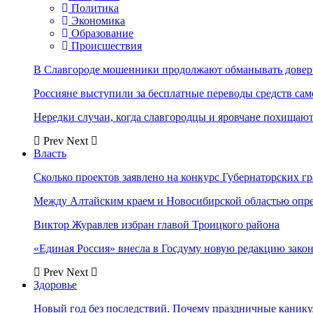
Политика
Экономика
Образование
Происшествия
В Славгороде мошенники продолжают обманывать довер
Россияне выступили за бесплатные переводы средств сам
Нередки случаи, когда славгородцы и яровчане похищают
Prev
Next
Власть
Сколько проектов заявлено на конкурс Губернаторских гр
Между Алтайским краем и Новосибирской областью опр
Виктор Журавлев избран главой Троицкого района
«Единая Россия» внесла в Госдуму новую редакцию закон
Prev
Next
Здоровье
Новый год без последствий. Почему праздничные каник