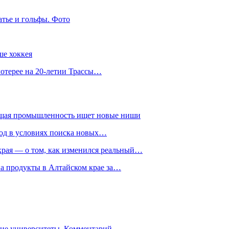
атье и гольфы. Фото
ше хоккея
лотерее на 20-летии Трассы…
ющая промышленность ищет новые ниши
год в условиях поиска новых…
рая — о том, как изменился реальный…
на продукты в Алтайском крае за…
гие университеты. Комментарий…