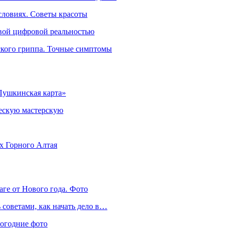
словиях. Советы красоты
овой цифровой реальностью
ского гриппа. Точные симптомы
Пушкинская карта»
ческую мастерскую
ях Горного Алтая
аге от Нового года. Фото
советами, как начать дело в…
вогодние фото