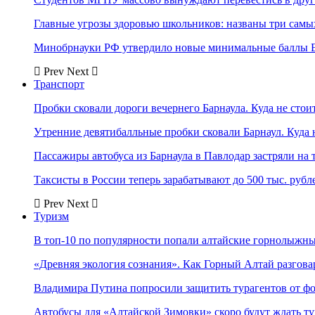
Главные угрозы здоровью школьников: названы три самых
Минобрнауки РФ утвердило новые минимальные баллы Е
Prev
Next
Транспорт
Пробки сковали дороги вечернего Барнаула. Куда не стоит
Утренние девятибалльные пробки сковали Барнаул. Куда н
Пассажиры автобуса из Барнаула в Павлодар застряли на 
Таксисты в России теперь зарабатывают до 500 тыс. рубл
Prev
Next
Туризм
В топ-10 по популярности попали алтайские горнолыжн
«Древняя экология сознания». Как Горный Алтай разгова
Владимира Путина попросили защитить турагентов от ф
Автобусы для «Алтайской Зимовки» скоро будут ждать ту