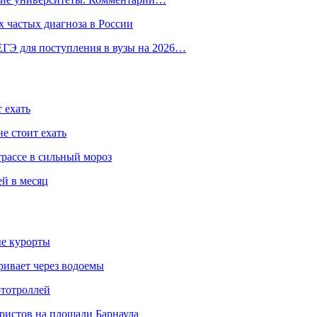
 частых диагноза в России
ГЭ для поступления в вузы на 2026…
 ехать
е стоит ехать
трассе в сильный мороз
ей в месяц
ые курорты
ривает через водоемы
ототроллей
ристов на площади Барнаула