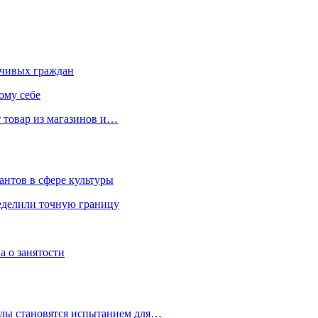
чивых граждан
ому себе
 товар из магазинов и…
антов в сфере культуры
еделили точную границу
а о занятости
улы становятся испытанием для…