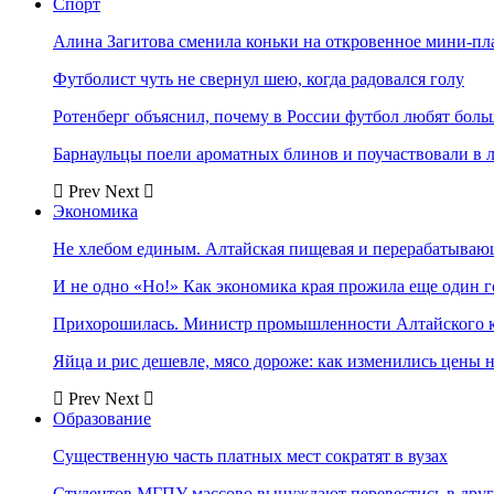
Спорт
Алина Загитова сменила коньки на откровенное мини-пл
Футболист чуть не свернул шею, когда радовался голу
Ротенберг объяснил, почему в России футбол любят боль
Барнаульцы поели ароматных блинов и поучаствовали в 
Prev
Next
Экономика
Не хлебом единым. Алтайская пищевая и перерабатыва
И не одно «Но!» Как экономика края прожила еще один 
Прихорошилась. Министр промышленности Алтайского к
Яйца и рис дешевле, мясо дороже: как изменились цены 
Prev
Next
Образование
Существенную часть платных мест сократят в вузах
Студентов МГПУ массово вынуждают перевестись в дру