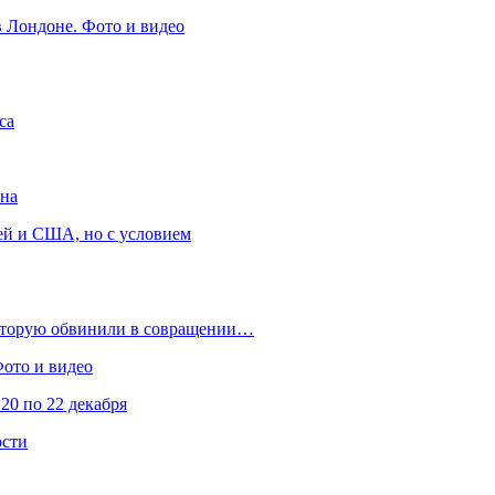
в Лондоне. Фото и видео
са
она
ей и США, но с условием
которую обвинили в совращении…
Фото и видео
20 по 22 декабря
ости