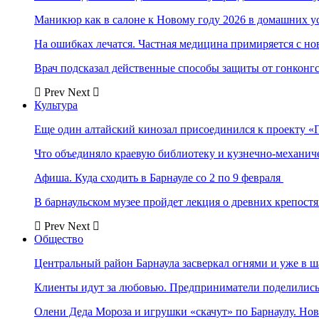
Маникюр как в салоне к Новому году 2026 в домашних у
На ошибках лечатся. Частная медицина примиряется с н
Врач подсказал действенные способы защиты от гонконг
Prev
Next
Культура
Еще один алтайский кинозал присоединился к проекту «
Что объединяло краевую библиотеку и кузнечно-механи
Афиша. Куда сходить в Барнауле со 2 по 9 февраля
В барнаульском музее пройдет лекция о древних крепост
Prev
Next
Общество
Центральный район Барнаула засверкал огнями и уже в ш
Клиенты идут за любовью. Предприниматели поделились 
Олени Деда Мороза и игрушки «скачут» по Барнаулу. Но