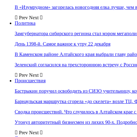
В «Изумрудном» загорелась новогодняя елка лучше, чем 
Prev
Next
Политика
Замгубернатора сибирского региона стал мэром мегаполи
День 1398-й. Самое важное к утру 22 декабря
В Каменском районе Алтайского края выбрали главу рай
Зеленский согласился на трехстороннюю встречу с Росси
Prev
Next
Происшествия
Бастрыкин поручил освободить из СИЗО учительницу, 
Барнаульская маршрутка сгорела «до скелета» возле ТЦ. 
Сводка происшествий. Что случилось в Алтайском крае с 
Утонул авторитетный бизнесмен из лихих 90-х. Подробн
Prev
Next