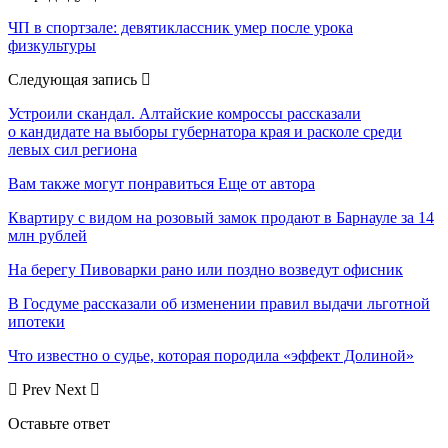
ЧП в спортзале: девятиклассник умер после урока
физкультуры
Следующая запись
Устроили скандал. Алтайские комроссы рассказали
о кандидате на выборы губернатора края и расколе среди
левых сил региона
Вам также могут понравиться
Еще от автора
Квартиру с видом на розовый замок продают в Барнауле за 14
млн рублей
На берегу Пивоварки рано или поздно возведут офисник
В Госдуме рассказали об изменении правил выдачи льготной
ипотеки
Что известно о судье, которая породила «эффект Долиной»
Prev
Next
Оставьте ответ