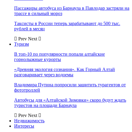
Пассажиры автобуса из Барнаула в Павлодар застряли на
трассе в сильный мороз
Таксисты в России теперь зарабатывают до 500 тыс.
рублей в месяц
Prev
Next
Туризм
В топ-10 по популярности попали алтайские
горнолыжные курорты
«Древняя экология сознания». Как Горный Алтай
разговаривает через водоемы
Владимира Путина попросили защитить турагентов от
фототроллей
Автобусы для «Алтайской Зимовки» скоро будут ждать
туристов на площади Барнаула
Prev
Next
Недвижимость
Интересы