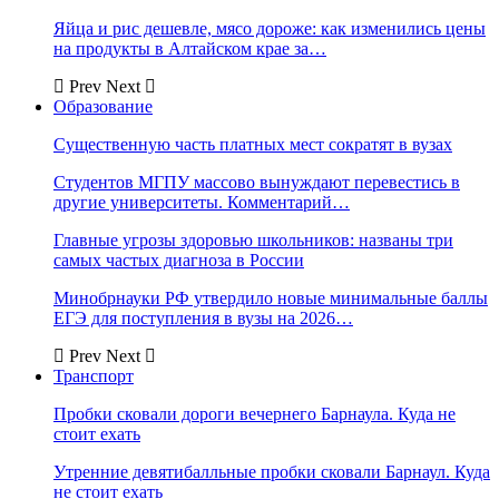
Яйца и рис дешевле, мясо дороже: как изменились цены
на продукты в Алтайском крае за…
Prev
Next
Образование
Существенную часть платных мест сократят в вузах
Студентов МГПУ массово вынуждают перевестись в
другие университеты. Комментарий…
Главные угрозы здоровью школьников: названы три
самых частых диагноза в России
Минобрнауки РФ утвердило новые минимальные баллы
ЕГЭ для поступления в вузы на 2026…
Prev
Next
Транспорт
Пробки сковали дороги вечернего Барнаула. Куда не
стоит ехать
Утренние девятибалльные пробки сковали Барнаул. Куда
не стоит ехать