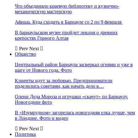
Что объединяло краевую библиотеку и кузнечно-
механическую мастерскую
Афиша. Куда сходить в Барнауле со 2 по 9 февраля
В барнаульском музее пройдет лекция о древних
крепостях Горного Алтая
Prev
Next
Общество
Центральный район Барнаула засверкал огнями и уже в
шаге от Нового года. Фото
Клиенты идут за любовью. Предприниматели
поделились советами, как начать дело в…
Олени Деда Мороза и игрушки «скачут» по Барнаулу.
Новогодние фото
В «Изумрудном» загорелась новогодняя елка лучше, чем
в Лондоне. Фото и видео
Prev
Next
Политика