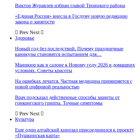
Виктор Журавлев избран главой Троицкого района
«Единая Россия» внесла в Госдуму новую редакцию
закона о занятости
Prev
Next
Здоровье
Новый год без последствий. Почему праздничные
каникулы становятся испытанием для…
Маникюр как в салоне к Новому году 2026 в домашних
условиях. Советы красоты
На ошибках лечатся. Частная медицина примиряется с
новой цифровой реальностью
Врач подсказал действенные способы защиты от
гонконгского гриппа. Точные симптомы
Prev
Next
Культура
Еще один алтайский кинозал присоединился к проекту
«Пушкинская карта»