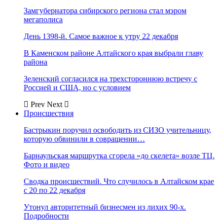
Замгубернатора сибирского региона стал мэром
мегаполиса
День 1398-й. Самое важное к утру 22 декабря
В Каменском районе Алтайского края выбрали главу
района
Зеленский согласился на трехстороннюю встречу с
Россией и США, но с условием
Prev
Next
Происшествия
Бастрыкин поручил освободить из СИЗО учительницу,
которую обвинили в совращении…
Барнаульская маршрутка сгорела «до скелета» возле ТЦ.
Фото и видео
Сводка происшествий. Что случилось в Алтайском крае
с 20 по 22 декабря
Утонул авторитетный бизнесмен из лихих 90-х.
Подробности