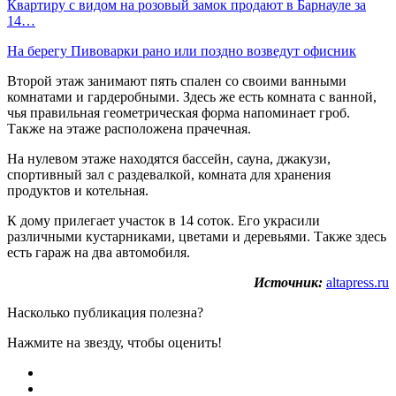
Квартиру с видом на розовый замок продают в Барнауле за
14…
На берегу Пивоварки рано или поздно возведут офисник
Второй этаж занимают пять спален со своими ванными
комнатами и гардеробными. Здесь же есть комната с ванной,
чья правильная геометрическая форма напоминает гроб.
Также на этаже расположена прачечная.
На нулевом этаже находятся бассейн, сауна, джакузи,
спортивный зал с раздевалкой, комната для хранения
продуктов и котельная.
К дому прилегает участок в 14 соток. Его украсили
различными кустарниками, цветами и деревьями. Также здесь
есть гараж на два автомобиля.
Источник:
altapress.ru
Насколько публикация полезна?
Нажмите на звезду, чтобы оценить!