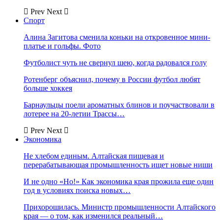
Prev
Next
Спорт
Алина Загитова сменила коньки на откровенное мини-
платье и гольфы. Фото
Футболист чуть не свернул шею, когда радовался голу
Ротенберг объяснил, почему в России футбол любят
больше хоккея
Барнаульцы поели ароматных блинов и поучаствовали в
лотерее на 20-летии Трассы…
Prev
Next
Экономика
Не хлебом единым. Алтайская пищевая и
перерабатывающая промышленность ищет новые ниши
И не одно «Но!» Как экономика края прожила еще один
год в условиях поиска новых…
Прихорошилась. Министр промышленности Алтайского
края — о том, как изменился реальный…