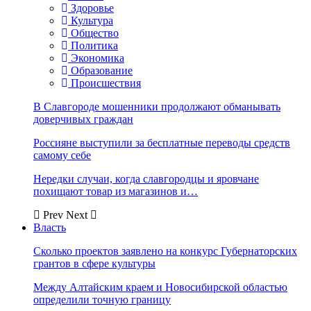
Здоровье
Культура
Общество
Политика
Экономика
Образование
Происшествия
В Славгороде мошенники продолжают обманывать
доверчивых граждан
Россияне выступили за бесплатные переводы средств
самому себе
Нередки случаи, когда славгородцы и яровчане
похищают товар из магазинов и…
Prev
Next
Власть
Сколько проектов заявлено на конкурс Губернаторских
грантов в сфере культуры
Между Алтайским краем и Новосибирской областью
определили точную границу