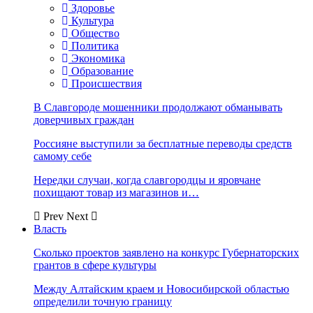
Здоровье
Культура
Общество
Политика
Экономика
Образование
Происшествия
В Славгороде мошенники продолжают обманывать
доверчивых граждан
Россияне выступили за бесплатные переводы средств
самому себе
Нередки случаи, когда славгородцы и яровчане
похищают товар из магазинов и…
Prev
Next
Власть
Сколько проектов заявлено на конкурс Губернаторских
грантов в сфере культуры
Между Алтайским краем и Новосибирской областью
определили точную границу