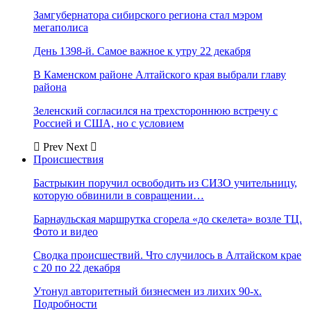
Замгубернатора сибирского региона стал мэром
мегаполиса
День 1398-й. Самое важное к утру 22 декабря
В Каменском районе Алтайского края выбрали главу
района
Зеленский согласился на трехстороннюю встречу с
Россией и США, но с условием
Prev
Next
Происшествия
Бастрыкин поручил освободить из СИЗО учительницу,
которую обвинили в совращении…
Барнаульская маршрутка сгорела «до скелета» возле ТЦ.
Фото и видео
Сводка происшествий. Что случилось в Алтайском крае
с 20 по 22 декабря
Утонул авторитетный бизнесмен из лихих 90-х.
Подробности