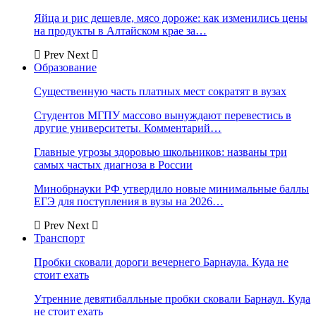
Яйца и рис дешевле, мясо дороже: как изменились цены
на продукты в Алтайском крае за…
Prev
Next
Образование
Существенную часть платных мест сократят в вузах
Студентов МГПУ массово вынуждают перевестись в
другие университеты. Комментарий…
Главные угрозы здоровью школьников: названы три
самых частых диагноза в России
Минобрнауки РФ утвердило новые минимальные баллы
ЕГЭ для поступления в вузы на 2026…
Prev
Next
Транспорт
Пробки сковали дороги вечернего Барнаула. Куда не
стоит ехать
Утренние девятибалльные пробки сковали Барнаул. Куда
не стоит ехать