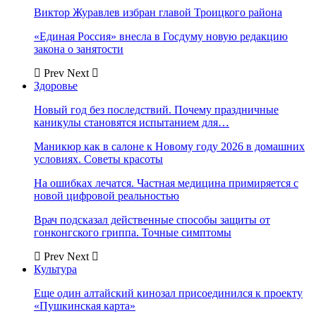
Виктор Журавлев избран главой Троицкого района
«Единая Россия» внесла в Госдуму новую редакцию
закона о занятости
Prev
Next
Здоровье
Новый год без последствий. Почему праздничные
каникулы становятся испытанием для…
Маникюр как в салоне к Новому году 2026 в домашних
условиях. Советы красоты
На ошибках лечатся. Частная медицина примиряется с
новой цифровой реальностью
Врач подсказал действенные способы защиты от
гонконгского гриппа. Точные симптомы
Prev
Next
Культура
Еще один алтайский кинозал присоединился к проекту
«Пушкинская карта»