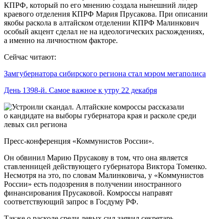
КПРФ, который по его мнению создала нынешний лидер
краевого отделения КПРФ Мария Прусакова. При описании
якобы раскола в алтайском отделении КПРФ Малинкович
особый акцент сделал не на идеологических расхождениях,
а именно на личностном факторе.
Сейчас читают:
Замгубернатора сибирского региона стал мэром мегаполиса
День 1398-й. Самое важное к утру 22 декабря
Пресс-конференция «Коммунистов России».
Он обвинил Марию Прусакову в том, что она является
ставленницей действующего губернатора Виктора Томенко.
Несмотря на это, по словам Малинковича, у «Коммунистов
России» есть подозрения в получении иностранного
финансирования Прусаковой. Комроссы направят
соответствующий запрос в Госдуму РФ.
Также о расколе среди левых сил заявил секретарь