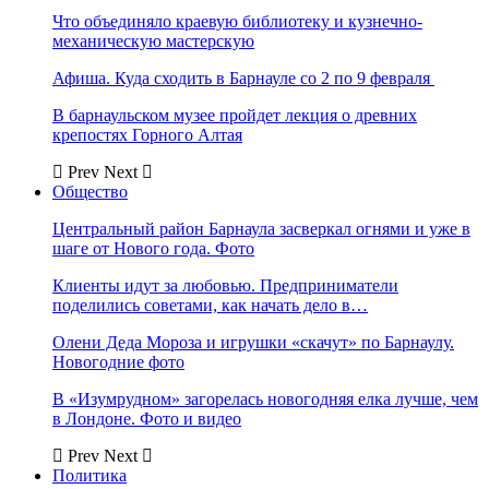
Что объединяло краевую библиотеку и кузнечно-
механическую мастерскую
Афиша. Куда сходить в Барнауле со 2 по 9 февраля
В барнаульском музее пройдет лекция о древних
крепостях Горного Алтая
Prev
Next
Общество
Центральный район Барнаула засверкал огнями и уже в
шаге от Нового года. Фото
Клиенты идут за любовью. Предприниматели
поделились советами, как начать дело в…
Олени Деда Мороза и игрушки «скачут» по Барнаулу.
Новогодние фото
В «Изумрудном» загорелась новогодняя елка лучше, чем
в Лондоне. Фото и видео
Prev
Next
Политика