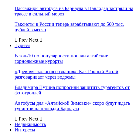
Пассажиры автобуса из Барнаула в Павлодар застряли на
трассе в сильный мороз
Таксисты в России теперь зарабатывают до 500 тыс.
рублей в месяц
Prev
Next
Туризм
В топ-10 по популярности попали алтайские
горнолыжные курорты
«Древняя экология сознания». Как Горный Алтай
разговаривает через водоемы
Владимира Путина попросили защитить турагентов от
фототроллей
Автобусы для «Алтайской Зимовки» скоро будут ждать
туристов на площади Барнаула
Prev
Next
Недвижимость
Интересы