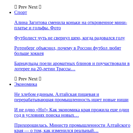
Prev
Next
Спорт
Алина Загитова сменила коньки на откровенное мини-
платье и гольфы. Фото
Футболист чуть не свернул шею, когда радовался голу
Ротенберг объяснил, почему в России футбол любят
больше хоккея
Барнаульцы поели ароматных блинов и поучаствовали в
лотерее на 20-летии Трассы…
Prev
Next
Экономика
Не хлебом единым. Алтайская пищевая и
перерабатывающая промышленность ищет новые ниши
И не одно «Но!» Как экономика края прожила еще один
год в условиях поиска новых…
Прихорошилась. Министр промышленности Алтайского
края — о том, как изменился реальный…