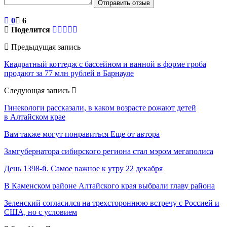
Отправить отзыв
0
6
Поделится
Предыдущая запись
Квадратный коттедж с бассейном и ванной в форме гроба
продают за 77 млн рублей в Барнауле
Следующая запись
Гинекологи рассказали, в каком возрасте рожают детей
в Алтайском крае
Вам также могут понравиться
Еще от автора
Замгубернатора сибирского региона стал мэром мегаполиса
День 1398-й. Самое важное к утру 22 декабря
В Каменском районе Алтайского края выбрали главу района
Зеленский согласился на трехстороннюю встречу с Россией и
США, но с условием