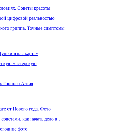
словиях. Советы красоты
овой цифровой реальностью
ского гриппа. Точные симптомы
Пушкинская карта»
ческую мастерскую
ях Горного Алтая
аге от Нового года. Фото
советами, как начать дело в…
вогодние фото