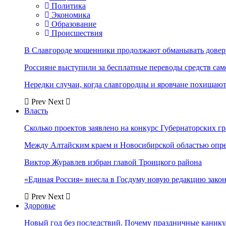
Политика
Экономика
Образование
Происшествия
В Славгороде мошенники продолжают обманывать довер
Россияне выступили за бесплатные переводы средств сам
Нередки случаи, когда славгородцы и яровчане похищают
Prev
Next
Власть
Сколько проектов заявлено на конкурс Губернаторских гр
Между Алтайским краем и Новосибирской областью опр
Виктор Журавлев избран главой Троицкого района
«Единая Россия» внесла в Госдуму новую редакцию закон
Prev
Next
Здоровье
Новый год без последствий. Почему праздничные каник