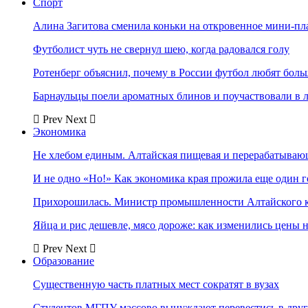
Спорт
Алина Загитова сменила коньки на откровенное мини-пл
Футболист чуть не свернул шею, когда радовался голу
Ротенберг объяснил, почему в России футбол любят боль
Барнаульцы поели ароматных блинов и поучаствовали в 
Prev
Next
Экономика
Не хлебом единым. Алтайская пищевая и перерабатыва
И не одно «Но!» Как экономика края прожила еще один 
Прихорошилась. Министр промышленности Алтайского к
Яйца и рис дешевле, мясо дороже: как изменились цены 
Prev
Next
Образование
Существенную часть платных мест сократят в вузах
Студентов МГПУ массово вынуждают перевестись в дру