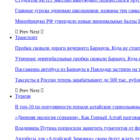
Главные угрозы здоровью школьников: названы три самых
Минобрнауки РФ утвердило новые минимальные баллы Е
Prev
Next
Транспорт
Пробки сковали дороги вечернего Барнаула. Куда не стоит
Утренние девятибалльные пробки сковали Барнаул. Куда н
Пассажиры автобуса из Барнаула в Павлодар застряли на 
Таксисты в России теперь зарабатывают до 500 тыс. рубл
Prev
Next
Туризм
В топ-10 по популярности попали алтайские горнолыжн
«Древняя экология сознания». Как Горный Алтай разгова
Владимира Путина попросили защитить турагентов от ф
Автобусы для «Алтайской Зимовки» скоро будут ждать ту