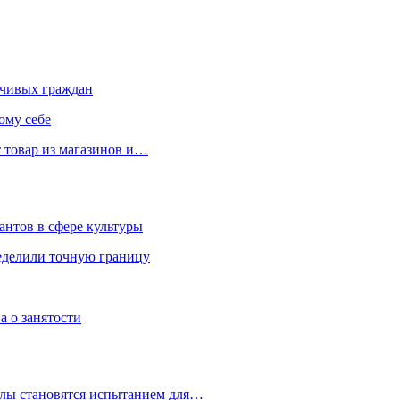
чивых граждан
ому себе
 товар из магазинов и…
антов в сфере культуры
еделили точную границу
а о занятости
улы становятся испытанием для…