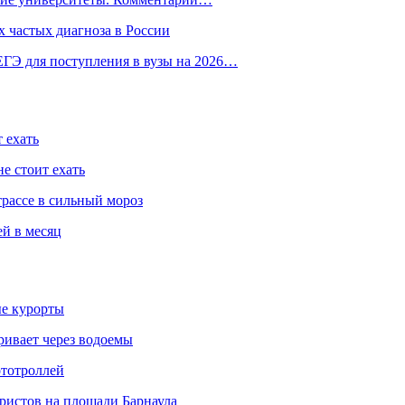
 частых диагноза в России
ГЭ для поступления в вузы на 2026…
 ехать
е стоит ехать
трассе в сильный мороз
ей в месяц
ые курорты
ривает через водоемы
ототроллей
ристов на площади Барнаула