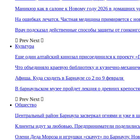
Маникюр как в салоне к Новому году 2026 в домашних у
На ошибках лечатся. Частная медицина примиряется с н
Врач подсказал действенные способы защиты от гонконг
Prev
Next
Культура
Еще один алтайский кинозал присоединился к проекту «
Что объединяло краевую библиотеку и кузнечно-механи
Афиша. Куда сходить в Барнауле со 2 по 9 февраля
В барнаульском музее пройдет лекция о древних крепост
Prev
Next
Общество
Центральный район Барнаула засверкал огнями и уже в ш
Клиенты идут за любовью. Предприниматели поделились 
Олени Деда Мороза и игрушки «скачут» по Барнаулу. Но