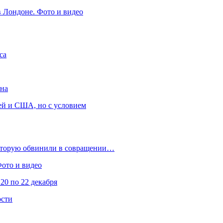
в Лондоне. Фото и видео
са
она
ей и США, но с условием
которую обвинили в совращении…
Фото и видео
20 по 22 декабря
ости