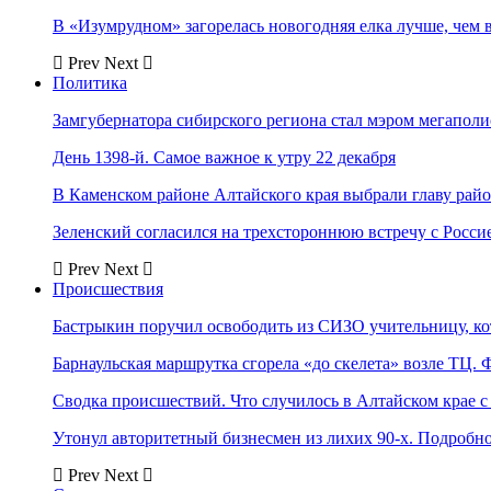
В «Изумрудном» загорелась новогодняя елка лучше, чем 
Prev
Next
Политика
Замгубернатора сибирского региона стал мэром мегаполи
День 1398-й. Самое важное к утру 22 декабря
В Каменском районе Алтайского края выбрали главу рай
Зеленский согласился на трехстороннюю встречу с Росси
Prev
Next
Происшествия
Бастрыкин поручил освободить из СИЗО учительницу, 
Барнаульская маршрутка сгорела «до скелета» возле ТЦ. 
Сводка происшествий. Что случилось в Алтайском крае с 
Утонул авторитетный бизнесмен из лихих 90-х. Подробн
Prev
Next