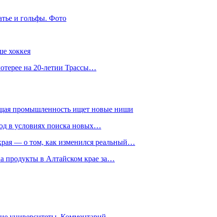
атье и гольфы. Фото
ше хоккея
лотерее на 20-летии Трассы…
ющая промышленность ищет новые ниши
год в условиях поиска новых…
рая — о том, как изменился реальный…
на продукты в Алтайском крае за…
гие университеты. Комментарий…