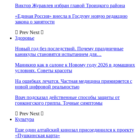
Виктор Журавлев избран главой Троицкого района
«Единая Россия» внесла в Госдуму новую редакцию
закона о занятости
Prev
Next
Здоровье
Новый год без последствий. Почему праздничные
каникулы становятся испытанием для…
Маникюр как в салоне к Новому году 2026 в домашних
условиях. Советы красоты
На ошибках лечатся. Частная медицина примиряется с
новой цифровой реальностью
Врач подсказал действенные способы защиты от
гонконгского гриппа. Точные симптомы
Prev
Next
Культура
Еще один алтайский кинозал присоединился к проекту
«Пушкинская карта»