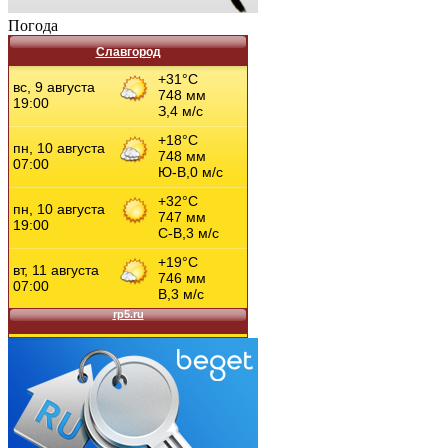
Погода
Славгород