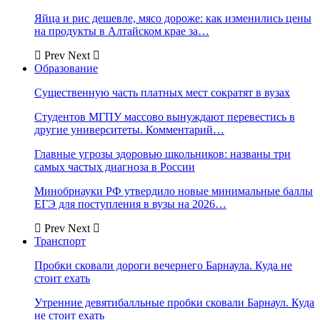
Яйца и рис дешевле, мясо дороже: как изменились цены
на продукты в Алтайском крае за…
Prev
Next
Образование
Существенную часть платных мест сократят в вузах
Студентов МГПУ массово вынуждают перевестись в
другие университеты. Комментарий…
Главные угрозы здоровью школьников: названы три
самых частых диагноза в России
Минобрнауки РФ утвердило новые минимальные баллы
ЕГЭ для поступления в вузы на 2026…
Prev
Next
Транспорт
Пробки сковали дороги вечернего Барнаула. Куда не
стоит ехать
Утренние девятибалльные пробки сковали Барнаул. Куда
не стоит ехать