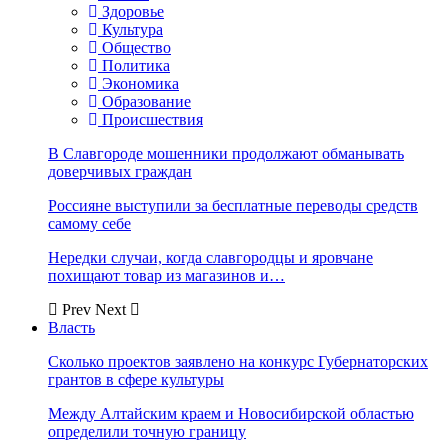
Здоровье
Культура
Общество
Политика
Экономика
Образование
Происшествия
В Славгороде мошенники продолжают обманывать
доверчивых граждан
Россияне выступили за бесплатные переводы средств
самому себе
Нередки случаи, когда славгородцы и яровчане
похищают товар из магазинов и…
Prev
Next
Власть
Сколько проектов заявлено на конкурс Губернаторских
грантов в сфере культуры
Между Алтайским краем и Новосибирской областью
определили точную границу