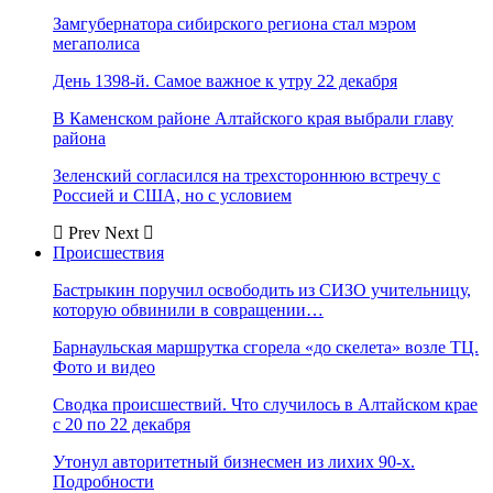
Замгубернатора сибирского региона стал мэром
мегаполиса
День 1398-й. Самое важное к утру 22 декабря
В Каменском районе Алтайского края выбрали главу
района
Зеленский согласился на трехстороннюю встречу с
Россией и США, но с условием
Prev
Next
Происшествия
Бастрыкин поручил освободить из СИЗО учительницу,
которую обвинили в совращении…
Барнаульская маршрутка сгорела «до скелета» возле ТЦ.
Фото и видео
Сводка происшествий. Что случилось в Алтайском крае
с 20 по 22 декабря
Утонул авторитетный бизнесмен из лихих 90-х.
Подробности