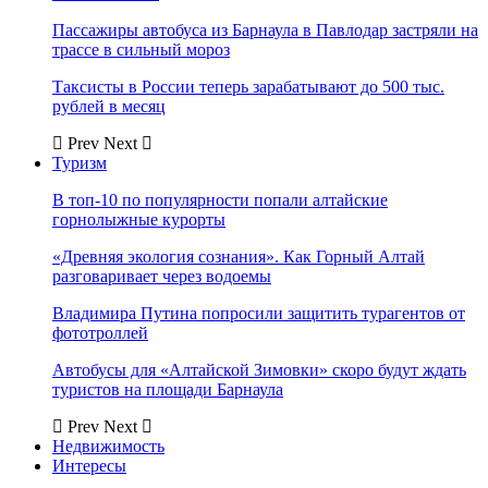
Пассажиры автобуса из Барнаула в Павлодар застряли на
трассе в сильный мороз
Таксисты в России теперь зарабатывают до 500 тыс.
рублей в месяц
Prev
Next
Туризм
В топ-10 по популярности попали алтайские
горнолыжные курорты
«Древняя экология сознания». Как Горный Алтай
разговаривает через водоемы
Владимира Путина попросили защитить турагентов от
фототроллей
Автобусы для «Алтайской Зимовки» скоро будут ждать
туристов на площади Барнаула
Prev
Next
Недвижимость
Интересы