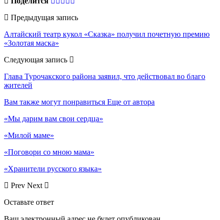
Поделится
Предыдущая запись
Алтайский театр кукол «Сказка» получил почетную премию
«Золотая маска»
Следующая запись
Глава Турочакского района заявил, что действовал во благо
жителей
Вам также могут понравиться
Еще от автора
«Мы дарим вам свои сердца»
«Милой маме»
«Поговори со мною мама»
«Хранители русского языка»
Prev
Next
Оставьте ответ
Ваш электронный адрес не будет опубликован.