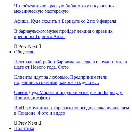
Что объединяло краевую библиотеку и кузнечно-
механическую мастерскую
Афиша. Куда сходить в Барнауле со 2 по 9 февраля
В барнаульском музее пройдет лекция о древних
крепостях Горного Алтая
Prev
Next
Общество
Центральный район Барнаула засверкал огнями и уже в
шаге от Нового года. Фото
Клиенты идут за любовью. Предприниматели
поделились советами, как начать дело в…
Олени Деда Мороза и игрушки «скачут» по Барнаулу.
Новогодние фото
В «Изумрудном» загорелась новогодняя елка лучше, чем
в Лондоне. Фото и видео
Prev
Next
Политика