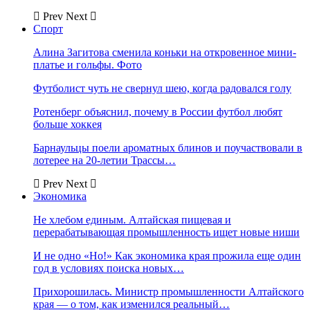
Prev
Next
Спорт
Алина Загитова сменила коньки на откровенное мини-
платье и гольфы. Фото
Футболист чуть не свернул шею, когда радовался голу
Ротенберг объяснил, почему в России футбол любят
больше хоккея
Барнаульцы поели ароматных блинов и поучаствовали в
лотерее на 20-летии Трассы…
Prev
Next
Экономика
Не хлебом единым. Алтайская пищевая и
перерабатывающая промышленность ищет новые ниши
И не одно «Но!» Как экономика края прожила еще один
год в условиях поиска новых…
Прихорошилась. Министр промышленности Алтайского
края — о том, как изменился реальный…