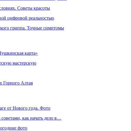
словиях. Советы красоты
овой цифровой реальностью
ского гриппа. Точные симптомы
Пушкинская карта»
ческую мастерскую
ях Горного Алтая
аге от Нового года. Фото
советами, как начать дело в…
вогодние фото