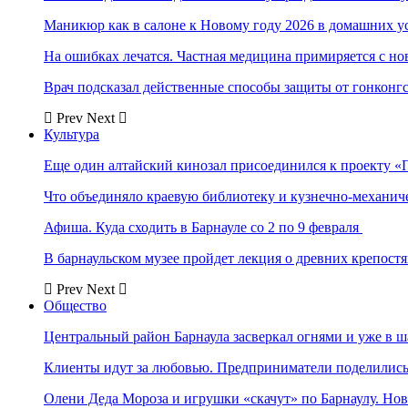
Маникюр как в салоне к Новому году 2026 в домашних у
На ошибках лечатся. Частная медицина примиряется с н
Врач подсказал действенные способы защиты от гонконг
Prev
Next
Культура
Еще один алтайский кинозал присоединился к проекту «
Что объединяло краевую библиотеку и кузнечно-механи
Афиша. Куда сходить в Барнауле со 2 по 9 февраля
В барнаульском музее пройдет лекция о древних крепост
Prev
Next
Общество
Центральный район Барнаула засверкал огнями и уже в ш
Клиенты идут за любовью. Предприниматели поделились 
Олени Деда Мороза и игрушки «скачут» по Барнаулу. Но