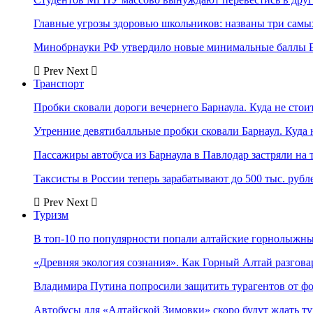
Главные угрозы здоровью школьников: названы три самых
Минобрнауки РФ утвердило новые минимальные баллы Е
Prev
Next
Транспорт
Пробки сковали дороги вечернего Барнаула. Куда не стоит
Утренние девятибалльные пробки сковали Барнаул. Куда н
Пассажиры автобуса из Барнаула в Павлодар застряли на 
Таксисты в России теперь зарабатывают до 500 тыс. рубл
Prev
Next
Туризм
В топ-10 по популярности попали алтайские горнолыжн
«Древняя экология сознания». Как Горный Алтай разгова
Владимира Путина попросили защитить турагентов от ф
Автобусы для «Алтайской Зимовки» скоро будут ждать ту