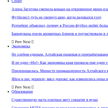
Спорт
Алина Загитова сменила коньки на откровенное мини-пл
Футболист чуть не свернул шею, когда радовался голу
Ротенберг объяснил, почему в России футбол любят боль
Барнаульцы поели ароматных блинов и поучаствовали в 
Prev
Next
Экономика
Не хлебом единым. Алтайская пищевая и перерабатыва
И не одно «Но!» Как экономика края прожила еще один 
Прихорошилась. Министр промышленности Алтайского к
Яйца и рис дешевле, мясо дороже: как изменились цены 
Prev
Next
Образование
Существенную часть платных мест сократят в вузах
Студентов МГПУ массово вынуждают перевестись в дру