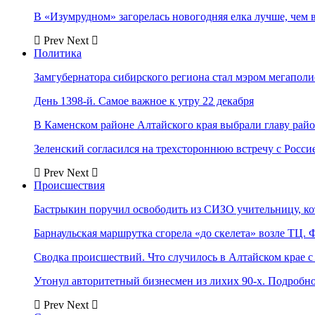
В «Изумрудном» загорелась новогодняя елка лучше, чем 
Prev
Next
Политика
Замгубернатора сибирского региона стал мэром мегаполи
День 1398-й. Самое важное к утру 22 декабря
В Каменском районе Алтайского края выбрали главу рай
Зеленский согласился на трехстороннюю встречу с Росси
Prev
Next
Происшествия
Бастрыкин поручил освободить из СИЗО учительницу, 
Барнаульская маршрутка сгорела «до скелета» возле ТЦ. 
Сводка происшествий. Что случилось в Алтайском крае с 
Утонул авторитетный бизнесмен из лихих 90-х. Подробн
Prev
Next