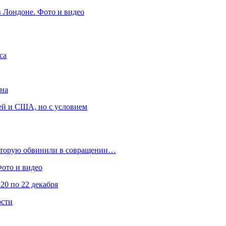
в Лондоне. Фото и видео
са
она
ей и США, но с условием
которую обвинили в совращении…
Фото и видео
20 по 22 декабря
ости