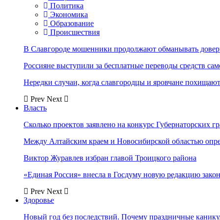
Политика
Экономика
Образование
Происшествия
В Славгороде мошенники продолжают обманывать довер
Россияне выступили за бесплатные переводы средств сам
Нередки случаи, когда славгородцы и яровчане похищают
Prev
Next
Власть
Сколько проектов заявлено на конкурс Губернаторских гр
Между Алтайским краем и Новосибирской областью опр
Виктор Журавлев избран главой Троицкого района
«Единая Россия» внесла в Госдуму новую редакцию закон
Prev
Next
Здоровье
Новый год без последствий. Почему праздничные каник