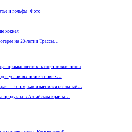
атье и гольфы. Фото
ше хоккея
лотерее на 20-летии Трассы…
ющая промышленность ищет новые ниши
год в условиях поиска новых…
рая — о том, как изменился реальный…
на продукты в Алтайском крае за…
гие университеты. Комментарий…