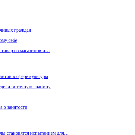
чивых граждан
ому себе
 товар из магазинов и…
антов в сфере культуры
еделили точную границу
а о занятости
улы становятся испытанием для…