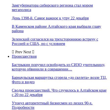
Замгубернатора сибирского региона стал мэром
мегаполиса
День 1398-й. Самое важное к утру 22 декабря
В Каменском районе Алтайского края выбрали главу
района
Зеленский согласился на трехстороннюю встречу с
Россией и США, но с условием
Prev
Next
Происшествия
Бастрыкин поручил освободить из СИЗО учительницу,
которую обвинили в совращении…
Барнаульская маршрутка сгорела «до скелета» возле ТЦ.
Фото и видео
Сводка происшествий. Что случилось в Алтайском крае
с 20 по 22 декабря
Утонул авторитетный бизнесмен из лихих 90-х.
Подробности