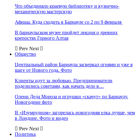
Что объединяло краевую библиотеку и кузнечно-
механическую мастерскую
Афиша. Куда сходить в Барнауле со 2 по 9 февраля
В барнаульском музее пройдет лекция о древних
крепостях Горного Алтая
Prev
Next
Общество
Центральный район Барнаула засверкал огнями и уже в
шаге от Нового года. Фото
Клиенты идут за любовью. Предприниматели
поделились советами, как начать дело в…
Олени Деда Мороза и игрушки «скачут» по Барнаулу.
Новогодние фото
В «Изумрудном» загорелась новогодняя елка лучше, чем
в Лондоне. Фото и видео
Prev
Next
Политика