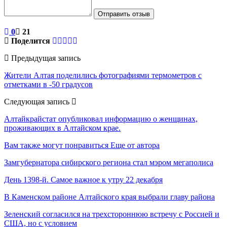
Отправить отзыв
0
21
Поделится
Предыдущая запись
Жители Алтая поделились фотографиями термометров с
отметками в -50 градусов
Следующая запись
Алтайкрайстат опубликовал информацию о женщинах,
проживающих в Алтайском крае.
Вам также могут понравиться
Еще от автора
Замгубернатора сибирского региона стал мэром мегаполиса
День 1398-й. Самое важное к утру 22 декабря
В Каменском районе Алтайского края выбрали главу района
Зеленский согласился на трехстороннюю встречу с Россией и
США, но с условием