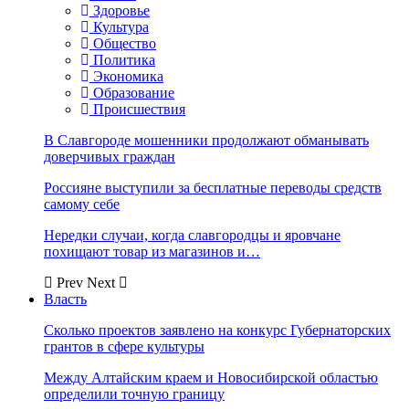
Здоровье
Культура
Общество
Политика
Экономика
Образование
Происшествия
В Славгороде мошенники продолжают обманывать
доверчивых граждан
Россияне выступили за бесплатные переводы средств
самому себе
Нередки случаи, когда славгородцы и яровчане
похищают товар из магазинов и…
Prev
Next
Власть
Сколько проектов заявлено на конкурс Губернаторских
грантов в сфере культуры
Между Алтайским краем и Новосибирской областью
определили точную границу