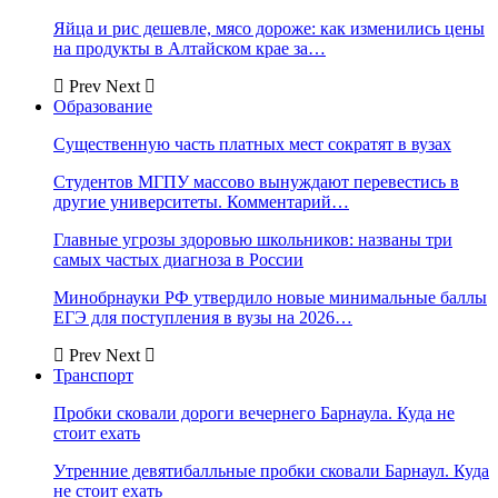
Яйца и рис дешевле, мясо дороже: как изменились цены
на продукты в Алтайском крае за…
Prev
Next
Образование
Существенную часть платных мест сократят в вузах
Студентов МГПУ массово вынуждают перевестись в
другие университеты. Комментарий…
Главные угрозы здоровью школьников: названы три
самых частых диагноза в России
Минобрнауки РФ утвердило новые минимальные баллы
ЕГЭ для поступления в вузы на 2026…
Prev
Next
Транспорт
Пробки сковали дороги вечернего Барнаула. Куда не
стоит ехать
Утренние девятибалльные пробки сковали Барнаул. Куда
не стоит ехать