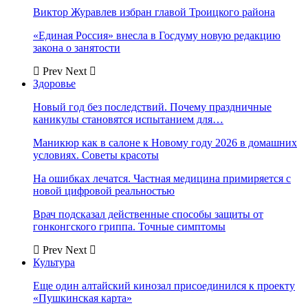
Виктор Журавлев избран главой Троицкого района
«Единая Россия» внесла в Госдуму новую редакцию
закона о занятости
Prev
Next
Здоровье
Новый год без последствий. Почему праздничные
каникулы становятся испытанием для…
Маникюр как в салоне к Новому году 2026 в домашних
условиях. Советы красоты
На ошибках лечатся. Частная медицина примиряется с
новой цифровой реальностью
Врач подсказал действенные способы защиты от
гонконгского гриппа. Точные симптомы
Prev
Next
Культура
Еще один алтайский кинозал присоединился к проекту
«Пушкинская карта»