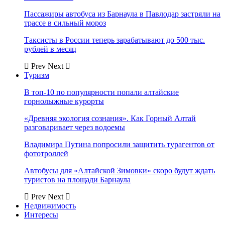
Пассажиры автобуса из Барнаула в Павлодар застряли на
трассе в сильный мороз
Таксисты в России теперь зарабатывают до 500 тыс.
рублей в месяц
Prev
Next
Туризм
В топ-10 по популярности попали алтайские
горнолыжные курорты
«Древняя экология сознания». Как Горный Алтай
разговаривает через водоемы
Владимира Путина попросили защитить турагентов от
фототроллей
Автобусы для «Алтайской Зимовки» скоро будут ждать
туристов на площади Барнаула
Prev
Next
Недвижимость
Интересы