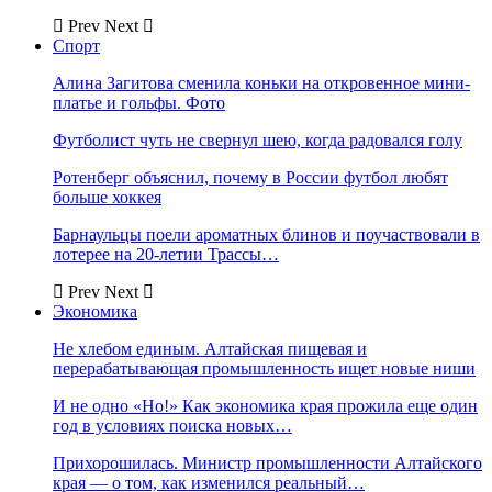
Prev
Next
Спорт
Алина Загитова сменила коньки на откровенное мини-
платье и гольфы. Фото
Футболист чуть не свернул шею, когда радовался голу
Ротенберг объяснил, почему в России футбол любят
больше хоккея
Барнаульцы поели ароматных блинов и поучаствовали в
лотерее на 20-летии Трассы…
Prev
Next
Экономика
Не хлебом единым. Алтайская пищевая и
перерабатывающая промышленность ищет новые ниши
И не одно «Но!» Как экономика края прожила еще один
год в условиях поиска новых…
Прихорошилась. Министр промышленности Алтайского
края — о том, как изменился реальный…