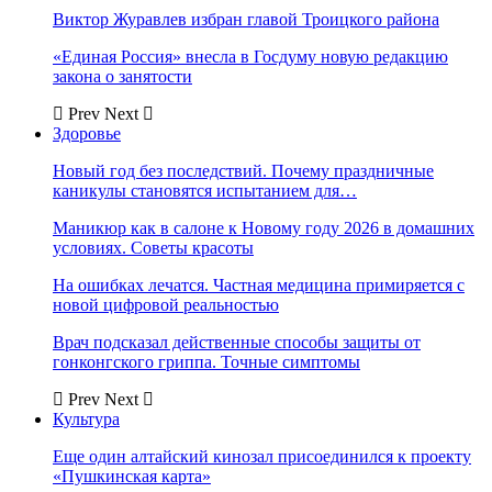
Виктор Журавлев избран главой Троицкого района
«Единая Россия» внесла в Госдуму новую редакцию
закона о занятости
Prev
Next
Здоровье
Новый год без последствий. Почему праздничные
каникулы становятся испытанием для…
Маникюр как в салоне к Новому году 2026 в домашних
условиях. Советы красоты
На ошибках лечатся. Частная медицина примиряется с
новой цифровой реальностью
Врач подсказал действенные способы защиты от
гонконгского гриппа. Точные симптомы
Prev
Next
Культура
Еще один алтайский кинозал присоединился к проекту
«Пушкинская карта»