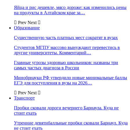
Яйца и рис дешевле, мясо дороже: как изменились цены
на продукты в Алтайском крае за…
Prev
Next
Образование
Существенную часть платных мест сократят в вузах
Студентов МГПУ массово вынуждают перевестись в
другие университеты. Комментарий…
Главные угрозы здоровью школьников: названы три
самых частых диагноза в России
Минобрнауки РФ утвердило новые минимальные баллы
ЕГЭ для поступления в вузы на 2026…
Prev
Next
Транспорт
Пробки сковали дороги вечернего Барнаула. Куда не
стоит ехать
Утренние девятибалльные пробки сковали Барнаул. Куда
не стоит ехать