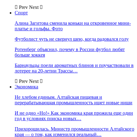
Prev
Next
Спорт
Алина Загитова сменила коньки на откровенное мини-
платье и гольфы. Фото
Футболист чуть не свернул шею, когда радовался голу
Ротенберг объяснил, почему в России футбол любят
больше хоккея
Барнаульцы поели ароматных блинов и поучаствовали в
лотерее на 20-летии Трассы…
Prev
Next
Экономика
Не хлебом единым. Алтайская пищевая и
перерабатывающая промышленность ищет новые ниши
И не одно «Но!» Как экономика края прожила еще один
год в условиях поиска новых…
Прихорошилась. Министр промышленности Алтайского
края — о том, как изменился реальный…