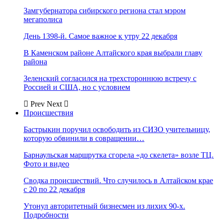
Замгубернатора сибирского региона стал мэром
мегаполиса
День 1398-й. Самое важное к утру 22 декабря
В Каменском районе Алтайского края выбрали главу
района
Зеленский согласился на трехстороннюю встречу с
Россией и США, но с условием
Prev
Next
Происшествия
Бастрыкин поручил освободить из СИЗО учительницу,
которую обвинили в совращении…
Барнаульская маршрутка сгорела «до скелета» возле ТЦ.
Фото и видео
Сводка происшествий. Что случилось в Алтайском крае
с 20 по 22 декабря
Утонул авторитетный бизнесмен из лихих 90-х.
Подробности