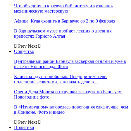
Что объединяло краевую библиотеку и кузнечно-
механическую мастерскую
Афиша. Куда сходить в Барнауле со 2 по 9 февраля
В барнаульском музее пройдет лекция о древних
крепостях Горного Алтая
Prev
Next
Общество
Центральный район Барнаула засверкал огнями и уже в
шаге от Нового года. Фото
Клиенты идут за любовью. Предприниматели
поделились советами, как начать дело в…
Олени Деда Мороза и игрушки «скачут» по Барнаулу.
Новогодние фото
В «Изумрудном» загорелась новогодняя елка лучше, чем
в Лондоне. Фото и видео
Prev
Next
Политика