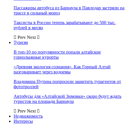
Пассажиры автобуса из Барнаула в Павлодар застряли на
трассе в сильный мороз
Таксисты в России теперь зарабатывают до 500 тыс.
рублей в месяц
Prev
Next
Туризм
В топ-10 по популярности попали алтайские
горнолыжные курорты
«Древняя экология сознания». Как Горный Алтай
разговаривает через водоемы
Владимира Путина попросили защитить турагентов от
фототроллей
Автобусы для «Алтайской Зимовки» скоро будут ждать
туристов на площади Барнаула
Prev
Next
Недвижимость
Интересы