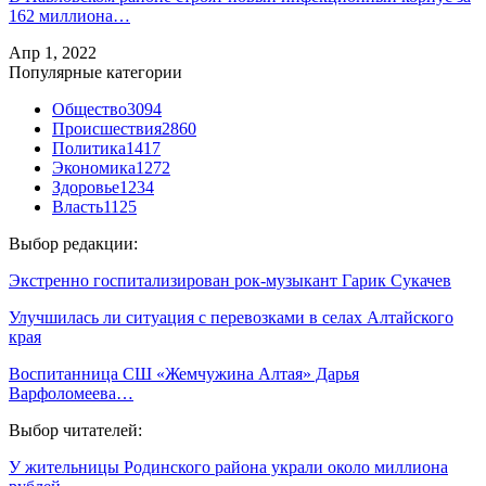
162 миллиона…
Апр 1, 2022
Популярные категории
Общество
3094
Происшествия
2860
Политика
1417
Экономика
1272
Здоровье
1234
Власть
1125
Выбор редакции:
Экстренно госпитализирован рок-музыкант Гарик Сукачев
Улучшилась ли ситуация с перевозками в селах Алтайского
края
Воспитанница СШ «Жемчужина Алтая» Дарья
Варфоломеева…
Выбор читателей:
У жительницы Родинского района украли около миллиона