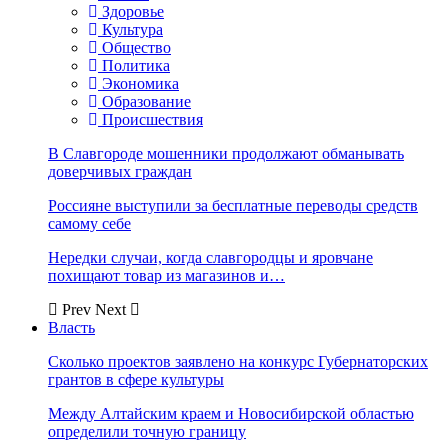
Здоровье
Культура
Общество
Политика
Экономика
Образование
Происшествия
В Славгороде мошенники продолжают обманывать
доверчивых граждан
Россияне выступили за бесплатные переводы средств
самому себе
Нередки случаи, когда славгородцы и яровчане
похищают товар из магазинов и…
Prev
Next
Власть
Сколько проектов заявлено на конкурс Губернаторских
грантов в сфере культуры
Между Алтайским краем и Новосибирской областью
определили точную границу