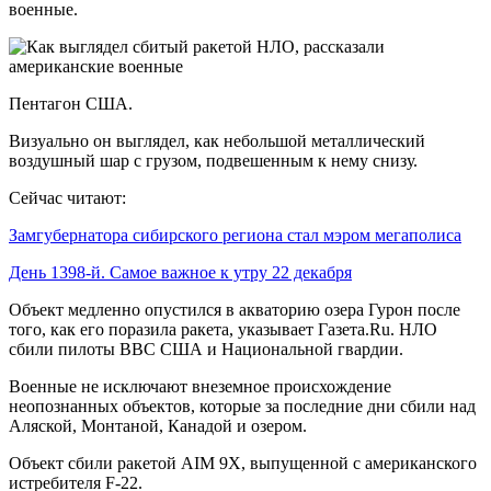
военные.
Пентагон США.
Визуально он выглядел, как небольшой металлический
воздушный шар с грузом, подвешенным к нему снизу.
Сейчас читают:
Замгубернатора сибирского региона стал мэром мегаполиса
День 1398-й. Самое важное к утру 22 декабря
Объект медленно опустился в акваторию озера Гурон после
того, как его поразила ракета, указывает Газета.Ru. НЛО
сбили пилоты ВВС США и Национальной гвардии.
Военные не исключают внеземное происхождение
неопознанных объектов, которые за последние дни сбили над
Аляской, Монтаной, Канадой и озером.
Объект сбили ракетой AIM 9X, выпущенной с американского
истребителя F-22.