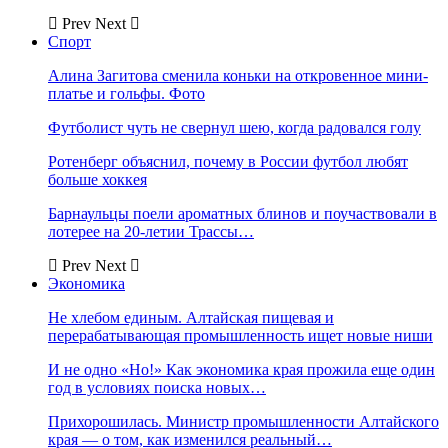
Prev
Next
Спорт
Алина Загитова сменила коньки на откровенное мини-
платье и гольфы. Фото
Футболист чуть не свернул шею, когда радовался голу
Ротенберг объяснил, почему в России футбол любят
больше хоккея
Барнаульцы поели ароматных блинов и поучаствовали в
лотерее на 20-летии Трассы…
Prev
Next
Экономика
Не хлебом единым. Алтайская пищевая и
перерабатывающая промышленность ищет новые ниши
И не одно «Но!» Как экономика края прожила еще один
год в условиях поиска новых…
Прихорошилась. Министр промышленности Алтайского
края — о том, как изменился реальный…