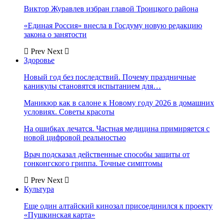
Виктор Журавлев избран главой Троицкого района
«Единая Россия» внесла в Госдуму новую редакцию
закона о занятости
Prev
Next
Здоровье
Новый год без последствий. Почему праздничные
каникулы становятся испытанием для…
Маникюр как в салоне к Новому году 2026 в домашних
условиях. Советы красоты
На ошибках лечатся. Частная медицина примиряется с
новой цифровой реальностью
Врач подсказал действенные способы защиты от
гонконгского гриппа. Точные симптомы
Prev
Next
Культура
Еще один алтайский кинозал присоединился к проекту
«Пушкинская карта»