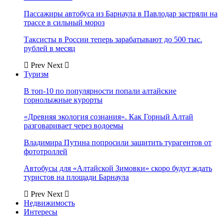
Пассажиры автобуса из Барнаула в Павлодар застряли на
трассе в сильный мороз
Таксисты в России теперь зарабатывают до 500 тыс.
рублей в месяц
Prev
Next
Туризм
В топ-10 по популярности попали алтайские
горнолыжные курорты
«Древняя экология сознания». Как Горный Алтай
разговаривает через водоемы
Владимира Путина попросили защитить турагентов от
фототроллей
Автобусы для «Алтайской Зимовки» скоро будут ждать
туристов на площади Барнаула
Prev
Next
Недвижимость
Интересы