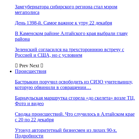
Замгубернатора сибирского региона стал мэром
мегаполиса
День 1398-й. Самое важное к утру 22 декабря
В Каменском районе Алтайского края выбрали главу
района
Зеленский согласился на трехстороннюю встречу с
Россией и США, но с условием
Prev
Next
Происшествия
Бастрыкин поручил освободить из СИЗО учительницу,
которую обвинили в совращении…
Барнаульская маршрутка сгорела «до скелета» возле ТЦ.
Фото и видео
Сводка происшествий. Что случилось в Алтайском крае
с 20 по 22 декабря
Утонул авторитетный бизнесмен из лихих 90-х.
Подробности