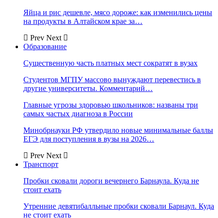
Яйца и рис дешевле, мясо дороже: как изменились цены
на продукты в Алтайском крае за…
Prev
Next
Образование
Существенную часть платных мест сократят в вузах
Студентов МГПУ массово вынуждают перевестись в
другие университеты. Комментарий…
Главные угрозы здоровью школьников: названы три
самых частых диагноза в России
Минобрнауки РФ утвердило новые минимальные баллы
ЕГЭ для поступления в вузы на 2026…
Prev
Next
Транспорт
Пробки сковали дороги вечернего Барнаула. Куда не
стоит ехать
Утренние девятибалльные пробки сковали Барнаул. Куда
не стоит ехать