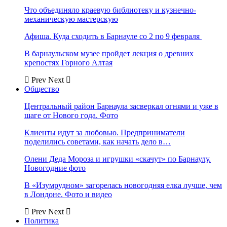
Что объединяло краевую библиотеку и кузнечно-
механическую мастерскую
Афиша. Куда сходить в Барнауле со 2 по 9 февраля
В барнаульском музее пройдет лекция о древних
крепостях Горного Алтая
Prev
Next
Общество
Центральный район Барнаула засверкал огнями и уже в
шаге от Нового года. Фото
Клиенты идут за любовью. Предприниматели
поделились советами, как начать дело в…
Олени Деда Мороза и игрушки «скачут» по Барнаулу.
Новогодние фото
В «Изумрудном» загорелась новогодняя елка лучше, чем
в Лондоне. Фото и видео
Prev
Next
Политика