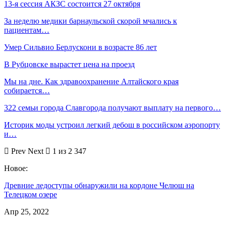
13-я сессия АКЗС состоится 27 октября
За неделю медики барнаульской скорой мчались к
пациентам…
Умер Сильвио Берлускони в возрасте 86 лет
В Рубцовске вырастет цена на проезд
Мы на дне. Как здравоохранение Алтайского края
собирается…
322 семьи города Славгорода получают выплату на первого…
Историк моды устроил легкий дебош в российском аэропорту
и…
Prev
Next
1 из 2 347
Новое:
Древние ледоступы обнаружили на кордоне Челюш на
Телецком озере
Апр 25, 2022