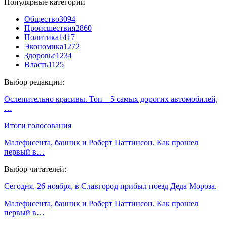
Популярные категории
Общество
3094
Происшествия
2860
Политика
1417
Экономика
1272
Здоровье
1234
Власть
1125
Выбор редакции:
Ослепительно красивы. Топ—5 самых дорогих автомобилей,
…
Итоги голосования
Малефисента, банник и Роберт Паттинсон. Как прошел
первый в…
Выбор читателей:
Сегодня, 26 ноября, в Славгород прибыл поезд Деда Мороза.
Малефисента, банник и Роберт Паттинсон. Как прошел
первый в…