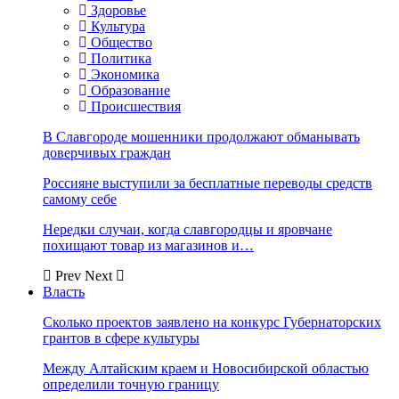
Здоровье
Культура
Общество
Политика
Экономика
Образование
Происшествия
В Славгороде мошенники продолжают обманывать
доверчивых граждан
Россияне выступили за бесплатные переводы средств
самому себе
Нередки случаи, когда славгородцы и яровчане
похищают товар из магазинов и…
Prev
Next
Власть
Сколько проектов заявлено на конкурс Губернаторских
грантов в сфере культуры
Между Алтайским краем и Новосибирской областью
определили точную границу