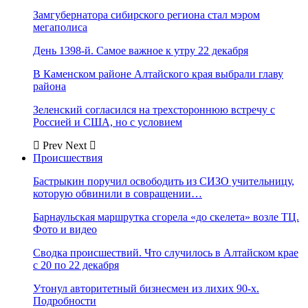
Замгубернатора сибирского региона стал мэром
мегаполиса
День 1398-й. Самое важное к утру 22 декабря
В Каменском районе Алтайского края выбрали главу
района
Зеленский согласился на трехстороннюю встречу с
Россией и США, но с условием
Prev
Next
Происшествия
Бастрыкин поручил освободить из СИЗО учительницу,
которую обвинили в совращении…
Барнаульская маршрутка сгорела «до скелета» возле ТЦ.
Фото и видео
Сводка происшествий. Что случилось в Алтайском крае
с 20 по 22 декабря
Утонул авторитетный бизнесмен из лихих 90-х.
Подробности