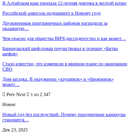
В Алтайском крае пропала 12-летняя девочка в желтой кепке
Российский алкоголь подешевеет к Новому году
Дружинников приграничных районов наградили за
оказанную…
Чем опасно для общества ВИЧ-диссидентство и как может…
Барнаульский шеф-повар поучаствовал в телешоу «Битва
шефов»
Стало известно, что изменили в мирном плане по окончанию
СВО
Дом-загадка. В окружении «хрущевок» и «брежневок»
может…
Prev
Next
1 из 2 347
Новое:
Новый год без последствий. Почему праздничные каникулы
становятся…
Дек 23, 2025