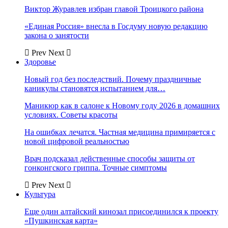
Виктор Журавлев избран главой Троицкого района
«Единая Россия» внесла в Госдуму новую редакцию
закона о занятости
Prev
Next
Здоровье
Новый год без последствий. Почему праздничные
каникулы становятся испытанием для…
Маникюр как в салоне к Новому году 2026 в домашних
условиях. Советы красоты
На ошибках лечатся. Частная медицина примиряется с
новой цифровой реальностью
Врач подсказал действенные способы защиты от
гонконгского гриппа. Точные симптомы
Prev
Next
Культура
Еще один алтайский кинозал присоединился к проекту
«Пушкинская карта»