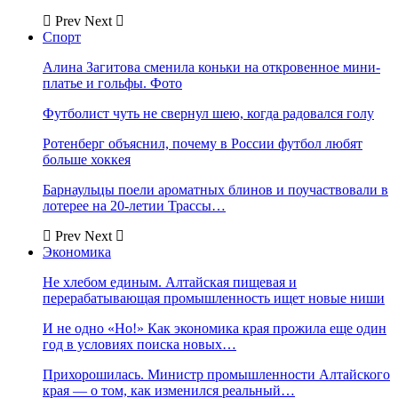
Prev
Next
Спорт
Алина Загитова сменила коньки на откровенное мини-
платье и гольфы. Фото
Футболист чуть не свернул шею, когда радовался голу
Ротенберг объяснил, почему в России футбол любят
больше хоккея
Барнаульцы поели ароматных блинов и поучаствовали в
лотерее на 20-летии Трассы…
Prev
Next
Экономика
Не хлебом единым. Алтайская пищевая и
перерабатывающая промышленность ищет новые ниши
И не одно «Но!» Как экономика края прожила еще один
год в условиях поиска новых…
Прихорошилась. Министр промышленности Алтайского
края — о том, как изменился реальный…