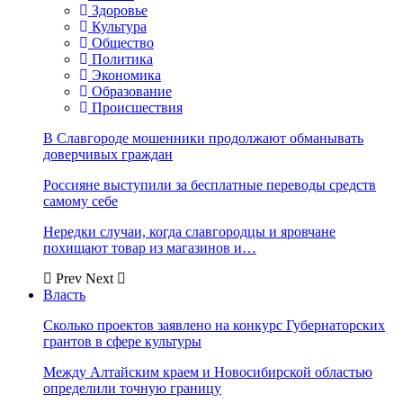
Здоровье
Культура
Общество
Политика
Экономика
Образование
Происшествия
В Славгороде мошенники продолжают обманывать
доверчивых граждан
Россияне выступили за бесплатные переводы средств
самому себе
Нередки случаи, когда славгородцы и яровчане
похищают товар из магазинов и…
Prev
Next
Власть
Сколько проектов заявлено на конкурс Губернаторских
грантов в сфере культуры
Между Алтайским краем и Новосибирской областью
определили точную границу