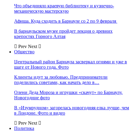
Что объединяло краевую библиотеку и кузнечно-
механическую мастерскую
Афиша. Куда сходить в Барнауле со 2 по 9 февраля
В барнаульском музее пройдет лекция о древних
крепостях Горного Алтая
Prev
Next
Общество
Центральный район Барнаула засверкал огнями и уже в
шаге от Нового года. Фото
Клиенты идут за любовью. Предприниматели
поделились советами, как начать дело в…
Олени Деда Мороза и игрушки «скачут» по Барнаулу.
Новогодние фото
В «Изумрудном» загорелась новогодняя елка лучше, чем
в Лондоне. Фото и видео
Prev
Next
Политика