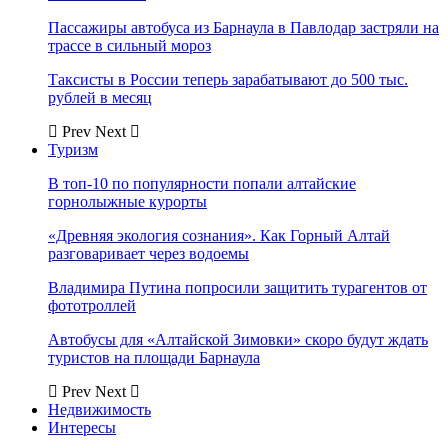
Пассажиры автобуса из Барнаула в Павлодар застряли на
трассе в сильный мороз
Таксисты в России теперь зарабатывают до 500 тыс.
рублей в месяц
Prev
Next
Туризм
В топ-10 по популярности попали алтайские
горнолыжные курорты
«Древняя экология сознания». Как Горный Алтай
разговаривает через водоемы
Владимира Путина попросили защитить турагентов от
фототроллей
Автобусы для «Алтайской Зимовки» скоро будут ждать
туристов на площади Барнаула
Prev
Next
Недвижимость
Интересы