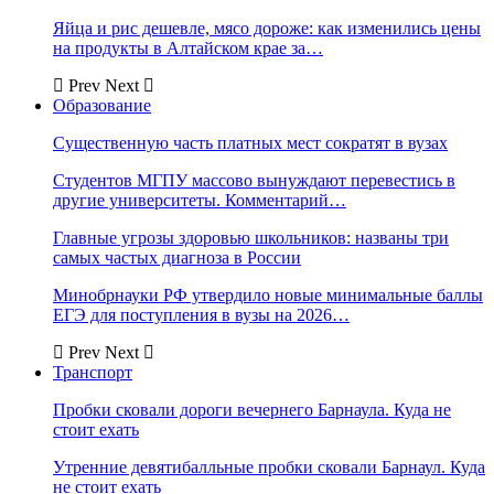
Яйца и рис дешевле, мясо дороже: как изменились цены
на продукты в Алтайском крае за…
Prev
Next
Образование
Существенную часть платных мест сократят в вузах
Студентов МГПУ массово вынуждают перевестись в
другие университеты. Комментарий…
Главные угрозы здоровью школьников: названы три
самых частых диагноза в России
Минобрнауки РФ утвердило новые минимальные баллы
ЕГЭ для поступления в вузы на 2026…
Prev
Next
Транспорт
Пробки сковали дороги вечернего Барнаула. Куда не
стоит ехать
Утренние девятибалльные пробки сковали Барнаул. Куда
не стоит ехать