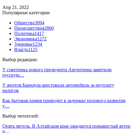
Апр 21, 2022
Популярные категории
Общество
3094
Происшествия
2860
Политика
1417
Экономика
1272
Здоровье
1234
Власть
1125
Выбор редакции:
У советника нового президента Аргентины заметили
русскую…
У жителя Барнаула арестовали автомобиль за неуплату
налогов
Как бытовая химия приводит к задержке полового развития
у…
Выбор читателей:
Опять метель. В Алтайском крае ожидается порывистый ветер
и…