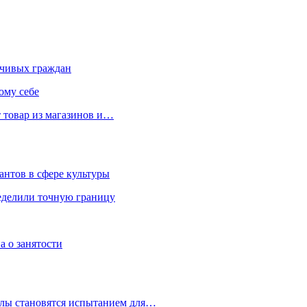
чивых граждан
ому себе
 товар из магазинов и…
антов в сфере культуры
еделили точную границу
а о занятости
улы становятся испытанием для…