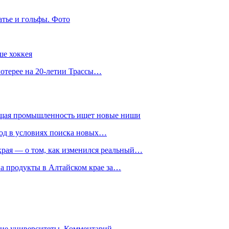
атье и гольфы. Фото
ше хоккея
лотерее на 20-летии Трассы…
ющая промышленность ищет новые ниши
год в условиях поиска новых…
рая — о том, как изменился реальный…
на продукты в Алтайском крае за…
гие университеты. Комментарий…