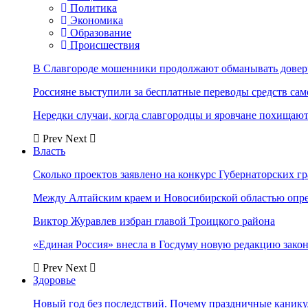
Политика
Экономика
Образование
Происшествия
В Славгороде мошенники продолжают обманывать довер
Россияне выступили за бесплатные переводы средств сам
Нередки случаи, когда славгородцы и яровчане похищают
Prev
Next
Власть
Сколько проектов заявлено на конкурс Губернаторских гр
Между Алтайским краем и Новосибирской областью опр
Виктор Журавлев избран главой Троицкого района
«Единая Россия» внесла в Госдуму новую редакцию закон
Prev
Next
Здоровье
Новый год без последствий. Почему праздничные каник