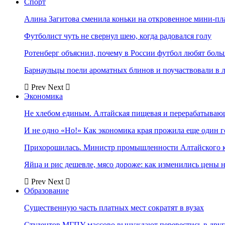
Спорт
Алина Загитова сменила коньки на откровенное мини-пл
Футболист чуть не свернул шею, когда радовался голу
Ротенберг объяснил, почему в России футбол любят боль
Барнаульцы поели ароматных блинов и поучаствовали в 
Prev
Next
Экономика
Не хлебом единым. Алтайская пищевая и перерабатыва
И не одно «Но!» Как экономика края прожила еще один 
Прихорошилась. Министр промышленности Алтайского к
Яйца и рис дешевле, мясо дороже: как изменились цены 
Prev
Next
Образование
Существенную часть платных мест сократят в вузах
Студентов МГПУ массово вынуждают перевестись в дру