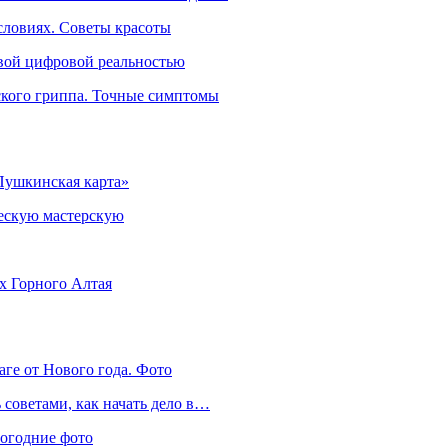
словиях. Советы красоты
овой цифровой реальностью
ского гриппа. Точные симптомы
Пушкинская карта»
ческую мастерскую
ях Горного Алтая
аге от Нового года. Фото
советами, как начать дело в…
вогодние фото