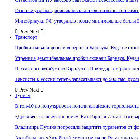
Главные угрозы здоровью школьников: названы три самых
Минобрнауки РФ утвердило новые минимальные баллы Е
Prev
Next
Транспорт
Пробки сковали дороги вечернего Барнаула. Куда не стоит
Утренние девятибалльные пробки сковали Барнаул. Куда н
Пассажиры автобуса из Барнаула в Павлодар застряли на 
Таксисты в России теперь зарабатывают до 500 тыс. рубл
Prev
Next
Туризм
В топ-10 по популярности попали алтайские горнолыжн
«Древняя экология сознания». Как Горный Алтай разгова
Владимира Путина попросили защитить турагентов от ф
Автобусы для «Алтайской Зимовки» скоро будут ждать ту