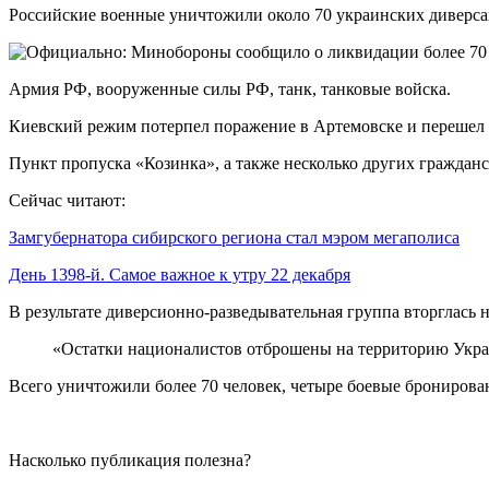
Российские военные уничтожили около 70 украинских диверса
Армия РФ, вооруженные силы РФ, танк, танковые войска.
Киевский режим потерпел поражение в Артемовске и перешел 
Пункт пропуска «Козинка», а также несколько других граждан
Сейчас читают:
Замгубернатора сибирского региона стал мэром мегаполиса
День 1398-й. Самое важное к утру 22 декабря
В результате диверсионно-разведывательная группа вторглась
«Остатки националистов отброшены на территорию Украи
Всего уничтожили более 70 человек, четыре боевые брониров
Насколько публикация полезна?