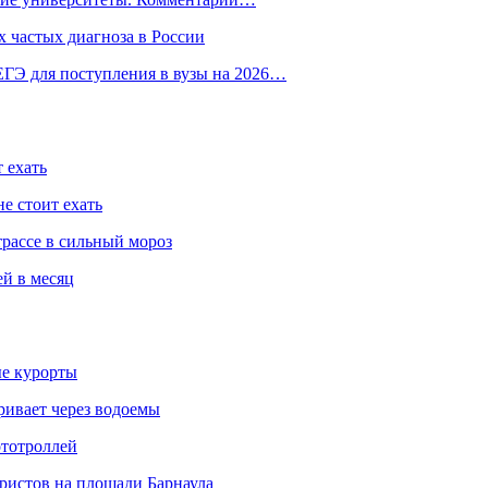
 частых диагноза в России
ГЭ для поступления в вузы на 2026…
 ехать
е стоит ехать
трассе в сильный мороз
ей в месяц
ые курорты
ривает через водоемы
ототроллей
ристов на площади Барнаула