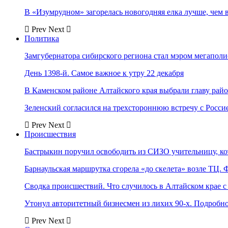
В «Изумрудном» загорелась новогодняя елка лучше, чем 
Prev
Next
Политика
Замгубернатора сибирского региона стал мэром мегаполи
День 1398-й. Самое важное к утру 22 декабря
В Каменском районе Алтайского края выбрали главу рай
Зеленский согласился на трехстороннюю встречу с Росси
Prev
Next
Происшествия
Бастрыкин поручил освободить из СИЗО учительницу, 
Барнаульская маршрутка сгорела «до скелета» возле ТЦ. 
Сводка происшествий. Что случилось в Алтайском крае с 
Утонул авторитетный бизнесмен из лихих 90-х. Подробн
Prev
Next