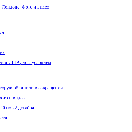
в Лондоне. Фото и видео
са
она
ей и США, но с условием
которую обвинили в совращении…
Фото и видео
20 по 22 декабря
ости