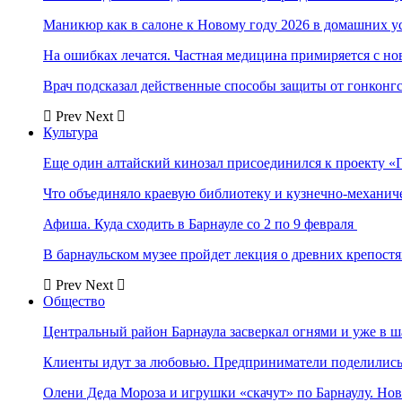
Маникюр как в салоне к Новому году 2026 в домашних у
На ошибках лечатся. Частная медицина примиряется с н
Врач подсказал действенные способы защиты от гонконг
Prev
Next
Культура
Еще один алтайский кинозал присоединился к проекту «
Что объединяло краевую библиотеку и кузнечно-механи
Афиша. Куда сходить в Барнауле со 2 по 9 февраля
В барнаульском музее пройдет лекция о древних крепост
Prev
Next
Общество
Центральный район Барнаула засверкал огнями и уже в ш
Клиенты идут за любовью. Предприниматели поделились 
Олени Деда Мороза и игрушки «скачут» по Барнаулу. Но