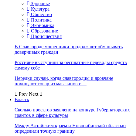
Здоровье
Культура
Общество
Политика
Экономика
Образование
Происшествия
В Славгороде мошенники продолжают обманывать
доверчивых граждан
Россияне выступили за бесплатные переводы средств
самому себе
Нередки случаи, когда славгородцы и яровчане
похищают товар из магазинов и…
Prev
Next
Власть
Сколько проектов заявлено на конкурс Губернаторских
грантов в сфере культуры
Между Алтайским краем и Новосибирской областью
определили точную границу