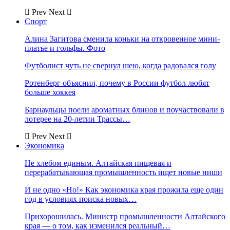
Prev
Next
Спорт
Алина Загитова сменила коньки на откровенное мини-
платье и гольфы. Фото
Футболист чуть не свернул шею, когда радовался голу
Ротенберг объяснил, почему в России футбол любят
больше хоккея
Барнаульцы поели ароматных блинов и поучаствовали в
лотерее на 20-летии Трассы…
Prev
Next
Экономика
Не хлебом единым. Алтайская пищевая и
перерабатывающая промышленность ищет новые ниши
И не одно «Но!» Как экономика края прожила еще один
год в условиях поиска новых…
Прихорошилась. Министр промышленности Алтайского
края — о том, как изменился реальный…