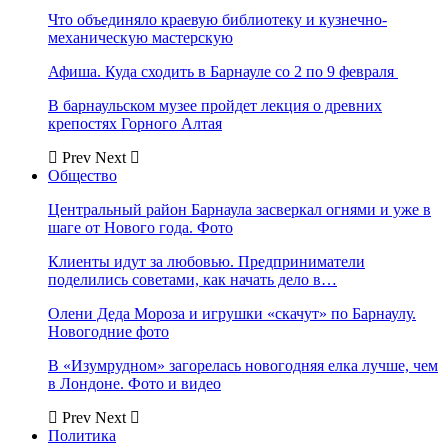
Что объединяло краевую библиотеку и кузнечно-
механическую мастерскую
Афиша. Куда сходить в Барнауле со 2 по 9 февраля
В барнаульском музее пройдет лекция о древних
крепостях Горного Алтая
Prev
Next
Общество
Центральный район Барнаула засверкал огнями и уже в
шаге от Нового года. Фото
Клиенты идут за любовью. Предприниматели
поделились советами, как начать дело в…
Олени Деда Мороза и игрушки «скачут» по Барнаулу.
Новогодние фото
В «Изумрудном» загорелась новогодняя елка лучше, чем
в Лондоне. Фото и видео
Prev
Next
Политика