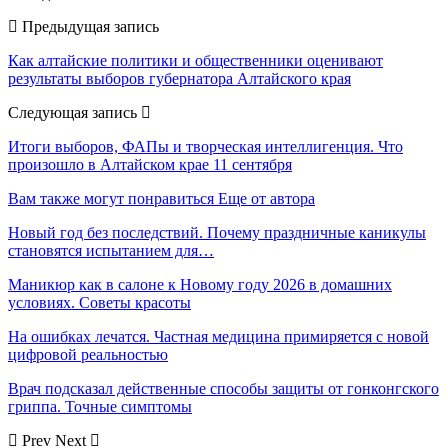
Предыдущая запись
Как алтайские политики и общественники оценивают
результаты выборов губернатора Алтайского края
Следующая запись
Итоги выборов, ФАПы и творческая интеллигенция. Что
произошло в Алтайском крае 11 сентября
Вам также могут понравиться
Еще от автора
Новый год без последствий. Почему праздничные каникулы
становятся испытанием для…
Маникюр как в салоне к Новому году 2026 в домашних
условиях. Советы красоты
На ошибках лечатся. Частная медицина примиряется с новой
цифровой реальностью
Врач подсказал действенные способы защиты от гонконгского
гриппа. Точные симптомы
Prev
Next