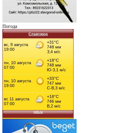
Погода
Славгород