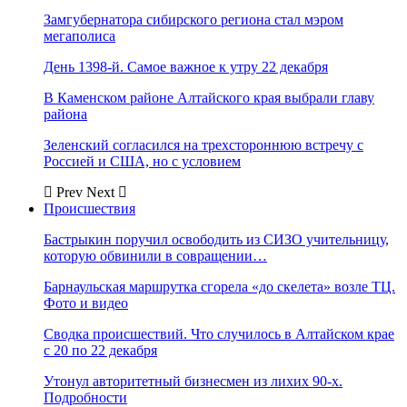
Замгубернатора сибирского региона стал мэром
мегаполиса
День 1398-й. Самое важное к утру 22 декабря
В Каменском районе Алтайского края выбрали главу
района
Зеленский согласился на трехстороннюю встречу с
Россией и США, но с условием
Prev
Next
Происшествия
Бастрыкин поручил освободить из СИЗО учительницу,
которую обвинили в совращении…
Барнаульская маршрутка сгорела «до скелета» возле ТЦ.
Фото и видео
Сводка происшествий. Что случилось в Алтайском крае
с 20 по 22 декабря
Утонул авторитетный бизнесмен из лихих 90-х.
Подробности