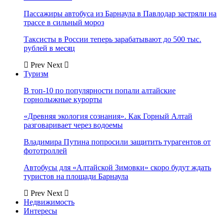
Пассажиры автобуса из Барнаула в Павлодар застряли на
трассе в сильный мороз
Таксисты в России теперь зарабатывают до 500 тыс.
рублей в месяц
Prev
Next
Туризм
В топ-10 по популярности попали алтайские
горнолыжные курорты
«Древняя экология сознания». Как Горный Алтай
разговаривает через водоемы
Владимира Путина попросили защитить турагентов от
фототроллей
Автобусы для «Алтайской Зимовки» скоро будут ждать
туристов на площади Барнаула
Prev
Next
Недвижимость
Интересы