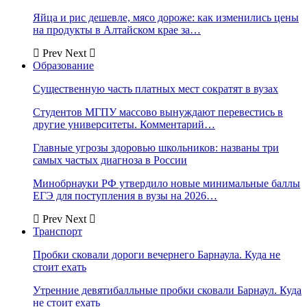
Яйца и рис дешевле, мясо дороже: как изменились цены
на продукты в Алтайском крае за…
Prev
Next
Образование
Существенную часть платных мест сократят в вузах
Студентов МГПУ массово вынуждают перевестись в
другие университеты. Комментарий…
Главные угрозы здоровью школьников: названы три
самых частых диагноза в России
Минобрнауки РФ утвердило новые минимальные баллы
ЕГЭ для поступления в вузы на 2026…
Prev
Next
Транспорт
Пробки сковали дороги вечернего Барнаула. Куда не
стоит ехать
Утренние девятибалльные пробки сковали Барнаул. Куда
не стоит ехать