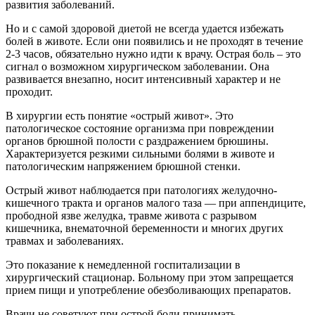
развития заболеваний.
Но и с самой здоровой диетой не всегда удается избежать
болей в животе. Если они появились и не проходят в течение
2-3 часов, обязательно нужно идти к врачу. Острая боль – это
сигнал о возможном хирургическом заболевании. Она
развивается внезапно, носит интенсивный характер и не
проходит.
В хирургии есть понятие «острый живот». Это
патологическое состояние организма при повреждении
органов брюшной полости с раздражением брюшины.
Характеризуется резкими сильными болями в животе и
патологическим напряжением брюшной стенки.
Острый живот наблюдается при патологиях желудочно-
кишечного тракта и органов малого таза — при аппендиците,
прободной язве желудка, травме живота с разрывом
кишечника, внематочной беременности и многих других
травмах и заболеваниях.
Это показание к немедленной госпитализации в
хирургический стационар. Больному при этом запрещается
прием пищи и употребление обезболивающих препаратов.
Врачи не советуют при острой боли принимать