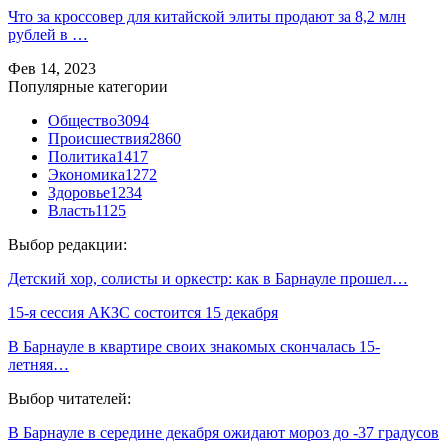
Что за кроссовер для китайской элиты продают за 8,2 млн
рублей в …
Фев 14, 2023
Популярные категории
Общество
3094
Происшествия
2860
Политика
1417
Экономика
1272
Здоровье
1234
Власть
1125
Выбор редакции:
Детский хор, солисты и оркестр: как в Барнауле прошел…
15-я сессия АКЗС состоится 15 декабря
В Барнауле в квартире своих знакомых скончалась 15-
летняя…
Выбор читателей:
В Барнауле в середине декабря ожидают мороз до -37 градусов