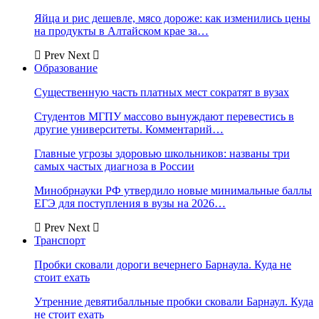
Яйца и рис дешевле, мясо дороже: как изменились цены
на продукты в Алтайском крае за…
Prev
Next
Образование
Существенную часть платных мест сократят в вузах
Студентов МГПУ массово вынуждают перевестись в
другие университеты. Комментарий…
Главные угрозы здоровью школьников: названы три
самых частых диагноза в России
Минобрнауки РФ утвердило новые минимальные баллы
ЕГЭ для поступления в вузы на 2026…
Prev
Next
Транспорт
Пробки сковали дороги вечернего Барнаула. Куда не
стоит ехать
Утренние девятибалльные пробки сковали Барнаул. Куда
не стоит ехать