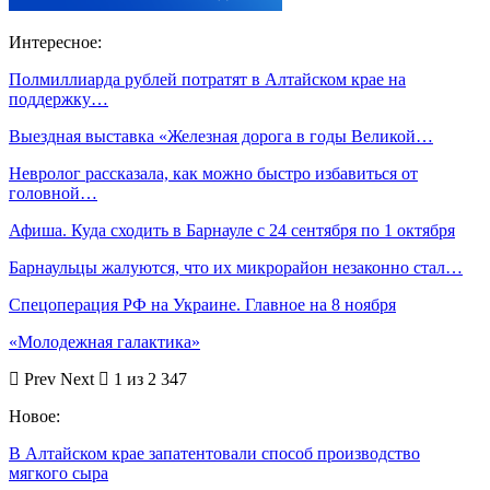
Интересное:
Полмиллиарда рублей потратят в Алтайском крае на
поддержку…
Выездная выставка «Железная дорога в годы Великой…
Невролог рассказала, как можно быстро избавиться от
головной…
Афиша. Куда сходить в Барнауле с 24 сентября по 1 октября
Барнаульцы жалуются, что их микрорайон незаконно стал…
Спецоперация РФ на Украине. Главное на 8 ноября
«Молодежная галактика»
Prev
Next
1 из 2 347
Новое:
В Алтайском крае запатентовали способ производство
мягкого сыра