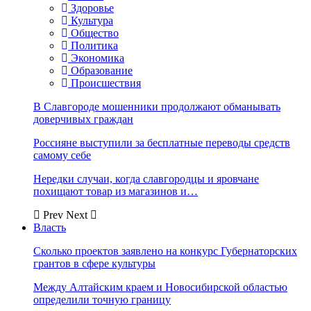
Здоровье
Культура
Общество
Политика
Экономика
Образование
Происшествия
В Славгороде мошенники продолжают обманывать
доверчивых граждан
Россияне выступили за бесплатные переводы средств
самому себе
Нередки случаи, когда славгородцы и яровчане
похищают товар из магазинов и…
Prev
Next
Власть
Сколько проектов заявлено на конкурс Губернаторских
грантов в сфере культуры
Между Алтайским краем и Новосибирской областью
определили точную границу