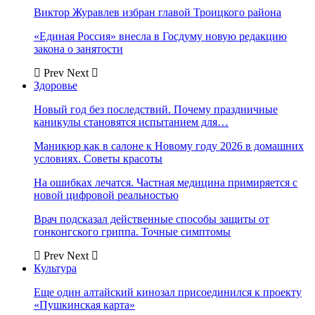
Виктор Журавлев избран главой Троицкого района
«Единая Россия» внесла в Госдуму новую редакцию
закона о занятости
Prev
Next
Здоровье
Новый год без последствий. Почему праздничные
каникулы становятся испытанием для…
Маникюр как в салоне к Новому году 2026 в домашних
условиях. Советы красоты
На ошибках лечатся. Частная медицина примиряется с
новой цифровой реальностью
Врач подсказал действенные способы защиты от
гонконгского гриппа. Точные симптомы
Prev
Next
Культура
Еще один алтайский кинозал присоединился к проекту
«Пушкинская карта»