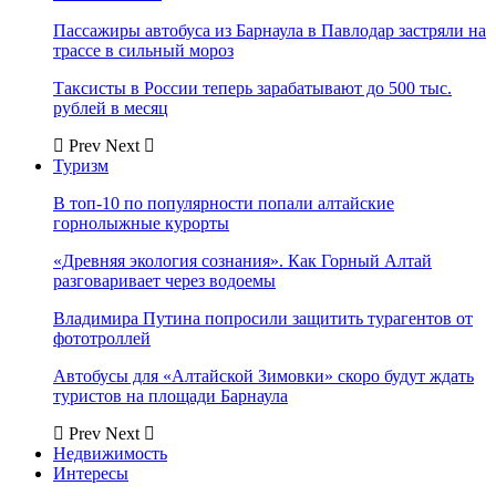
Пассажиры автобуса из Барнаула в Павлодар застряли на
трассе в сильный мороз
Таксисты в России теперь зарабатывают до 500 тыс.
рублей в месяц
Prev
Next
Туризм
В топ-10 по популярности попали алтайские
горнолыжные курорты
«Древняя экология сознания». Как Горный Алтай
разговаривает через водоемы
Владимира Путина попросили защитить турагентов от
фототроллей
Автобусы для «Алтайской Зимовки» скоро будут ждать
туристов на площади Барнаула
Prev
Next
Недвижимость
Интересы