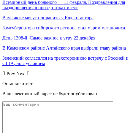
Всемирный день больного — 11 февраля. Поздравления для
выздоровления в прозе, стихах и смс
Вам также могут понравиться
Еще от автора
Замгубернатора сибирского региона стал мэром мегаполиса
День 1398-й. Самое важное к утру 22 декабря
В Каменском районе Алтайского края выбрали главу района
Зеленский согласился на трехстороннюю встречу с Россией и
США, но с условием
Prev
Next
Оставьте ответ
Ваш электронный адрес не будет опубликован.