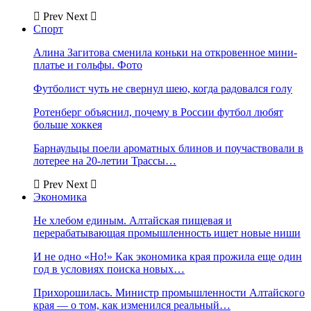
Prev
Next
Спорт
Алина Загитова сменила коньки на откровенное мини-
платье и гольфы. Фото
Футболист чуть не свернул шею, когда радовался голу
Ротенберг объяснил, почему в России футбол любят
больше хоккея
Барнаульцы поели ароматных блинов и поучаствовали в
лотерее на 20-летии Трассы…
Prev
Next
Экономика
Не хлебом единым. Алтайская пищевая и
перерабатывающая промышленность ищет новые ниши
И не одно «Но!» Как экономика края прожила еще один
год в условиях поиска новых…
Прихорошилась. Министр промышленности Алтайского
края — о том, как изменился реальный…