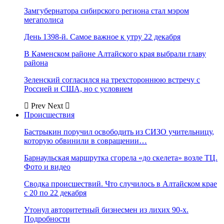
Замгубернатора сибирского региона стал мэром
мегаполиса
День 1398-й. Самое важное к утру 22 декабря
В Каменском районе Алтайского края выбрали главу
района
Зеленский согласился на трехстороннюю встречу с
Россией и США, но с условием
Prev
Next
Происшествия
Бастрыкин поручил освободить из СИЗО учительницу,
которую обвинили в совращении…
Барнаульская маршрутка сгорела «до скелета» возле ТЦ.
Фото и видео
Сводка происшествий. Что случилось в Алтайском крае
с 20 по 22 декабря
Утонул авторитетный бизнесмен из лихих 90-х.
Подробности