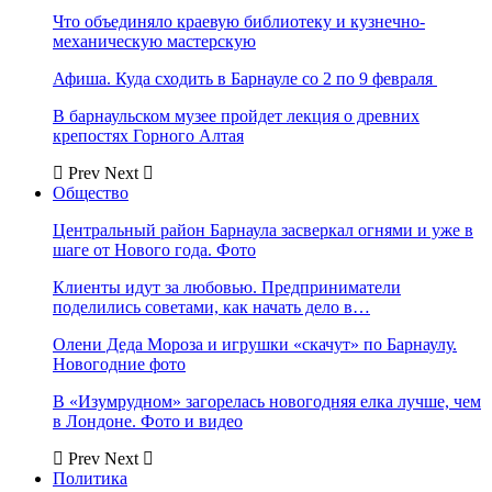
Что объединяло краевую библиотеку и кузнечно-
механическую мастерскую
Афиша. Куда сходить в Барнауле со 2 по 9 февраля
В барнаульском музее пройдет лекция о древних
крепостях Горного Алтая
Prev
Next
Общество
Центральный район Барнаула засверкал огнями и уже в
шаге от Нового года. Фото
Клиенты идут за любовью. Предприниматели
поделились советами, как начать дело в…
Олени Деда Мороза и игрушки «скачут» по Барнаулу.
Новогодние фото
В «Изумрудном» загорелась новогодняя елка лучше, чем
в Лондоне. Фото и видео
Prev
Next
Политика