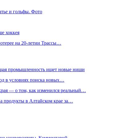
атье и гольфы. Фото
ше хоккея
лотерее на 20-летии Трассы…
ющая промышленность ищет новые ниши
год в условиях поиска новых…
рая — о том, как изменился реальный…
на продукты в Алтайском крае за…
гие университеты. Комментарий…