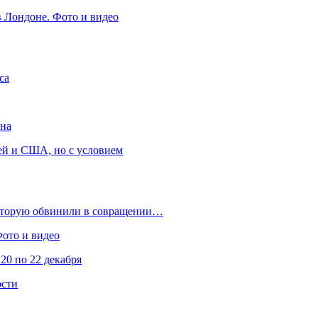
в Лондоне. Фото и видео
са
она
ей и США, но с условием
которую обвинили в совращении…
Фото и видео
20 по 22 декабря
ости