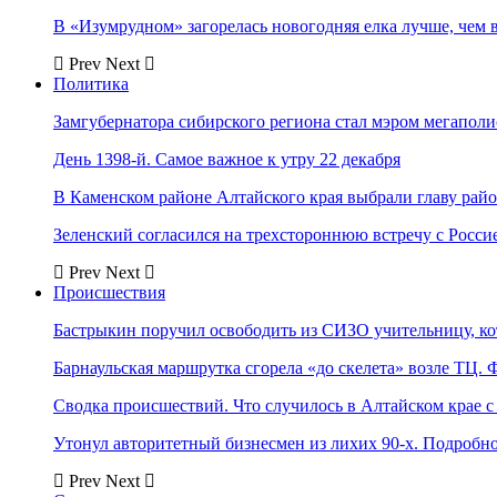
В «Изумрудном» загорелась новогодняя елка лучше, чем 
Prev
Next
Политика
Замгубернатора сибирского региона стал мэром мегаполи
День 1398-й. Самое важное к утру 22 декабря
В Каменском районе Алтайского края выбрали главу рай
Зеленский согласился на трехстороннюю встречу с Росси
Prev
Next
Происшествия
Бастрыкин поручил освободить из СИЗО учительницу, 
Барнаульская маршрутка сгорела «до скелета» возле ТЦ. 
Сводка происшествий. Что случилось в Алтайском крае с 
Утонул авторитетный бизнесмен из лихих 90-х. Подробн
Prev
Next