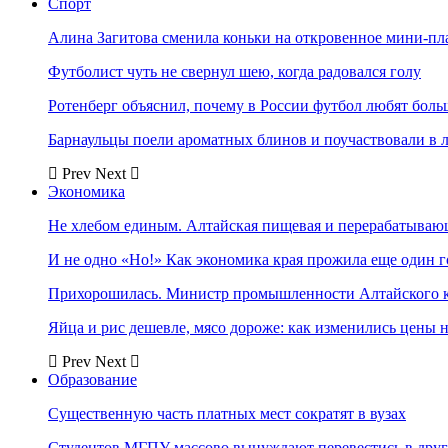
Спорт
Алина Загитова сменила коньки на откровенное мини-пл
Футболист чуть не свернул шею, когда радовался голу
Ротенберг объяснил, почему в России футбол любят боль
Барнаульцы поели ароматных блинов и поучаствовали в 
Prev
Next
Экономика
Не хлебом единым. Алтайская пищевая и перерабатыва
И не одно «Но!» Как экономика края прожила еще один 
Прихорошилась. Министр промышленности Алтайского к
Яйца и рис дешевле, мясо дороже: как изменились цены 
Prev
Next
Образование
Существенную часть платных мест сократят в вузах
Студентов МГПУ массово вынуждают перевестись в дру