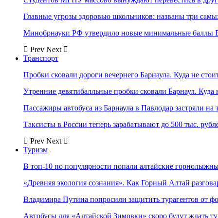
Главные угрозы здоровью школьников: названы три самых
Минобрнауки РФ утвердило новые минимальные баллы Е
Prev
Next
Транспорт
Пробки сковали дороги вечернего Барнаула. Куда не стоит
Утренние девятибалльные пробки сковали Барнаул. Куда н
Пассажиры автобуса из Барнаула в Павлодар застряли на 
Таксисты в России теперь зарабатывают до 500 тыс. рубл
Prev
Next
Туризм
В топ-10 по популярности попали алтайские горнолыжн
«Древняя экология сознания». Как Горный Алтай разгова
Владимира Путина попросили защитить турагентов от ф
Автобусы для «Алтайской Зимовки» скоро будут ждать ту