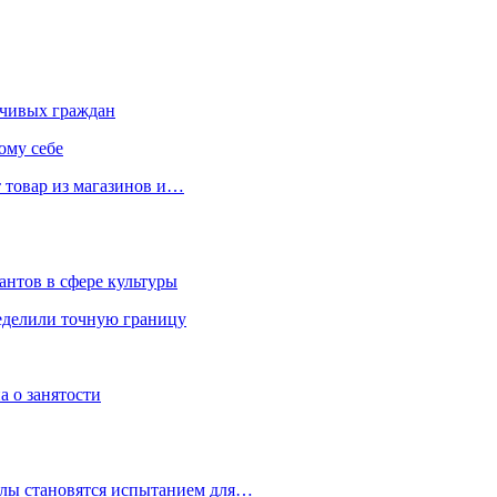
чивых граждан
ому себе
 товар из магазинов и…
антов в сфере культуры
еделили точную границу
а о занятости
улы становятся испытанием для…