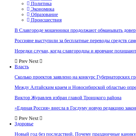
Политика
Экономика
Образование
Происшествия
В Славгороде мошенники продолжают обманывать довер
Россияне выступили за бесплатные переводы средств сам
Нередки случаи, когда славгородцы и яровчане похищают
Prev
Next
Власть
Сколько проектов заявлено на конкурс Губернаторских гр
Между Алтайским краем и Новосибирской областью опр
Виктор Журавлев избран главой Троицкого района
«Единая Россия» внесла в Госдуму новую редакцию закон
Prev
Next
Здоровье
Новый год без последствий. Почему праздничные каник