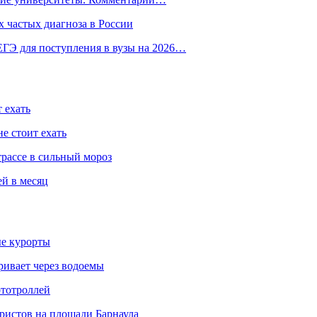
 частых диагноза в России
ГЭ для поступления в вузы на 2026…
 ехать
е стоит ехать
трассе в сильный мороз
ей в месяц
ые курорты
ривает через водоемы
ототроллей
ристов на площади Барнаула