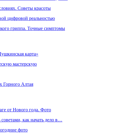
словиях. Советы красоты
овой цифровой реальностью
ского гриппа. Точные симптомы
Пушкинская карта»
ческую мастерскую
ях Горного Алтая
аге от Нового года. Фото
советами, как начать дело в…
вогодние фото