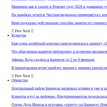
Маникюр как в салоне к Новому году 2026 в домашних у
На ошибках лечатся. Частная медицина примиряется с н
Врач подсказал действенные способы защиты от гонконг
Prev
Next
Культура
Еще один алтайский кинозал присоединился к проекту «
Что объединяло краевую библиотеку и кузнечно-механи
Афиша. Куда сходить в Барнауле со 2 по 9 февраля
В барнаульском музее пройдет лекция о древних крепост
Prev
Next
Общество
Центральный район Барнаула засверкал огнями и уже в ш
Клиенты идут за любовью. Предприниматели поделились 
Олени Деда Мороза и игрушки «скачут» по Барнаулу. Но