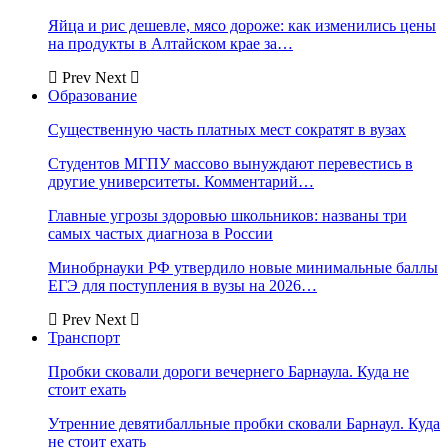
Яйца и рис дешевле, мясо дороже: как изменились цены
на продукты в Алтайском крае за…
Prev
Next
Образование
Существенную часть платных мест сократят в вузах
Студентов МГПУ массово вынуждают перевестись в
другие университеты. Комментарий…
Главные угрозы здоровью школьников: названы три
самых частых диагноза в России
Минобрнауки РФ утвердило новые минимальные баллы
ЕГЭ для поступления в вузы на 2026…
Prev
Next
Транспорт
Пробки сковали дороги вечернего Барнаула. Куда не
стоит ехать
Утренние девятибалльные пробки сковали Барнаул. Куда
не стоит ехать