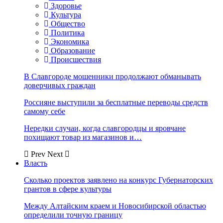
Здоровье
Культура
Общество
Политика
Экономика
Образование
Происшествия
В Славгороде мошенники продолжают обманывать
доверчивых граждан
Россияне выступили за бесплатные переводы средств
самому себе
Нередки случаи, когда славгородцы и яровчане
похищают товар из магазинов и…
Prev
Next
Власть
Сколько проектов заявлено на конкурс Губернаторских
грантов в сфере культуры
Между Алтайским краем и Новосибирской областью
определили точную границу