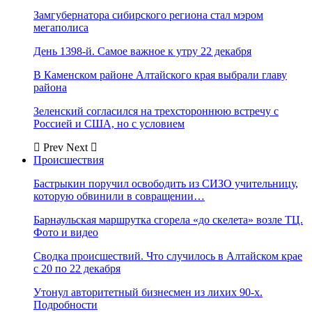
Замгубернатора сибирского региона стал мэром
мегаполиса
День 1398-й. Самое важное к утру 22 декабря
В Каменском районе Алтайского края выбрали главу
района
Зеленский согласился на трехстороннюю встречу с
Россией и США, но с условием
Prev
Next
Происшествия
Бастрыкин поручил освободить из СИЗО учительницу,
которую обвинили в совращении…
Барнаульская маршрутка сгорела «до скелета» возле ТЦ.
Фото и видео
Сводка происшествий. Что случилось в Алтайском крае
с 20 по 22 декабря
Утонул авторитетный бизнесмен из лихих 90-х.
Подробности