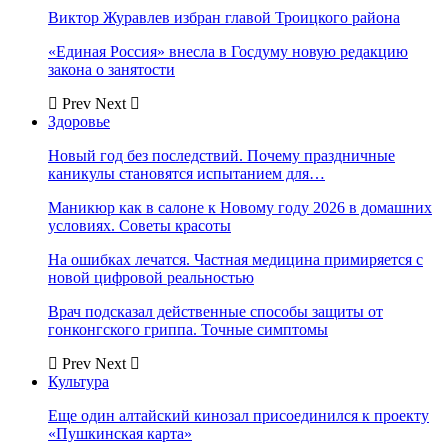
Виктор Журавлев избран главой Троицкого района
«Единая Россия» внесла в Госдуму новую редакцию
закона о занятости
Prev
Next
Здоровье
Новый год без последствий. Почему праздничные
каникулы становятся испытанием для…
Маникюр как в салоне к Новому году 2026 в домашних
условиях. Советы красоты
На ошибках лечатся. Частная медицина примиряется с
новой цифровой реальностью
Врач подсказал действенные способы защиты от
гонконгского гриппа. Точные симптомы
Prev
Next
Культура
Еще один алтайский кинозал присоединился к проекту
«Пушкинская карта»