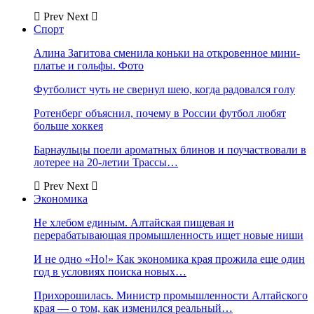
Prev
Next
Спорт
Алина Загитова сменила коньки на откровенное мини-
платье и гольфы. Фото
Футболист чуть не свернул шею, когда радовался голу
Ротенберг объяснил, почему в России футбол любят
больше хоккея
Барнаульцы поели ароматных блинов и поучаствовали в
лотерее на 20-летии Трассы…
Prev
Next
Экономика
Не хлебом единым. Алтайская пищевая и
перерабатывающая промышленность ищет новые ниши
И не одно «Но!» Как экономика края прожила еще один
год в условиях поиска новых…
Прихорошилась. Министр промышленности Алтайского
края — о том, как изменился реальный…