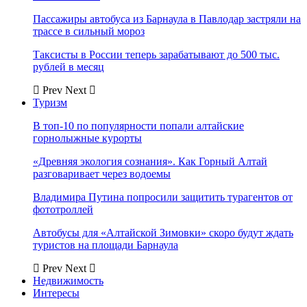
Пассажиры автобуса из Барнаула в Павлодар застряли на
трассе в сильный мороз
Таксисты в России теперь зарабатывают до 500 тыс.
рублей в месяц
Prev
Next
Туризм
В топ-10 по популярности попали алтайские
горнолыжные курорты
«Древняя экология сознания». Как Горный Алтай
разговаривает через водоемы
Владимира Путина попросили защитить турагентов от
фототроллей
Автобусы для «Алтайской Зимовки» скоро будут ждать
туристов на площади Барнаула
Prev
Next
Недвижимость
Интересы