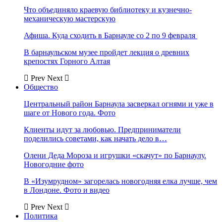
Что объединяло краевую библиотеку и кузнечно-
механическую мастерскую
Афиша. Куда сходить в Барнауле со 2 по 9 февраля
В барнаульском музее пройдет лекция о древних
крепостях Горного Алтая
Prev
Next
Общество
Центральный район Барнаула засверкал огнями и уже в
шаге от Нового года. Фото
Клиенты идут за любовью. Предприниматели
поделились советами, как начать дело в…
Олени Деда Мороза и игрушки «скачут» по Барнаулу.
Новогодние фото
В «Изумрудном» загорелась новогодняя елка лучше, чем
в Лондоне. Фото и видео
Prev
Next
Политика