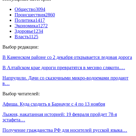
Общество
3094
Происшествия
2860
Политика
1417
Экономика
1272
Здоровье
1234
Власть
1125
Выбор редакции:
В Каменском районе со 2 декабря открывается ледовая дорога
В Алтайском крае дороги превратятся в месиво слякоти.…
Напрудили. Дачи со сказочными микро-водоемами продают
в…
Выбор читателей:
Афиша. Куда сходить в Барнауле с 4 по 13 ноября
Лыжня, накатанная историей: 19 февраля пройдет 78-я
эстафета…
Получение гражданства РФ для носителей русской языка…