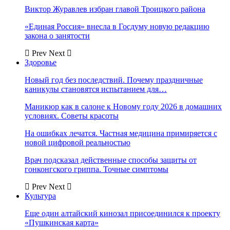
Виктор Журавлев избран главой Троицкого района
«Единая Россия» внесла в Госдуму новую редакцию
закона о занятости
Prev
Next
Здоровье
Новый год без последствий. Почему праздничные
каникулы становятся испытанием для…
Маникюр как в салоне к Новому году 2026 в домашних
условиях. Советы красоты
На ошибках лечатся. Частная медицина примиряется с
новой цифровой реальностью
Врач подсказал действенные способы защиты от
гонконгского гриппа. Точные симптомы
Prev
Next
Культура
Еще один алтайский кинозал присоединился к проекту
«Пушкинская карта»