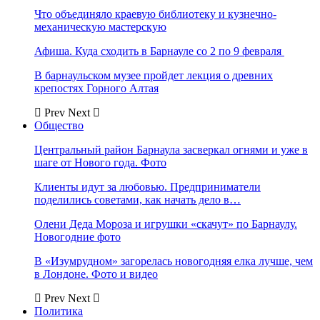
Что объединяло краевую библиотеку и кузнечно-
механическую мастерскую
Афиша. Куда сходить в Барнауле со 2 по 9 февраля
В барнаульском музее пройдет лекция о древних
крепостях Горного Алтая
Prev
Next
Общество
Центральный район Барнаула засверкал огнями и уже в
шаге от Нового года. Фото
Клиенты идут за любовью. Предприниматели
поделились советами, как начать дело в…
Олени Деда Мороза и игрушки «скачут» по Барнаулу.
Новогодние фото
В «Изумрудном» загорелась новогодняя елка лучше, чем
в Лондоне. Фото и видео
Prev
Next
Политика