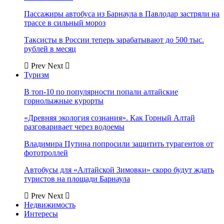
Пассажиры автобуса из Барнаула в Павлодар застряли на
трассе в сильный мороз
Таксисты в России теперь зарабатывают до 500 тыс.
рублей в месяц
Prev
Next
Туризм
В топ-10 по популярности попали алтайские
горнолыжные курорты
«Древняя экология сознания». Как Горный Алтай
разговаривает через водоемы
Владимира Путина попросили защитить турагентов от
фототроллей
Автобусы для «Алтайской Зимовки» скоро будут ждать
туристов на площади Барнаула
Prev
Next
Недвижимость
Интересы