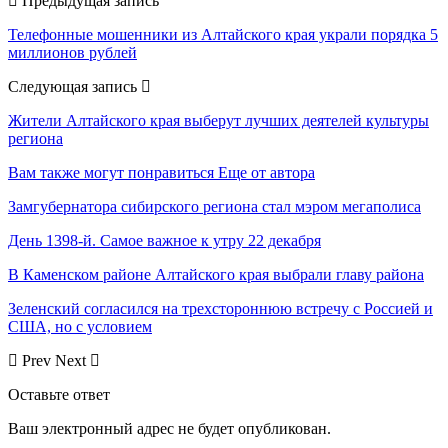
Предыдущая запись
Телефонные мошенники из Алтайского края украли порядка 5
миллионов рублей
Следующая запись
Жители Алтайского края выберут лучших деятелей культуры
региона
Вам также могут понравиться
Еще от автора
Замгубернатора сибирского региона стал мэром мегаполиса
День 1398-й. Самое важное к утру 22 декабря
В Каменском районе Алтайского края выбрали главу района
Зеленский согласился на трехстороннюю встречу с Россией и
США, но с условием
Prev
Next
Оставьте ответ
Ваш электронный адрес не будет опубликован.