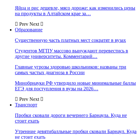
Яйца и рис дешевле, мясо дороже: как изменились цены
на продукты в Алтайском крае за…
Prev
Next
Образование
Существенную часть платных мест сократят в вузах
Студентов МГПУ массово вынуждают перевестись в
другие университеты. Комментарий…
Главные угрозы здоровью школьников: названы три
самых частых диагноза в России
Минобрнауки РФ утвердило новые минимальные баллы
ЕГЭ для поступления в вузы на 2026…
Prev
Next
Транспорт
Пробки сковали дороги вечернего Барнаула. Куда не
стоит ехать
Утренние девятибалльные пробки сковали Барнаул. Куда
не стоит ехать