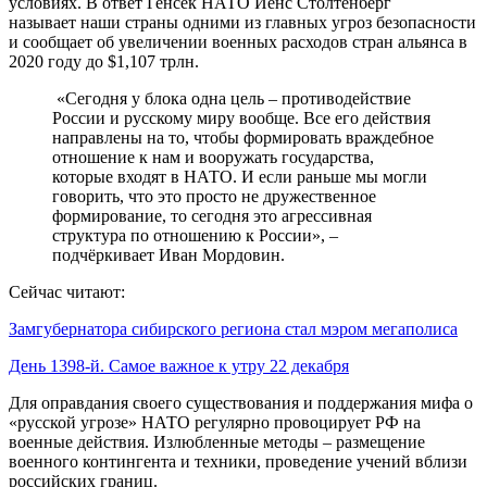
условиях. В ответ Генсек НАТО Йенс Столтенберг
называет наши страны одними из главных угроз безопасности
и сообщает об увеличении военных расходов стран альянса в
2020 году до $1,107 трлн.
«Сегодня у блока одна цель – противодействие
России и русскому миру вообще. Все его действия
направлены на то, чтобы формировать враждебное
отношение к нам и вооружать государства,
которые входят в НАТО. И если раньше мы могли
говорить, что это просто не дружественное
формирование, то сегодня это агрессивная
структура по отношению к России», –
подчёркивает Иван Мордовин.
Сейчас читают:
Замгубернатора сибирского региона стал мэром мегаполиса
День 1398-й. Самое важное к утру 22 декабря
Для оправдания своего существования и поддержания мифа о
«русской угрозе» НАТО регулярно провоцирует РФ на
военные действия. Излюбленные методы – размещение
военного контингента и техники, проведение учений вблизи
российских границ.