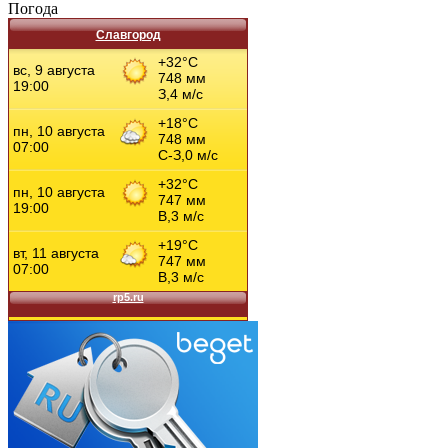
Погода
Славгород