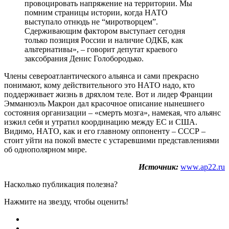
провоцировать напряжение на территории. Мы
помним страницы истории, когда НАТО
выступало отнюдь не “миротворцем”.
Сдерживающим фактором выступает сегодня
только позиция России и наличие ОДКБ, как
альтернативы», – говорит депутат краевого
заксобрания Денис Голобородько.
Члены североатлантического альянса и сами прекрасно
понимают, кому действительного это НАТО надо, кто
поддерживает жизнь в дряхлом теле. Вот и лидер Франции
Эмманюэль Макрон дал красочное описание нынешнего
состояния организации – «смерть мозга», намекая, что альянс
изжил себя и утратил координацию между ЕС и США.
Видимо, НАТО, как и его главному оппоненту – СССР –
стоит уйти на покой вместе с устаревшими представлениями
об однополярном мире.
Источник:
www.ap22.ru
Насколько публикация полезна?
Нажмите на звезду, чтобы оценить!