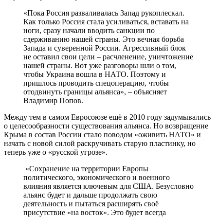
«Пока Россия разваливалась Запад рукоплескал.
Как только Россия стала усиливаться, вставать на
ноги, сразу начали вводить санкции по
сдерживанию нашей страны. Это вечная борьба
Запада и суверенной России. Агрессивный блок
не оставил свои цели – расчленение, уничтожение
нашей страны. Вот уже разговоры шли о том,
чтобы Украина вошла в НАТО. Поэтому и
пришлось проводить спецоперацию, чтобы
отодвинуть границы альянса», – объясняет
Владимир Попов.
Между тем в самом Евросоюзе ещё в 2010 году задумывались
о целесообразности существования альянса. Но возвращение
Крыма в состав России стало поводом «оживить НАТО» и
начать с новой силой раскручивать старую пластинку, но
теперь уже о «русской угрозе».
«Сохранение на территории Европы
политического, экономического и военного
влияния является ключевым для США. Безусловно
альянс будет и дальше продолжать свою
деятельность и пытаться расширять своё
присутствие «на восток». Это будет всегда