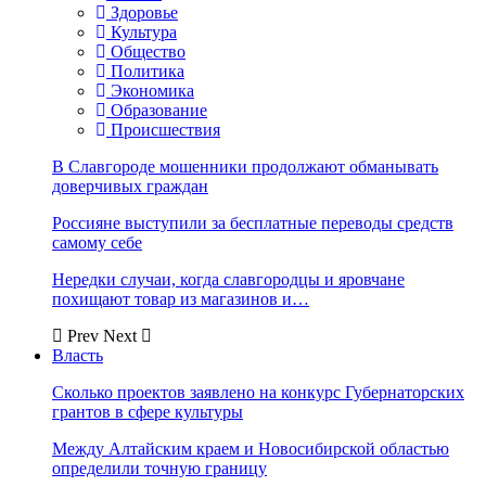
Здоровье
Культура
Общество
Политика
Экономика
Образование
Происшествия
В Славгороде мошенники продолжают обманывать
доверчивых граждан
Россияне выступили за бесплатные переводы средств
самому себе
Нередки случаи, когда славгородцы и яровчане
похищают товар из магазинов и…
Prev
Next
Власть
Сколько проектов заявлено на конкурс Губернаторских
грантов в сфере культуры
Между Алтайским краем и Новосибирской областью
определили точную границу