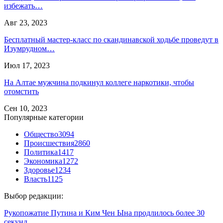
избежать…
Авг 23, 2023
Бесплатный мастер-класс по скандинавской ходьбе проведут в
Изумрудном…
Июл 17, 2023
На Алтае мужчина подкинул коллеге наркотики, чтобы
отомстить
Сен 10, 2023
Популярные категории
Общество
3094
Происшествия
2860
Политика
1417
Экономика
1272
Здоровье
1234
Власть
1125
Выбор редакции:
Рукопожатие Путина и Ким Чен Ына продлилось более 30
секунд