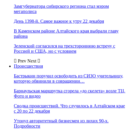
Замгубернатора сибирского региона стал мэром
мегаполиса
День 1398-й. Самое важное к утру 22 декабря
В Каменском районе Алтайского края выбрали главу
района
Зеленский согласился на трехстороннюю встречу с
Россией и США, но с условием
Prev
Next
Происшествия
Бастрыкин поручил освободить из СИЗО учительницу,
которую обвинили в совращении…
Барнаульская маршрутка сгорела «до скелета» возле ТЦ.
Фото и видео
Сводка происшествий. Что случилось в Алтайском крае
с 20 по 22 декабря
Утонул авторитетный бизнесмен из лихих 90-х.
Подробности