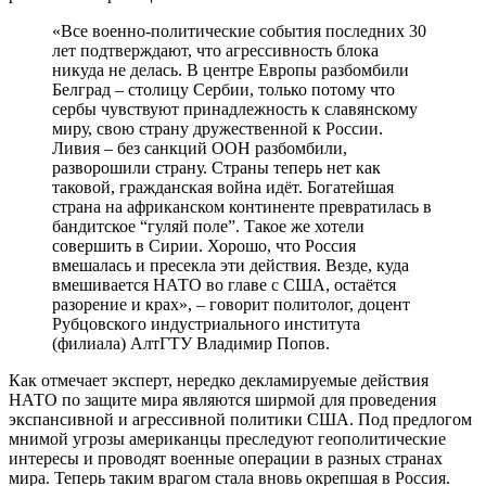
«Все военно-политические события последних 30
лет подтверждают, что агрессивность блока
никуда не делась. В центре Европы разбомбили
Белград – столицу Сербии, только потому что
сербы чувствуют принадлежность к славянскому
миру, свою страну дружественной к России.
Ливия – без санкций ООН разбомбили,
разворошили страну. Страны теперь нет как
таковой, гражданская война идёт. Богатейшая
страна на африканском континенте превратилась в
бандитское “гуляй поле”. Такое же хотели
совершить в Сирии. Хорошо, что Россия
вмешалась и пресекла эти действия. Везде, куда
вмешивается НАТО во главе с США, остаётся
разорение и крах», – говорит политолог, доцент
Рубцовского индустриального института
(филиала) АлтГТУ Владимир Попов.
Как отмечает эксперт, нередко декламируемые действия
НАТО по защите мира являются ширмой для проведения
экспансивной и агрессивной политики США. Под предлогом
мнимой угрозы американцы преследуют геополитические
интересы и проводят военные операции в разных странах
мира. Теперь таким врагом стала вновь окрепшая в Россия.