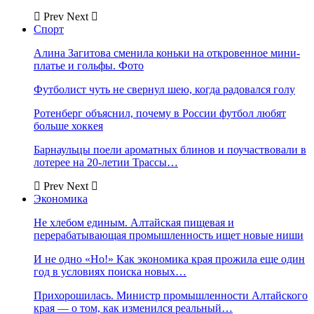
Prev
Next
Спорт
Алина Загитова сменила коньки на откровенное мини-
платье и гольфы. Фото
Футболист чуть не свернул шею, когда радовался голу
Ротенберг объяснил, почему в России футбол любят
больше хоккея
Барнаульцы поели ароматных блинов и поучаствовали в
лотерее на 20-летии Трассы…
Prev
Next
Экономика
Не хлебом единым. Алтайская пищевая и
перерабатывающая промышленность ищет новые ниши
И не одно «Но!» Как экономика края прожила еще один
год в условиях поиска новых…
Прихорошилась. Министр промышленности Алтайского
края — о том, как изменился реальный…