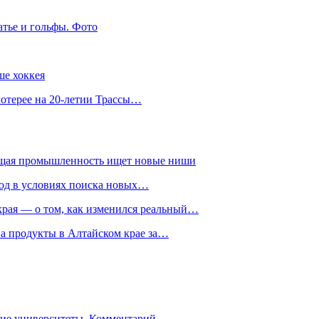
атье и гольфы. Фото
ше хоккея
лотерее на 20-летии Трассы…
ющая промышленность ищет новые ниши
год в условиях поиска новых…
рая — о том, как изменился реальный…
на продукты в Алтайском крае за…
гие университеты. Комментарий…