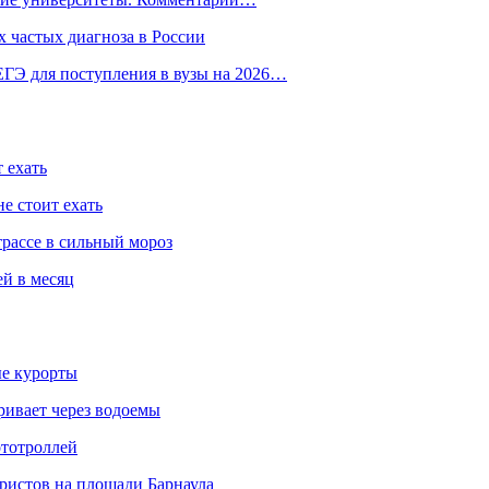
 частых диагноза в России
ГЭ для поступления в вузы на 2026…
 ехать
е стоит ехать
трассе в сильный мороз
ей в месяц
ые курорты
ривает через водоемы
ототроллей
ристов на площади Барнаула