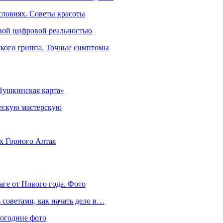
словиях. Советы красоты
овой цифровой реальностью
ского гриппа. Точные симптомы
Пушкинская карта»
ческую мастерскую
ях Горного Алтая
аге от Нового года. Фото
советами, как начать дело в…
вогодние фото