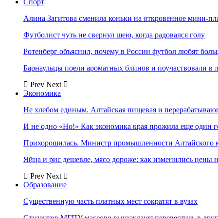
Спорт
Алина Загитова сменила коньки на откровенное мини-пл
Футболист чуть не свернул шею, когда радовался голу
Ротенберг объяснил, почему в России футбол любят боль
Барнаульцы поели ароматных блинов и поучаствовали в 
Prev
Next
Экономика
Не хлебом единым. Алтайская пищевая и перерабатыва
И не одно «Но!» Как экономика края прожила еще один 
Прихорошилась. Министр промышленности Алтайского к
Яйца и рис дешевле, мясо дороже: как изменились цены 
Prev
Next
Образование
Существенную часть платных мест сократят в вузах
Студентов МГПУ массово вынуждают перевестись в дру