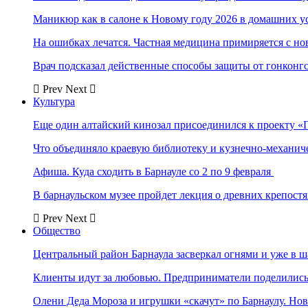
Маникюр как в салоне к Новому году 2026 в домашних у
На ошибках лечатся. Частная медицина примиряется с н
Врач подсказал действенные способы защиты от гонконг
Prev
Next
Культура
Еще один алтайский кинозал присоединился к проекту «
Что объединяло краевую библиотеку и кузнечно-механи
Афиша. Куда сходить в Барнауле со 2 по 9 февраля
В барнаульском музее пройдет лекция о древних крепост
Prev
Next
Общество
Центральный район Барнаула засверкал огнями и уже в ш
Клиенты идут за любовью. Предприниматели поделились 
Олени Деда Мороза и игрушки «скачут» по Барнаулу. Но