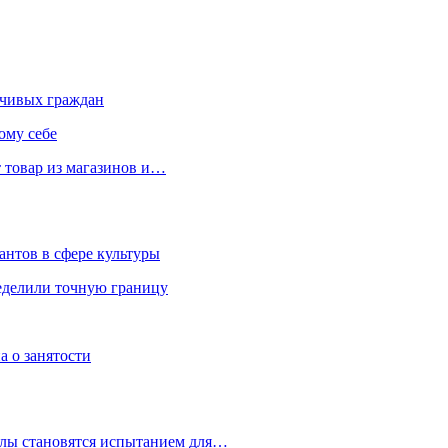
чивых граждан
ому себе
 товар из магазинов и…
антов в сфере культуры
еделили точную границу
а о занятости
улы становятся испытанием для…