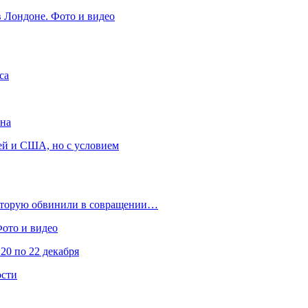
в Лондоне. Фото и видео
са
она
ей и США, но с условием
которую обвинили в совращении…
Фото и видео
20 по 22 декабря
ости