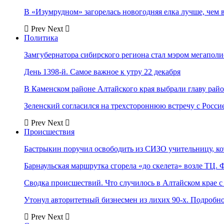
В «Изумрудном» загорелась новогодняя елка лучше, чем 
Prev
Next
Политика
Замгубернатора сибирского региона стал мэром мегаполи
День 1398-й. Самое важное к утру 22 декабря
В Каменском районе Алтайского края выбрали главу рай
Зеленский согласился на трехстороннюю встречу с Росси
Prev
Next
Происшествия
Бастрыкин поручил освободить из СИЗО учительницу, 
Барнаульская маршрутка сгорела «до скелета» возле ТЦ. 
Сводка происшествий. Что случилось в Алтайском крае с 
Утонул авторитетный бизнесмен из лихих 90-х. Подробн
Prev
Next