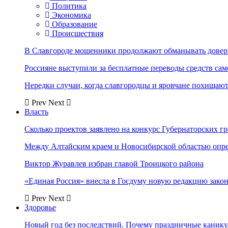
Политика
Экономика
Образование
Происшествия
В Славгороде мошенники продолжают обманывать довер
Россияне выступили за бесплатные переводы средств сам
Нередки случаи, когда славгородцы и яровчане похищают
Prev
Next
Власть
Сколько проектов заявлено на конкурс Губернаторских гр
Между Алтайским краем и Новосибирской областью опр
Виктор Журавлев избран главой Троицкого района
«Единая Россия» внесла в Госдуму новую редакцию закон
Prev
Next
Здоровье
Новый год без последствий. Почему праздничные каник