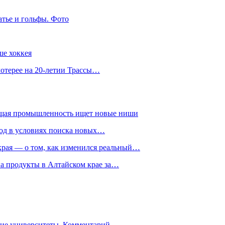
атье и гольфы. Фото
ше хоккея
лотерее на 20-летии Трассы…
ющая промышленность ищет новые ниши
год в условиях поиска новых…
рая — о том, как изменился реальный…
на продукты в Алтайском крае за…
гие университеты. Комментарий…