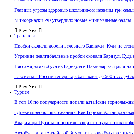
Главные угрозы здоровью школьников: названы три самых
Минобрнауки РФ утвердило новые минимальные баллы Е
Prev
Next
Транспорт
Пробки сковали дороги вечернего Барнаула. Куда не стоит
Утренние девятибалльные пробки сковали Барнаул. Куда н
Пассажиры автобуса из Барнаула в Павлодар застряли на 
Таксисты в России теперь зарабатывают до 500 тыс. рубл
Prev
Next
Туризм
В топ-10 по популярности попали алтайские горнолыжн
«Древняя экология сознания». Как Горный Алтай разгова
Владимира Путина попросили защитить турагентов от ф
Автобусы для «Алтайской Зимовки» скоро будут ждать ту