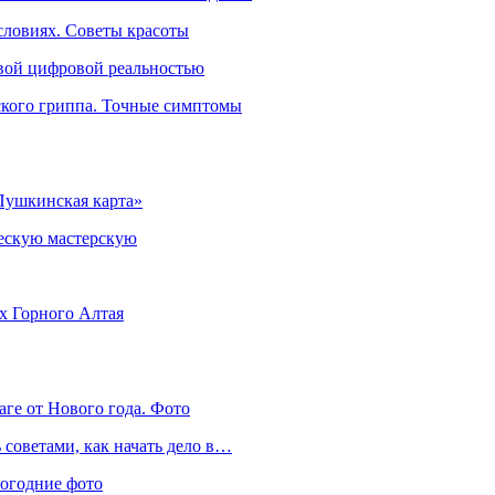
словиях. Советы красоты
овой цифровой реальностью
ского гриппа. Точные симптомы
Пушкинская карта»
ческую мастерскую
ях Горного Алтая
аге от Нового года. Фото
советами, как начать дело в…
вогодние фото