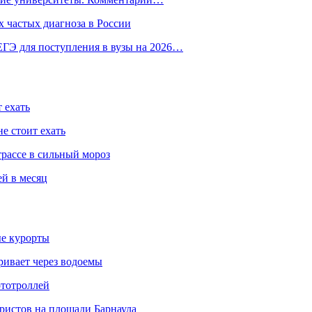
 частых диагноза в России
ГЭ для поступления в вузы на 2026…
 ехать
е стоит ехать
трассе в сильный мороз
ей в месяц
ые курорты
ривает через водоемы
ототроллей
ристов на площади Барнаула