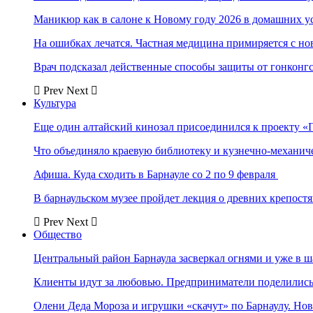
Маникюр как в салоне к Новому году 2026 в домашних у
На ошибках лечатся. Частная медицина примиряется с н
Врач подсказал действенные способы защиты от гонконг
Prev
Next
Культура
Еще один алтайский кинозал присоединился к проекту «
Что объединяло краевую библиотеку и кузнечно-механи
Афиша. Куда сходить в Барнауле со 2 по 9 февраля
В барнаульском музее пройдет лекция о древних крепост
Prev
Next
Общество
Центральный район Барнаула засверкал огнями и уже в ш
Клиенты идут за любовью. Предприниматели поделились 
Олени Деда Мороза и игрушки «скачут» по Барнаулу. Но