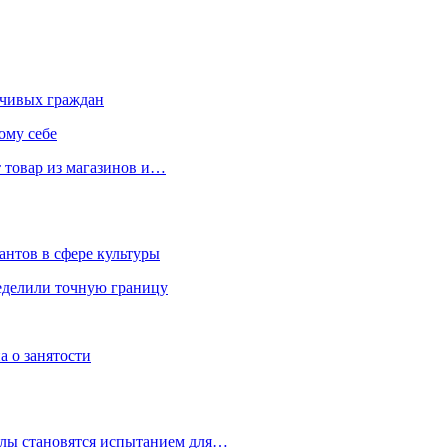
чивых граждан
ому себе
 товар из магазинов и…
антов в сфере культуры
еделили точную границу
а о занятости
улы становятся испытанием для…