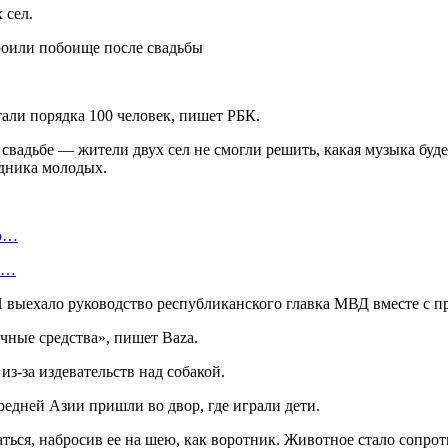
 сел.
али порядка 100 человек, пишет РБК.
свадьбе — жители двух сел не смогли решить, какая музыка буд
здника молодых.
ую…
 и…
ЧП выехало руководство республиканского главка МВД вместе с 
чные средства», пишет Baza.
з-за издевательств над собакой.
едней Азии пришли во двор, где играли дети.
ться, набросив ее на шею, как воротник. Животное стало сопрот