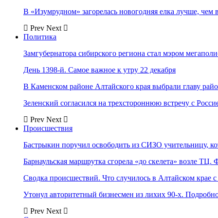
В «Изумрудном» загорелась новогодняя елка лучше, чем 
Prev
Next
Политика
Замгубернатора сибирского региона стал мэром мегаполи
День 1398-й. Самое важное к утру 22 декабря
В Каменском районе Алтайского края выбрали главу рай
Зеленский согласился на трехстороннюю встречу с Росси
Prev
Next
Происшествия
Бастрыкин поручил освободить из СИЗО учительницу, 
Барнаульская маршрутка сгорела «до скелета» возле ТЦ. 
Сводка происшествий. Что случилось в Алтайском крае с 
Утонул авторитетный бизнесмен из лихих 90-х. Подробн
Prev
Next