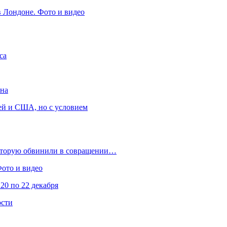
в Лондоне. Фото и видео
са
она
ей и США, но с условием
которую обвинили в совращении…
Фото и видео
20 по 22 декабря
ости