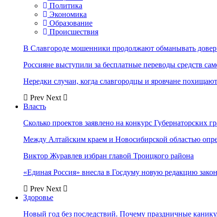
Политика
Экономика
Образование
Происшествия
В Славгороде мошенники продолжают обманывать довер
Россияне выступили за бесплатные переводы средств сам
Нередки случаи, когда славгородцы и яровчане похищают
Prev
Next
Власть
Сколько проектов заявлено на конкурс Губернаторских гр
Между Алтайским краем и Новосибирской областью опр
Виктор Журавлев избран главой Троицкого района
«Единая Россия» внесла в Госдуму новую редакцию закон
Prev
Next
Здоровье
Новый год без последствий. Почему праздничные каник