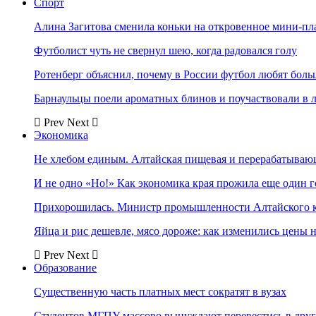
Спорт
Алина Загитова сменила коньки на откровенное мини-пл
Футболист чуть не свернул шею, когда радовался голу
Ротенберг объяснил, почему в России футбол любят боль
Барнаульцы поели ароматных блинов и поучаствовали в 
Prev
Next
Экономика
Не хлебом единым. Алтайская пищевая и перерабатыва
И не одно «Но!» Как экономика края прожила еще один 
Прихорошилась. Министр промышленности Алтайского к
Яйца и рис дешевле, мясо дороже: как изменились цены 
Prev
Next
Образование
Существенную часть платных мест сократят в вузах
Студентов МГПУ массово вынуждают перевестись в дру