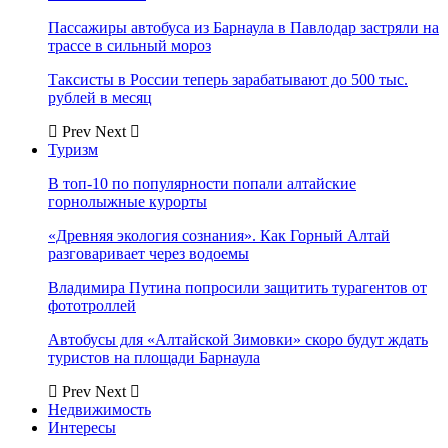
Пассажиры автобуса из Барнаула в Павлодар застряли на
трассе в сильный мороз
Таксисты в России теперь зарабатывают до 500 тыс.
рублей в месяц
Prev
Next
Туризм
В топ-10 по популярности попали алтайские
горнолыжные курорты
«Древняя экология сознания». Как Горный Алтай
разговаривает через водоемы
Владимира Путина попросили защитить турагентов от
фототроллей
Автобусы для «Алтайской Зимовки» скоро будут ждать
туристов на площади Барнаула
Prev
Next
Недвижимость
Интересы