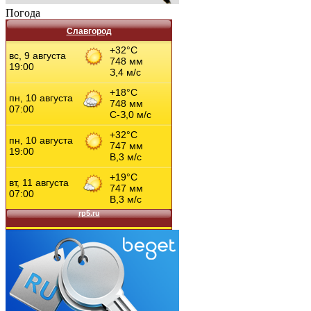
Погода
Славгород