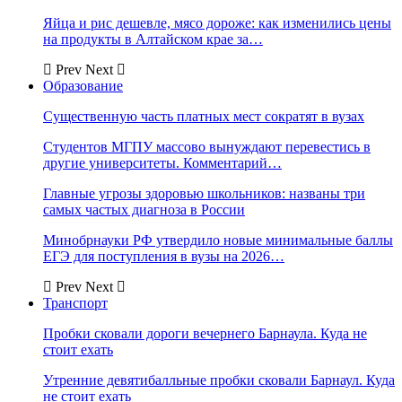
Яйца и рис дешевле, мясо дороже: как изменились цены
на продукты в Алтайском крае за…
Prev
Next
Образование
Существенную часть платных мест сократят в вузах
Студентов МГПУ массово вынуждают перевестись в
другие университеты. Комментарий…
Главные угрозы здоровью школьников: названы три
самых частых диагноза в России
Минобрнауки РФ утвердило новые минимальные баллы
ЕГЭ для поступления в вузы на 2026…
Prev
Next
Транспорт
Пробки сковали дороги вечернего Барнаула. Куда не
стоит ехать
Утренние девятибалльные пробки сковали Барнаул. Куда
не стоит ехать