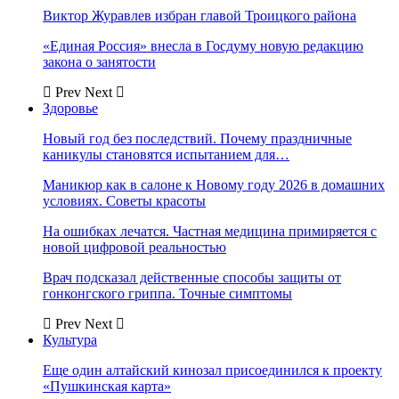
Виктор Журавлев избран главой Троицкого района
«Единая Россия» внесла в Госдуму новую редакцию
закона о занятости
Prev
Next
Здоровье
Новый год без последствий. Почему праздничные
каникулы становятся испытанием для…
Маникюр как в салоне к Новому году 2026 в домашних
условиях. Советы красоты
На ошибках лечатся. Частная медицина примиряется с
новой цифровой реальностью
Врач подсказал действенные способы защиты от
гонконгского гриппа. Точные симптомы
Prev
Next
Культура
Еще один алтайский кинозал присоединился к проекту
«Пушкинская карта»