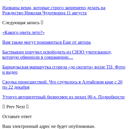
Названы вещи, которые строго запрещено делать на
Рождество Николая Чудотворца 11 августа
Следующая запись
«Какого цвета лето?»
Вам также могут понравиться
Еще от автора
Бастрыкин поручил освободить из СИЗО учительницу,
которую обвинили в совращении…
Барнаульская маршрутка сгорела «до скелета» возле ТЦ. Фото
и видео
Сводка происшествий. Что случилось в Алтайском крае с 20
по 22 декабря
Утонул авторитетный бизнесмен из лихих 90-х. Подробности
Prev
Next
Оставьте ответ
Ваш электронный адрес не будет опубликован.