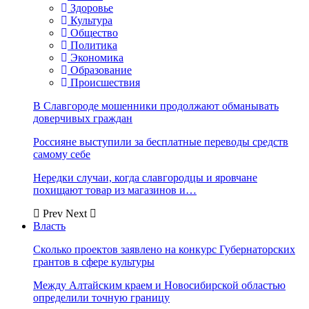
Здоровье
Культура
Общество
Политика
Экономика
Образование
Происшествия
В Славгороде мошенники продолжают обманывать
доверчивых граждан
Россияне выступили за бесплатные переводы средств
самому себе
Нередки случаи, когда славгородцы и яровчане
похищают товар из магазинов и…
Prev
Next
Власть
Сколько проектов заявлено на конкурс Губернаторских
грантов в сфере культуры
Между Алтайским краем и Новосибирской областью
определили точную границу