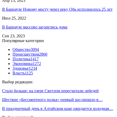
Апр 13, 2023
В Барнауле Новому мосту через реку Обь исполнилось 25 лет
Июл 25, 2022
В Барнауле массово загорелись дома
Сен 23, 2023
Популярные категории
Общество
3094
Происшествия
2860
Политика
1417
Экономика
1272
Здоровье
1234
Власть
1125
Выбор редакции:
Стало больше: на озере Светлом пересчитали лебедей
Шествие «Бессмертного полка» первый раз прошло в…
В праздничный день в Алтайском крае ожидается холодная…