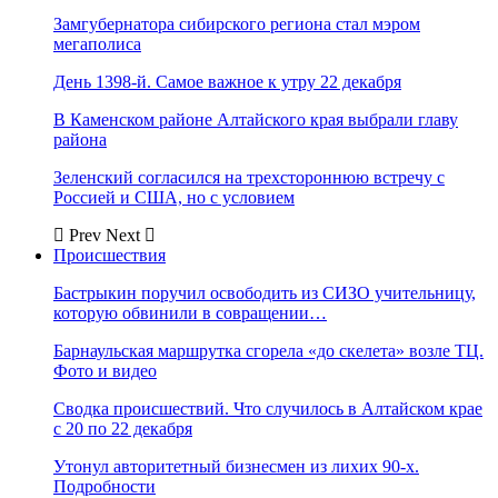
Замгубернатора сибирского региона стал мэром
мегаполиса
День 1398-й. Самое важное к утру 22 декабря
В Каменском районе Алтайского края выбрали главу
района
Зеленский согласился на трехстороннюю встречу с
Россией и США, но с условием
Prev
Next
Происшествия
Бастрыкин поручил освободить из СИЗО учительницу,
которую обвинили в совращении…
Барнаульская маршрутка сгорела «до скелета» возле ТЦ.
Фото и видео
Сводка происшествий. Что случилось в Алтайском крае
с 20 по 22 декабря
Утонул авторитетный бизнесмен из лихих 90-х.
Подробности