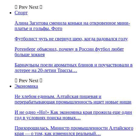
Prev
Next
Спорт
Алина Загитова сменила коньки на откровенное мини-
платье и гольфы. Фото
Футболист чуть не свернул шею, когда радовался голу
Ротенберг объяснил, почему в России футбол любят
больше хоккея
Барнаульцы поели ароматных блинов и поучаствовали в
лотерее на 20-летии Трассы…
Prev
Next
Экономика
Не хлебом единым. Алтайская пищевая и
перерабатывающая промышленность ищет новые ниши
И не одно «Но!» Как экономика края прожила еще один
год в условиях поиска новых…
Прихорошилась. Министр промышленности Алтайского
края — о том, как изменился реальный…