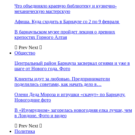
Что объединяло краевую библиотеку и кузнечно-
механическую мастерскую
Афиша. Куда сходить в Барнауле со 2 по 9 февраля
В барнаульском музее пройдет лекция о древних
крепостях Горного Алтая
Prev
Next
Общество
Центральный район Барнаула засверкал огнями и уже в
шаге от Нового года. Фото
Клиенты идут за любовью. Предприниматели
поделились советами, как начать дело в…
Олени Деда Мороза и игрушки «скачут» по Барнаулу.
Новогодние фото
В «Изумрудном» загорелась новогодняя елка лучше, чем
в Лондоне. Фото и видео
Prev
Next
Политика