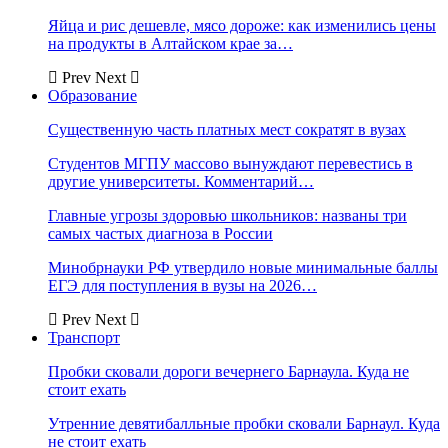
Яйца и рис дешевле, мясо дороже: как изменились цены
на продукты в Алтайском крае за…
Prev
Next
Образование
Существенную часть платных мест сократят в вузах
Студентов МГПУ массово вынуждают перевестись в
другие университеты. Комментарий…
Главные угрозы здоровью школьников: названы три
самых частых диагноза в России
Минобрнауки РФ утвердило новые минимальные баллы
ЕГЭ для поступления в вузы на 2026…
Prev
Next
Транспорт
Пробки сковали дороги вечернего Барнаула. Куда не
стоит ехать
Утренние девятибалльные пробки сковали Барнаул. Куда
не стоит ехать