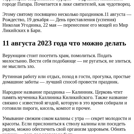
городе Патара. Почитается в лике святителей, как чудотворец.
Этому святому посвящено несколько праздников.11 августа —
Рождество, 19 декабря — День преставления (успения)
Николая Угодника, 22 мая — перенесение его мощей из Мир
Ликийских в Бари.
11 августа 2023 года что можно делать
Верующим стоит посетить храм, помолиться. Подать
милостыню. Вести себя подобающе — не ругаться, не злиться,
не мыслить зло.
Рутинная работу или отдых, поход в гости, прогулка, простые
домашние заботы — лучший способ провести праздник.
Народное название праздника — Калинник. Церковь чтит
память мученика Каллиника Киликийского. Также название
связано с известной ягодой, которую в это время собирали и
готовили пироги, кисель, компот и прочее.
Умывание свежим соком калины с утра — секрет молодости и
красоты. Если прислониться к стволу калины или посидеть
рядом, можно обеспечить свой организм здоровьем. Обнять