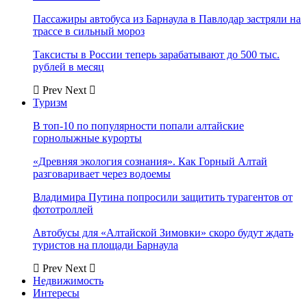
Пассажиры автобуса из Барнаула в Павлодар застряли на
трассе в сильный мороз
Таксисты в России теперь зарабатывают до 500 тыс.
рублей в месяц
Prev
Next
Туризм
В топ-10 по популярности попали алтайские
горнолыжные курорты
«Древняя экология сознания». Как Горный Алтай
разговаривает через водоемы
Владимира Путина попросили защитить турагентов от
фототроллей
Автобусы для «Алтайской Зимовки» скоро будут ждать
туристов на площади Барнаула
Prev
Next
Недвижимость
Интересы