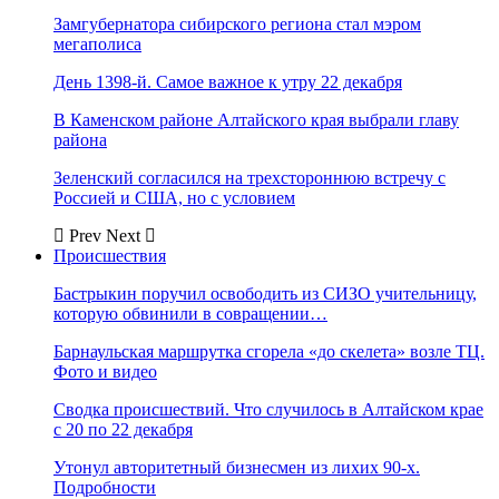
Замгубернатора сибирского региона стал мэром
мегаполиса
День 1398-й. Самое важное к утру 22 декабря
В Каменском районе Алтайского края выбрали главу
района
Зеленский согласился на трехстороннюю встречу с
Россией и США, но с условием
Prev
Next
Происшествия
Бастрыкин поручил освободить из СИЗО учительницу,
которую обвинили в совращении…
Барнаульская маршрутка сгорела «до скелета» возле ТЦ.
Фото и видео
Сводка происшествий. Что случилось в Алтайском крае
с 20 по 22 декабря
Утонул авторитетный бизнесмен из лихих 90-х.
Подробности