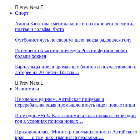
Prev
Next
Спорт
Алина Загитова сменила коньки на откровенное мини-
платье и гольфы. Фото
Футболист чуть не свернул шею, когда радовался голу
Ротенберг объяснил, почему в России футбол любят
больше хоккея
Барнаульцы поели ароматных блинов и поучаствовали в
лотерее на 20-летии Трассы…
Prev
Next
Экономика
Не хлебом единым. Алтайская пищевая и
перерабатывающая промышленность ищет новые ниши
И не одно «Но!» Как экономика края прожила еще один
год в условиях поиска новых…
Прихорошилась. Министр промышленности Алтайского
края — о том, как изменился реальный…