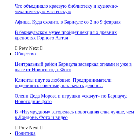
Что объединяло краевую библиотеку и кузнечно-
механическую мастерскую
Афиша. Куда сходить в Барнауле со 2 по 9 февраля
В барнаульском музее пройдет лекция о древних
крепостях Горного Алтая
Prev
Next
Общество
Центральный район Барнаула засверкал огнями и уже в
шаге от Нового года. Фото
Клиенты идут за любовью. Предприниматели
поделились советами, как начать дело в…
Олени Деда Мороза и игрушки «скачут» по Барнаулу.
Новогодние фото
В «Изумрудном» загорелась новогодняя елка лучше, чем
в Лондоне. Фото и видео
Prev
Next
Политика