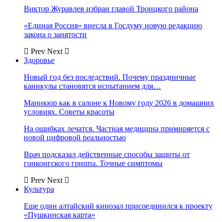
Виктор Журавлев избран главой Троицкого района
«Единая Россия» внесла в Госдуму новую редакцию
закона о занятости
Prev
Next
Здоровье
Новый год без последствий. Почему праздничные
каникулы становятся испытанием для…
Маникюр как в салоне к Новому году 2026 в домашних
условиях. Советы красоты
На ошибках лечатся. Частная медицина примиряется с
новой цифровой реальностью
Врач подсказал действенные способы защиты от
гонконгского гриппа. Точные симптомы
Prev
Next
Культура
Еще один алтайский кинозал присоединился к проекту
«Пушкинская карта»