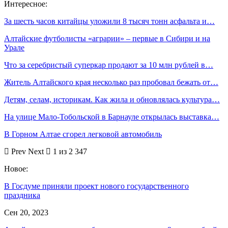
Интересное:
За шесть часов китайцы уложили 8 тысяч тонн асфальта и…
Алтайские футболисты «аграрии» – первые в Сибири и на
Урале
Что за серебристый суперкар продают за 10 млн рублей в…
Житель Алтайского края несколько раз пробовал бежать от…
Детям, селам, историкам. Как жила и обновлялась культура…
На улице Мало-Тобольской в Барнауле открылась выставка…
В Горном Алтае сгорел легковой автомобиль
Prev
Next
1 из 2 347
Новое:
В Госдуме приняли проект нового государственного
праздника
Сен 20, 2023