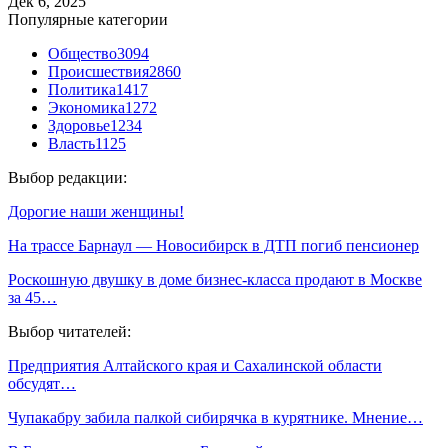
Дек 6, 2025
Популярные категории
Общество
3094
Происшествия
2860
Политика
1417
Экономика
1272
Здоровье
1234
Власть
1125
Выбор редакции:
Дорогие наши женщины!
На трассе Барнаул — Новосибирск в ДТП погиб пенсионер
Роскошную двушку в доме бизнес-класса продают в Москве
за 45…
Выбор читателей:
Предприятия Алтайского края и Сахалинской области
обсудят…
Чупакабру забила палкой сибирячка в курятнике. Мнение…