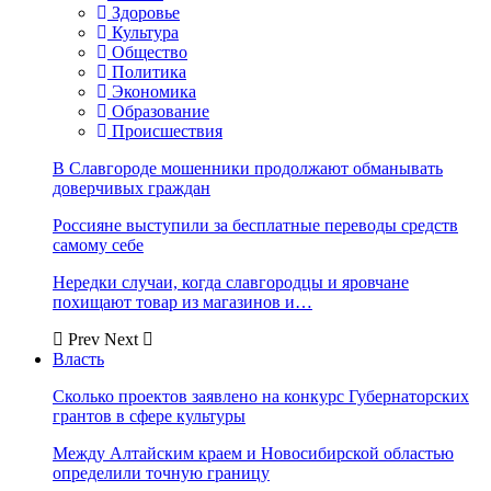
Здоровье
Культура
Общество
Политика
Экономика
Образование
Происшествия
В Славгороде мошенники продолжают обманывать
доверчивых граждан
Россияне выступили за бесплатные переводы средств
самому себе
Нередки случаи, когда славгородцы и яровчане
похищают товар из магазинов и…
Prev
Next
Власть
Сколько проектов заявлено на конкурс Губернаторских
грантов в сфере культуры
Между Алтайским краем и Новосибирской областью
определили точную границу