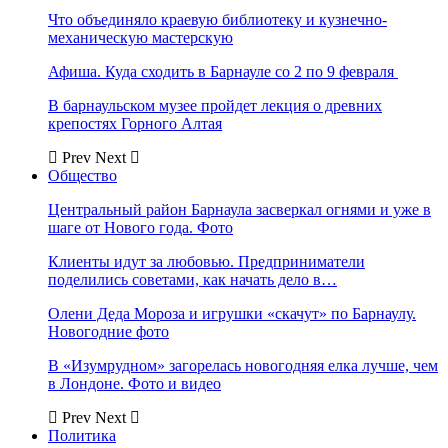
Что объединяло краевую библиотеку и кузнечно-
механическую мастерскую
Афиша. Куда сходить в Барнауле со 2 по 9 февраля
В барнаульском музее пройдет лекция о древних
крепостях Горного Алтая
Prev
Next
Общество
Центральный район Барнаула засверкал огнями и уже в
шаге от Нового года. Фото
Клиенты идут за любовью. Предприниматели
поделились советами, как начать дело в…
Олени Деда Мороза и игрушки «скачут» по Барнаулу.
Новогодние фото
В «Изумрудном» загорелась новогодняя елка лучше, чем
в Лондоне. Фото и видео
Prev
Next
Политика