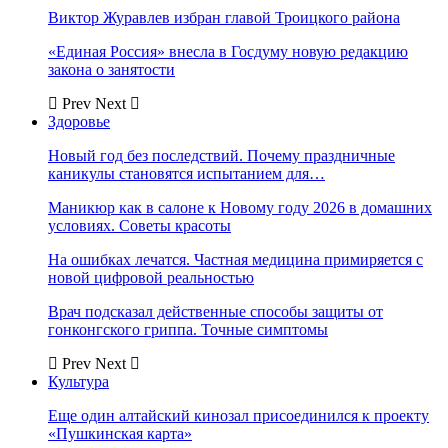
Виктор Журавлев избран главой Троицкого района
«Единая Россия» внесла в Госдуму новую редакцию
закона о занятости
Prev
Next
Здоровье
Новый год без последствий. Почему праздничные
каникулы становятся испытанием для…
Маникюр как в салоне к Новому году 2026 в домашних
условиях. Советы красоты
На ошибках лечатся. Частная медицина примиряется с
новой цифровой реальностью
Врач подсказал действенные способы защиты от
гонконгского гриппа. Точные симптомы
Prev
Next
Культура
Еще один алтайский кинозал присоединился к проекту
«Пушкинская карта»