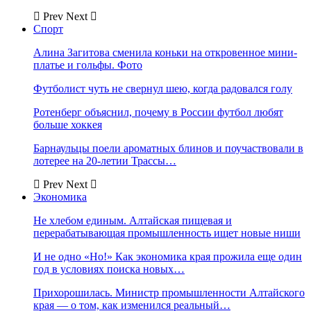
Prev
Next
Спорт
Алина Загитова сменила коньки на откровенное мини-
платье и гольфы. Фото
Футболист чуть не свернул шею, когда радовался голу
Ротенберг объяснил, почему в России футбол любят
больше хоккея
Барнаульцы поели ароматных блинов и поучаствовали в
лотерее на 20-летии Трассы…
Prev
Next
Экономика
Не хлебом единым. Алтайская пищевая и
перерабатывающая промышленность ищет новые ниши
И не одно «Но!» Как экономика края прожила еще один
год в условиях поиска новых…
Прихорошилась. Министр промышленности Алтайского
края — о том, как изменился реальный…