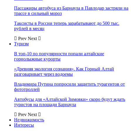
Пассажиры автобуса из Барнаула в Павлодар застряли на
трассе в сильный мороз
Таксисты в России теперь зарабатывают до 500 тыс.
рублей в месяц
Prev
Next
Туризм
В топ-10 по популярности попали алтайские
горнолыжные курорты
«Древняя экология сознания». Как Горный Алтай
разговаривает через водоемы
Владимира Путина попросили защитить турагентов от
фототроллей
Автобусы для «Алтайской Зимовки» скоро будут ждать
туристов на площади Барнаула
Prev
Next
Недвижимость
Интересы