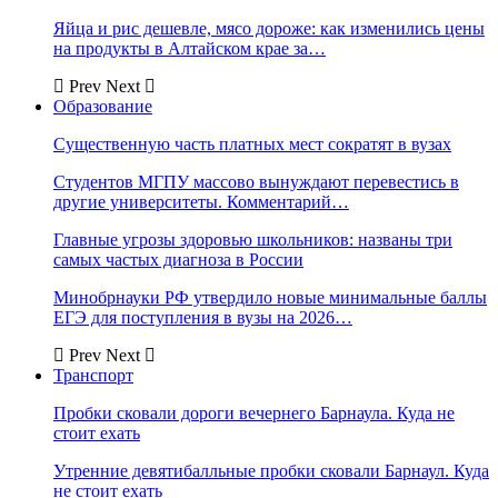
Яйца и рис дешевле, мясо дороже: как изменились цены
на продукты в Алтайском крае за…
Prev
Next
Образование
Существенную часть платных мест сократят в вузах
Студентов МГПУ массово вынуждают перевестись в
другие университеты. Комментарий…
Главные угрозы здоровью школьников: названы три
самых частых диагноза в России
Минобрнауки РФ утвердило новые минимальные баллы
ЕГЭ для поступления в вузы на 2026…
Prev
Next
Транспорт
Пробки сковали дороги вечернего Барнаула. Куда не
стоит ехать
Утренние девятибалльные пробки сковали Барнаул. Куда
не стоит ехать