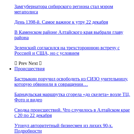
Замгубернатора сибирского региона стал мэром
мегаполиса
День 1398-й. Самое важное к утру 22 декабря
В Каменском районе Алтайского края выбрали главу
района
Зеленский согласился на трехстороннюю встречу с
Россией и США, но с условием
Prev
Next
Происшествия
Бастрыкин поручил освободить из СИЗО учительницу,
которую обвинили в совращении…
Барнаульская маршрутка сгорела «до скелета» возле ТЦ.
Фото и видео
Сводка происшествий. Что случилось в Алтайском крае
с 20 по 22 декабря
Утонул авторитетный бизнесмен из лихих 90-х.
Подробности