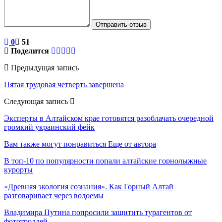
Отправить отзыв
0
51
Поделится
Предыдущая запись
Пятая трудовая четверть завершена
Следующая запись
Эксперты в Алтайском крае готовятся разоблачать очередной
громкий украинский фейк
Вам также могут понравиться
Еще от автора
В топ-10 по популярности попали алтайские горнолыжные
курорты
«Древняя экология сознания». Как Горный Алтай
разговаривает через водоемы
Владимира Путина попросили защитить турагентов от
фототроллей