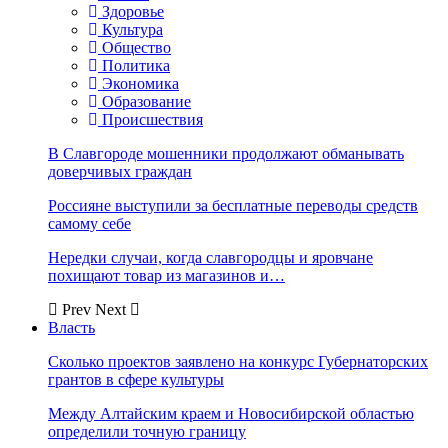
Здоровье
Культура
Общество
Политика
Экономика
Образование
Происшествия
В Славгороде мошенники продолжают обманывать
доверчивых граждан
Россияне выступили за бесплатные переводы средств
самому себе
Нередки случаи, когда славгородцы и яровчане
похищают товар из магазинов и…
Prev
Next
Власть
Сколько проектов заявлено на конкурс Губернаторских
грантов в сфере культуры
Между Алтайским краем и Новосибирской областью
определили точную границу