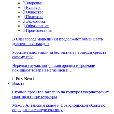
Здоровье
Культура
Общество
Политика
Экономика
Образование
Происшествия
В Славгороде мошенники продолжают обманывать
доверчивых граждан
Россияне выступили за бесплатные переводы средств
самому себе
Нередки случаи, когда славгородцы и яровчане
похищают товар из магазинов и…
Prev
Next
Власть
Сколько проектов заявлено на конкурс Губернаторских
грантов в сфере культуры
Между Алтайским краем и Новосибирской областью
определили точную границу