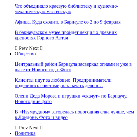
Что объединяло краевую библиотеку и кузнечно-
механическую мастерскую
Афиша. Куда сходить в Барнауле со 2 по 9 февраля
В барнаульском музее пройдет лекция о древних
крепостях Горного Алтая
Prev
Next
Общество
Центральный район Барнаула засверкал огнями и уже в
шаге от Нового года. Фото
Клиенты идут за любовью. Предприниматели
поделились советами, как начать дело в…
Олени Деда Мороза и игрушки «скачут» по Барнаулу.
Новогодние фото
В «Изумрудном» загорелась новогодняя елка лучше, чем
в Лондоне. Фото и видео
Prev
Next
Политика