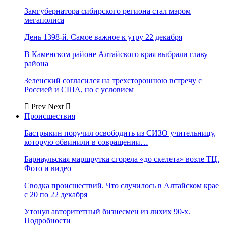
Замгубернатора сибирского региона стал мэром
мегаполиса
День 1398-й. Самое важное к утру 22 декабря
В Каменском районе Алтайского края выбрали главу
района
Зеленский согласился на трехстороннюю встречу с
Россией и США, но с условием
Prev
Next
Происшествия
Бастрыкин поручил освободить из СИЗО учительницу,
которую обвинили в совращении…
Барнаульская маршрутка сгорела «до скелета» возле ТЦ.
Фото и видео
Сводка происшествий. Что случилось в Алтайском крае
с 20 по 22 декабря
Утонул авторитетный бизнесмен из лихих 90-х.
Подробности