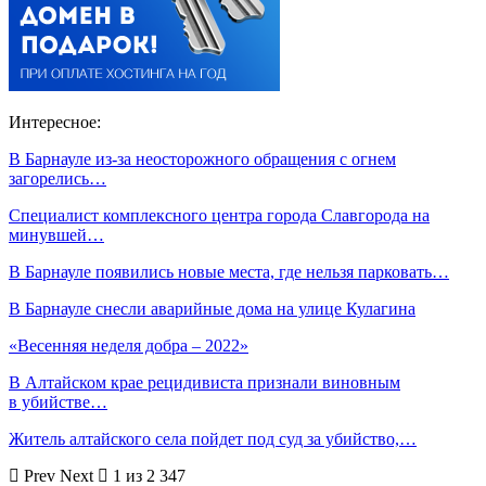
Интересное:
В Барнауле из-за неосторожного обращения с огнем
загорелись…
Специалист комплексного центра города Славгорода на
минувшей…
В Барнауле появились новые места, где нельзя парковать…
В Барнауле снесли аварийные дома на улице Кулагина
«Весенняя неделя добра – 2022»
В Алтайском крае рецидивиста признали виновным
в убийстве…
Житель алтайского села пойдет под суд за убийство,…
Prev
Next
1 из 2 347