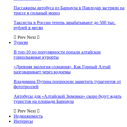
Пассажиры автобуса из Барнаула в Павлодар застряли на
трассе в сильный мороз
Таксисты в России теперь зарабатывают до 500 тыс.
рублей в месяц
Prev
Next
Туризм
В топ-10 по популярности попали алтайские
горнолыжные курорты
«Древняя экология сознания». Как Горный Алтай
разговаривает через водоемы
Владимира Путина попросили защитить турагентов от
фототроллей
Автобусы для «Алтайской Зимовки» скоро будут ждать
туристов на площади Барнаула
Prev
Next
Недвижимость
Интересы