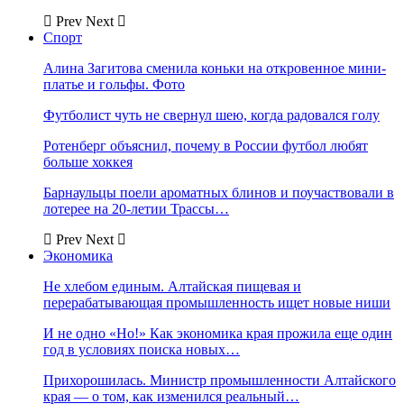
Prev
Next
Спорт
Алина Загитова сменила коньки на откровенное мини-
платье и гольфы. Фото
Футболист чуть не свернул шею, когда радовался голу
Ротенберг объяснил, почему в России футбол любят
больше хоккея
Барнаульцы поели ароматных блинов и поучаствовали в
лотерее на 20-летии Трассы…
Prev
Next
Экономика
Не хлебом единым. Алтайская пищевая и
перерабатывающая промышленность ищет новые ниши
И не одно «Но!» Как экономика края прожила еще один
год в условиях поиска новых…
Прихорошилась. Министр промышленности Алтайского
края — о том, как изменился реальный…