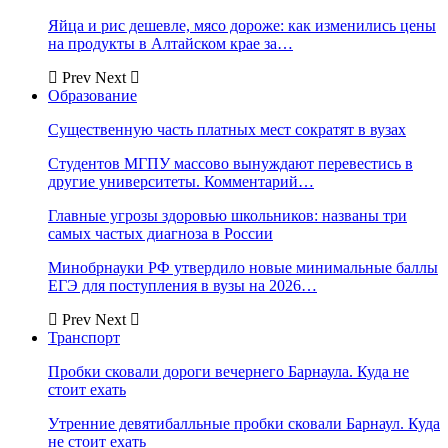
Яйца и рис дешевле, мясо дороже: как изменились цены
на продукты в Алтайском крае за…
Prev
Next
Образование
Существенную часть платных мест сократят в вузах
Студентов МГПУ массово вынуждают перевестись в
другие университеты. Комментарий…
Главные угрозы здоровью школьников: названы три
самых частых диагноза в России
Минобрнауки РФ утвердило новые минимальные баллы
ЕГЭ для поступления в вузы на 2026…
Prev
Next
Транспорт
Пробки сковали дороги вечернего Барнаула. Куда не
стоит ехать
Утренние девятибалльные пробки сковали Барнаул. Куда
не стоит ехать