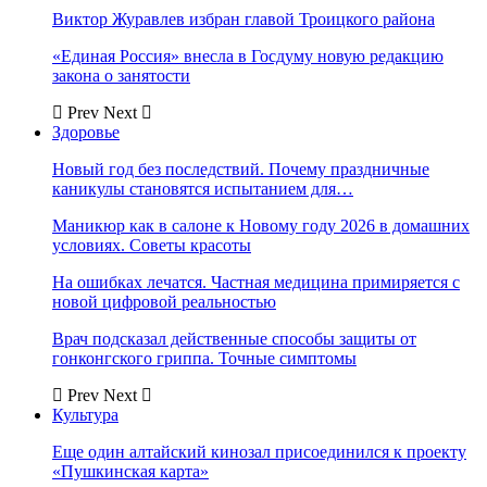
Виктор Журавлев избран главой Троицкого района
«Единая Россия» внесла в Госдуму новую редакцию
закона о занятости
Prev
Next
Здоровье
Новый год без последствий. Почему праздничные
каникулы становятся испытанием для…
Маникюр как в салоне к Новому году 2026 в домашних
условиях. Советы красоты
На ошибках лечатся. Частная медицина примиряется с
новой цифровой реальностью
Врач подсказал действенные способы защиты от
гонконгского гриппа. Точные симптомы
Prev
Next
Культура
Еще один алтайский кинозал присоединился к проекту
«Пушкинская карта»