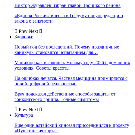
Виктор Журавлев избран главой Троицкого района
«Единая Россия» внесла в Госдуму новую редакцию
закона о занятости
Prev
Next
Здоровье
Новый год без последствий. Почему праздничные
каникулы становятся испытанием для…
Маникюр как в салоне к Новому году 2026 в домашних
условиях. Советы красоты
На ошибках лечатся. Частная медицина примиряется с
новой цифровой реальностью
Врач подсказал действенные способы защиты от
гонконгского гриппа. Точные симптомы
Prev
Next
Культура
Еще один алтайский кинозал присоединился к проекту
«Пушкинская карта»