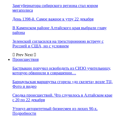
Замгубернатора сибирского региона стал мэром
мегаполиса
День 1398-й. Самое важное к утру 22 декабря
В Каменском районе Алтайского края выбрали главу
района
Зеленский согласился на трехстороннюю встречу с
Россией и США, но с условием
Prev
Next
Происшествия
Бастрыкин поручил освободить из СИЗО учительницу,
которую обвинили в совращении…
Барнаульская маршрутка сгорела «до скелета» возле ТЦ.
Фото и видео
Сводка происшествий. Что случилось в Алтайском крае
с 20 по 22 декабря
Утонул авторитетный бизнесмен из лихих 90-х.
Подробности