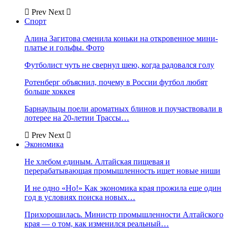
Prev
Next
Спорт
Алина Загитова сменила коньки на откровенное мини-
платье и гольфы. Фото
Футболист чуть не свернул шею, когда радовался голу
Ротенберг объяснил, почему в России футбол любят
больше хоккея
Барнаульцы поели ароматных блинов и поучаствовали в
лотерее на 20-летии Трассы…
Prev
Next
Экономика
Не хлебом единым. Алтайская пищевая и
перерабатывающая промышленность ищет новые ниши
И не одно «Но!» Как экономика края прожила еще один
год в условиях поиска новых…
Прихорошилась. Министр промышленности Алтайского
края — о том, как изменился реальный…