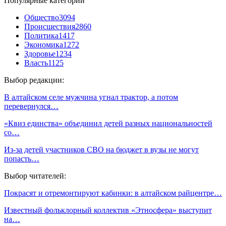
Популярные категории
Общество
3094
Происшествия
2860
Политика
1417
Экономика
1272
Здоровье
1234
Власть
1125
Выбор редакции:
В алтайском селе мужчина угнал трактор, а потом
перевернулся…
«Квиз единства» объединил детей разных национальностей
со…
Из-за детей участников СВО на бюджет в вузы не могут
попасть…
Выбор читателей:
Покрасят и отремонтируют кабинки: в алтайском райцентре…
Известный фольклорный коллектив «Этносфера» выступит
на…