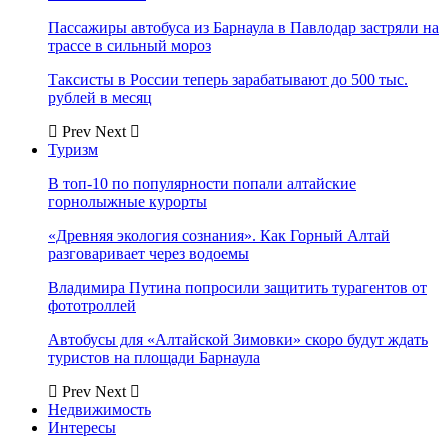
Пассажиры автобуса из Барнаула в Павлодар застряли на
трассе в сильный мороз
Таксисты в России теперь зарабатывают до 500 тыс.
рублей в месяц
Prev
Next
Туризм
В топ-10 по популярности попали алтайские
горнолыжные курорты
«Древняя экология сознания». Как Горный Алтай
разговаривает через водоемы
Владимира Путина попросили защитить турагентов от
фототроллей
Автобусы для «Алтайской Зимовки» скоро будут ждать
туристов на площади Барнаула
Prev
Next
Недвижимость
Интересы