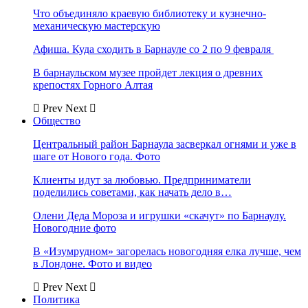
Что объединяло краевую библиотеку и кузнечно-
механическую мастерскую
Афиша. Куда сходить в Барнауле со 2 по 9 февраля
В барнаульском музее пройдет лекция о древних
крепостях Горного Алтая
Prev
Next
Общество
Центральный район Барнаула засверкал огнями и уже в
шаге от Нового года. Фото
Клиенты идут за любовью. Предприниматели
поделились советами, как начать дело в…
Олени Деда Мороза и игрушки «скачут» по Барнаулу.
Новогодние фото
В «Изумрудном» загорелась новогодняя елка лучше, чем
в Лондоне. Фото и видео
Prev
Next
Политика