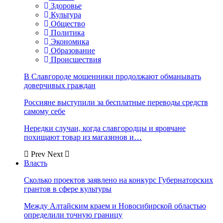
Здоровье
Культура
Общество
Политика
Экономика
Образование
Происшествия
В Славгороде мошенники продолжают обманывать
доверчивых граждан
Россияне выступили за бесплатные переводы средств
самому себе
Нередки случаи, когда славгородцы и яровчане
похищают товар из магазинов и…
Prev
Next
Власть
Сколько проектов заявлено на конкурс Губернаторских
грантов в сфере культуры
Между Алтайским краем и Новосибирской областью
определили точную границу