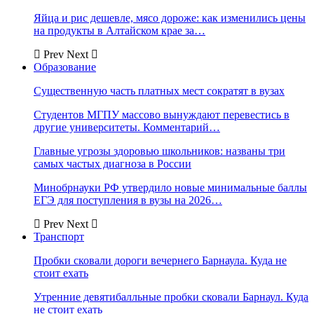
Яйца и рис дешевле, мясо дороже: как изменились цены
на продукты в Алтайском крае за…
Prev
Next
Образование
Существенную часть платных мест сократят в вузах
Студентов МГПУ массово вынуждают перевестись в
другие университеты. Комментарий…
Главные угрозы здоровью школьников: названы три
самых частых диагноза в России
Минобрнауки РФ утвердило новые минимальные баллы
ЕГЭ для поступления в вузы на 2026…
Prev
Next
Транспорт
Пробки сковали дороги вечернего Барнаула. Куда не
стоит ехать
Утренние девятибалльные пробки сковали Барнаул. Куда
не стоит ехать