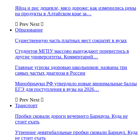
Яйца и рис дешевле, мясо дороже: как изменились цены
на продукты в Алтайском крае за…
Prev
Next
Образование
Существенную часть платных мест сократят в вузах
Студентов МГПУ массово вынуждают перевестись в
другие университеты. Комментарий…
Главные угрозы здоровью школьников: названы три
самых частых диагноза в России
Минобрнауки РФ утвердило новые минимальные баллы
ЕГЭ для поступления в вузы на 2026…
Prev
Next
Транспорт
Пробки сковали дороги вечернего Барнаула. Куда не
стоит ехать
Утренние девятибалльные пробки сковали Барнаул. Куда
не стоит ехать