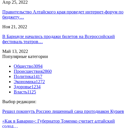
Апр 25, 2022
Правительство Алтайского края проведет интернет-форум по
бюджету…
Ноя 21, 2022
В Барнауле начались продажи билетов на Всероссийский
фестиваль театров…
Май 13, 2022
Популярные категории
Общество
3094
Происшествия
2860
Политика
1417
Экономика
1272
Здоровье
1234
Власть
1125
Выбор редакции:
Решил покинуть Россию лишенный сана протодиакон Кураев
«Как в Баварии»: Губернатор Томенко считает алтайский
солод…