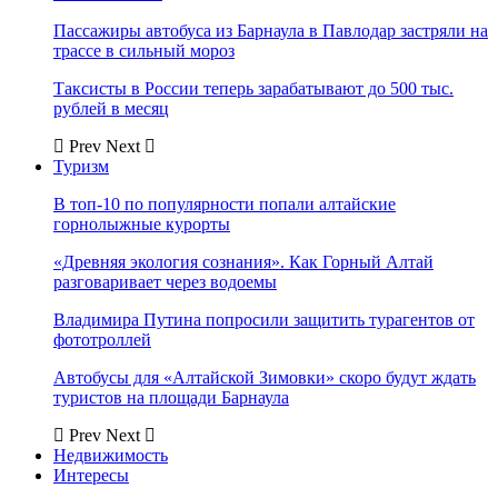
Пассажиры автобуса из Барнаула в Павлодар застряли на
трассе в сильный мороз
Таксисты в России теперь зарабатывают до 500 тыс.
рублей в месяц
Prev
Next
Туризм
В топ-10 по популярности попали алтайские
горнолыжные курорты
«Древняя экология сознания». Как Горный Алтай
разговаривает через водоемы
Владимира Путина попросили защитить турагентов от
фототроллей
Автобусы для «Алтайской Зимовки» скоро будут ждать
туристов на площади Барнаула
Prev
Next
Недвижимость
Интересы