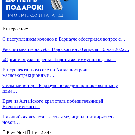
Интересное:
С наступлением холодов в Барнауле обострился вопрос с…
Рассчитывайте на себя. Гороскоп на 30 апреля – 6 мая 2022…
«Организм уже перестал бороться»: иммунолог дала…
В перспективном селе на Алтае построят
маслоэкстракционный…
Сильный ветер в Барнауле повредил припаркованные у
дома…
Врач из Алтайского края стала победительницей
Всероссийского…
На ошибках лечатся. Частная медицина примиряется с
новой…
Prev
Next
1 из 2 347