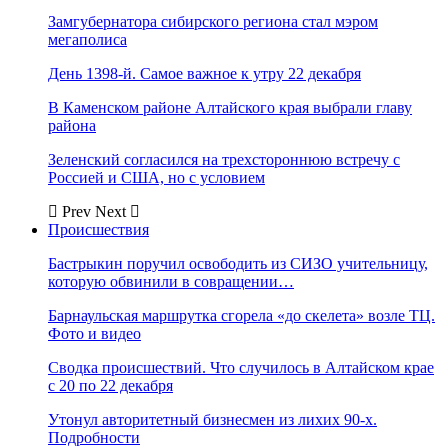
Замгубернатора сибирского региона стал мэром
мегаполиса
День 1398-й. Самое важное к утру 22 декабря
В Каменском районе Алтайского края выбрали главу
района
Зеленский согласился на трехстороннюю встречу с
Россией и США, но с условием
Prev
Next
Происшествия
Бастрыкин поручил освободить из СИЗО учительницу,
которую обвинили в совращении…
Барнаульская маршрутка сгорела «до скелета» возле ТЦ.
Фото и видео
Сводка происшествий. Что случилось в Алтайском крае
с 20 по 22 декабря
Утонул авторитетный бизнесмен из лихих 90-х.
Подробности