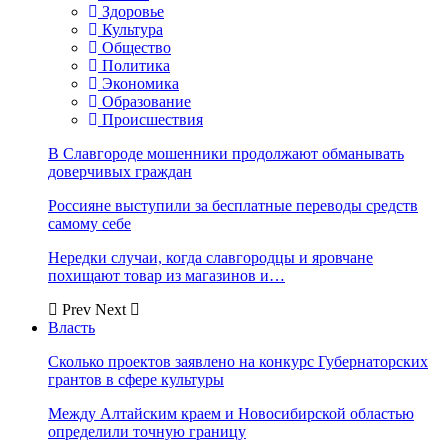
Здоровье
Культура
Общество
Политика
Экономика
Образование
Происшествия
В Славгороде мошенники продолжают обманывать
доверчивых граждан
Россияне выступили за бесплатные переводы средств
самому себе
Нередки случаи, когда славгородцы и яровчане
похищают товар из магазинов и…
Prev
Next
Власть
Сколько проектов заявлено на конкурс Губернаторских
грантов в сфере культуры
Между Алтайским краем и Новосибирской областью
определили точную границу