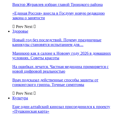
Виктор Журавлев избран главой Троицкого района
«Единая Россия» внесла в Госдуму новую редакцию
закона о занятости
Prev
Next
Здоровье
Новый год без последствий. Почему праздничные
каникулы становятся испытанием для…
Маникюр как в салоне к Новому году 2026 в домашних
условиях. Советы красоты
На ошибках лечатся. Частная медицина примиряется с
новой цифровой реальностью
Врач подсказал действенные способы защиты от
гонконгского гриппа. Точные симптомы
Prev
Next
Культура
Еще один алтайский кинозал присоединился к проекту
«Пушкинская карта»