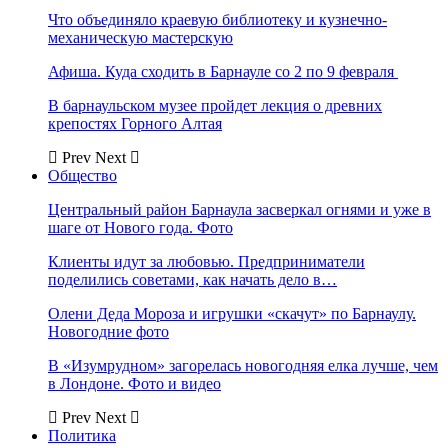
Что объединяло краевую библиотеку и кузнечно-
механическую мастерскую
Афиша. Куда сходить в Барнауле со 2 по 9 февраля
В барнаульском музее пройдет лекция о древних
крепостях Горного Алтая
Prev
Next
Общество
Центральный район Барнаула засверкал огнями и уже в
шаге от Нового года. Фото
Клиенты идут за любовью. Предприниматели
поделились советами, как начать дело в…
Олени Деда Мороза и игрушки «скачут» по Барнаулу.
Новогодние фото
В «Изумрудном» загорелась новогодняя елка лучше, чем
в Лондоне. Фото и видео
Prev
Next
Политика