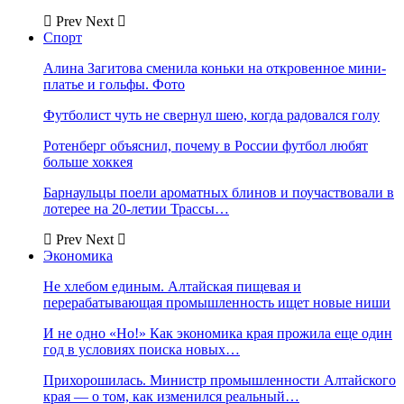
Prev
Next
Спорт
Алина Загитова сменила коньки на откровенное мини-
платье и гольфы. Фото
Футболист чуть не свернул шею, когда радовался голу
Ротенберг объяснил, почему в России футбол любят
больше хоккея
Барнаульцы поели ароматных блинов и поучаствовали в
лотерее на 20-летии Трассы…
Prev
Next
Экономика
Не хлебом единым. Алтайская пищевая и
перерабатывающая промышленность ищет новые ниши
И не одно «Но!» Как экономика края прожила еще один
год в условиях поиска новых…
Прихорошилась. Министр промышленности Алтайского
края — о том, как изменился реальный…