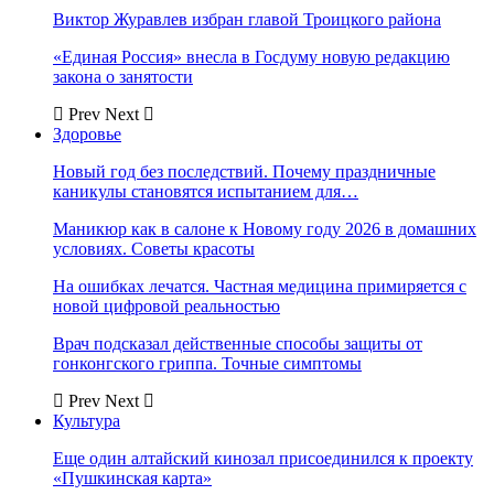
Виктор Журавлев избран главой Троицкого района
«Единая Россия» внесла в Госдуму новую редакцию
закона о занятости
Prev
Next
Здоровье
Новый год без последствий. Почему праздничные
каникулы становятся испытанием для…
Маникюр как в салоне к Новому году 2026 в домашних
условиях. Советы красоты
На ошибках лечатся. Частная медицина примиряется с
новой цифровой реальностью
Врач подсказал действенные способы защиты от
гонконгского гриппа. Точные симптомы
Prev
Next
Культура
Еще один алтайский кинозал присоединился к проекту
«Пушкинская карта»