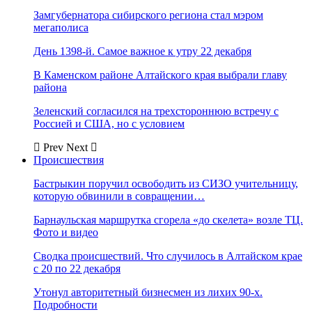
Замгубернатора сибирского региона стал мэром
мегаполиса
День 1398-й. Самое важное к утру 22 декабря
В Каменском районе Алтайского края выбрали главу
района
Зеленский согласился на трехстороннюю встречу с
Россией и США, но с условием
Prev
Next
Происшествия
Бастрыкин поручил освободить из СИЗО учительницу,
которую обвинили в совращении…
Барнаульская маршрутка сгорела «до скелета» возле ТЦ.
Фото и видео
Сводка происшествий. Что случилось в Алтайском крае
с 20 по 22 декабря
Утонул авторитетный бизнесмен из лихих 90-х.
Подробности