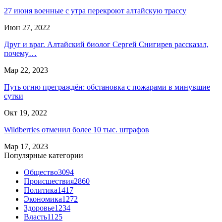
27 июня военные с утра перекроют алтайскую трассу
Июн 27, 2022
Друг и враг. Алтайский биолог Сергей Снигирев рассказал,
почему…
Мар 22, 2023
Путь огню преграждён: обстановка с пожарами в минувшие
сутки
Окт 19, 2022
Wildberries отменил более 10 тыс. штрафов
Мар 17, 2023
Популярные категории
Общество
3094
Происшествия
2860
Политика
1417
Экономика
1272
Здоровье
1234
Власть
1125