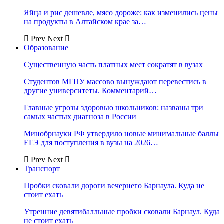
Яйца и рис дешевле, мясо дороже: как изменились цены
на продукты в Алтайском крае за…
Prev
Next
Образование
Существенную часть платных мест сократят в вузах
Студентов МГПУ массово вынуждают перевестись в
другие университеты. Комментарий…
Главные угрозы здоровью школьников: названы три
самых частых диагноза в России
Минобрнауки РФ утвердило новые минимальные баллы
ЕГЭ для поступления в вузы на 2026…
Prev
Next
Транспорт
Пробки сковали дороги вечернего Барнаула. Куда не
стоит ехать
Утренние девятибалльные пробки сковали Барнаул. Куда
не стоит ехать