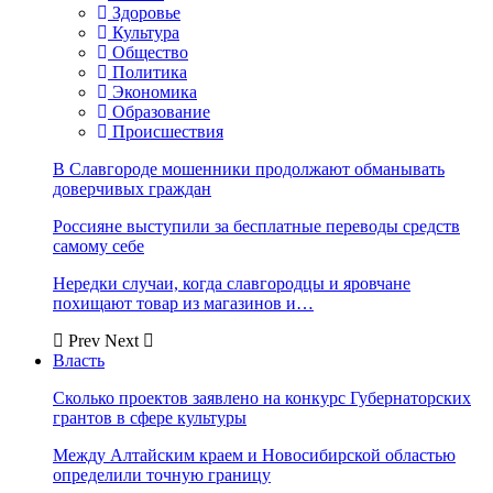
Здоровье
Культура
Общество
Политика
Экономика
Образование
Происшествия
В Славгороде мошенники продолжают обманывать
доверчивых граждан
Россияне выступили за бесплатные переводы средств
самому себе
Нередки случаи, когда славгородцы и яровчане
похищают товар из магазинов и…
Prev
Next
Власть
Сколько проектов заявлено на конкурс Губернаторских
грантов в сфере культуры
Между Алтайским краем и Новосибирской областью
определили точную границу