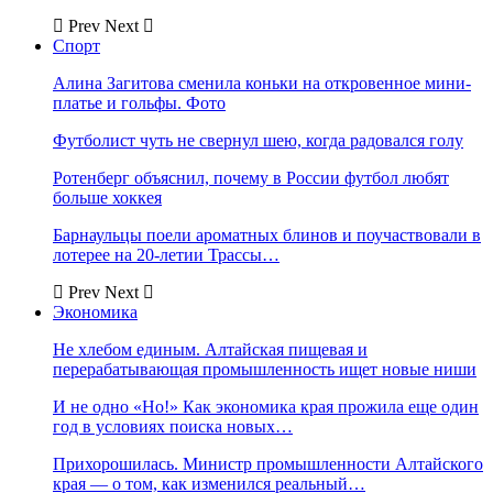
Prev
Next
Спорт
Алина Загитова сменила коньки на откровенное мини-
платье и гольфы. Фото
Футболист чуть не свернул шею, когда радовался голу
Ротенберг объяснил, почему в России футбол любят
больше хоккея
Барнаульцы поели ароматных блинов и поучаствовали в
лотерее на 20-летии Трассы…
Prev
Next
Экономика
Не хлебом единым. Алтайская пищевая и
перерабатывающая промышленность ищет новые ниши
И не одно «Но!» Как экономика края прожила еще один
год в условиях поиска новых…
Прихорошилась. Министр промышленности Алтайского
края — о том, как изменился реальный…