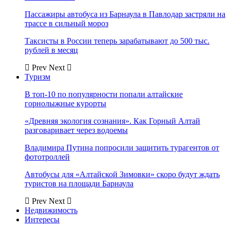
Пассажиры автобуса из Барнаула в Павлодар застряли на
трассе в сильный мороз
Таксисты в России теперь зарабатывают до 500 тыс.
рублей в месяц
Prev
Next
Туризм
В топ-10 по популярности попали алтайские
горнолыжные курорты
«Древняя экология сознания». Как Горный Алтай
разговаривает через водоемы
Владимира Путина попросили защитить турагентов от
фототроллей
Автобусы для «Алтайской Зимовки» скоро будут ждать
туристов на площади Барнаула
Prev
Next
Недвижимость
Интересы