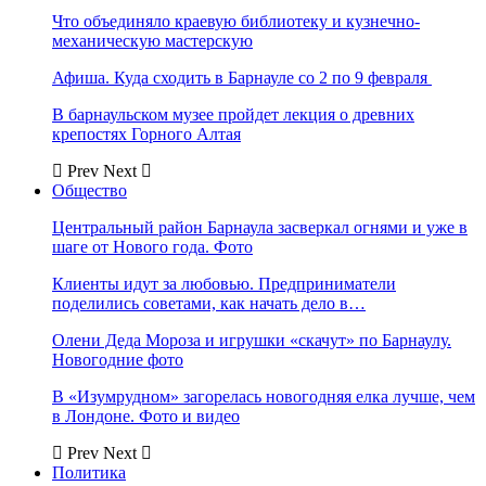
Что объединяло краевую библиотеку и кузнечно-
механическую мастерскую
Афиша. Куда сходить в Барнауле со 2 по 9 февраля
В барнаульском музее пройдет лекция о древних
крепостях Горного Алтая
Prev
Next
Общество
Центральный район Барнаула засверкал огнями и уже в
шаге от Нового года. Фото
Клиенты идут за любовью. Предприниматели
поделились советами, как начать дело в…
Олени Деда Мороза и игрушки «скачут» по Барнаулу.
Новогодние фото
В «Изумрудном» загорелась новогодняя елка лучше, чем
в Лондоне. Фото и видео
Prev
Next
Политика