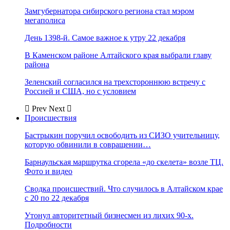
Замгубернатора сибирского региона стал мэром
мегаполиса
День 1398-й. Самое важное к утру 22 декабря
В Каменском районе Алтайского края выбрали главу
района
Зеленский согласился на трехстороннюю встречу с
Россией и США, но с условием
Prev
Next
Происшествия
Бастрыкин поручил освободить из СИЗО учительницу,
которую обвинили в совращении…
Барнаульская маршрутка сгорела «до скелета» возле ТЦ.
Фото и видео
Сводка происшествий. Что случилось в Алтайском крае
с 20 по 22 декабря
Утонул авторитетный бизнесмен из лихих 90-х.
Подробности