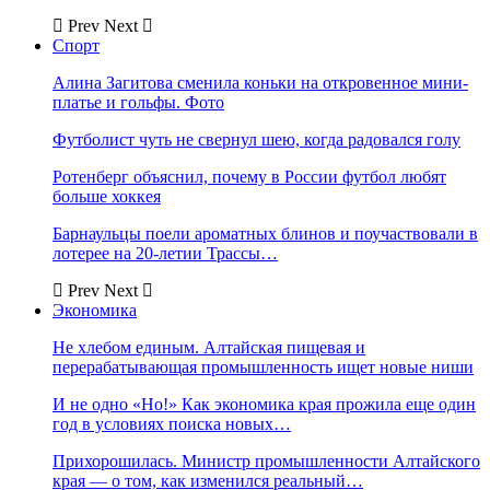
Prev
Next
Спорт
Алина Загитова сменила коньки на откровенное мини-
платье и гольфы. Фото
Футболист чуть не свернул шею, когда радовался голу
Ротенберг объяснил, почему в России футбол любят
больше хоккея
Барнаульцы поели ароматных блинов и поучаствовали в
лотерее на 20-летии Трассы…
Prev
Next
Экономика
Не хлебом единым. Алтайская пищевая и
перерабатывающая промышленность ищет новые ниши
И не одно «Но!» Как экономика края прожила еще один
год в условиях поиска новых…
Прихорошилась. Министр промышленности Алтайского
края — о том, как изменился реальный…