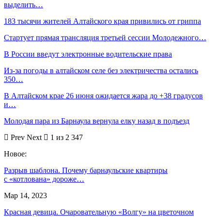
выделить…
183 тысячи жителей Алтайского края привились от гриппа
Стартует прямая трансляция третьей сессии Молодежного…
В России введут электронные водительские права
Из-за погоды в алтайском селе без электричества остались
350…
В Алтайском крае 26 июня ожидается жара до +38 градусов
и…
Молодая пара из Барнаула вернула елку назад в подъезд
Prev
Next
1 из 2 347
Новое:
Разрыв шаблона. Почему барнаульские квартиры
с «котлована» дороже…
Мар 14, 2023
Красная девица. Очаровательную «Волгу» на цветочном