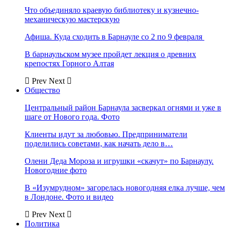
Что объединяло краевую библиотеку и кузнечно-
механическую мастерскую
Афиша. Куда сходить в Барнауле со 2 по 9 февраля
В барнаульском музее пройдет лекция о древних
крепостях Горного Алтая
Prev
Next
Общество
Центральный район Барнаула засверкал огнями и уже в
шаге от Нового года. Фото
Клиенты идут за любовью. Предприниматели
поделились советами, как начать дело в…
Олени Деда Мороза и игрушки «скачут» по Барнаулу.
Новогодние фото
В «Изумрудном» загорелась новогодняя елка лучше, чем
в Лондоне. Фото и видео
Prev
Next
Политика