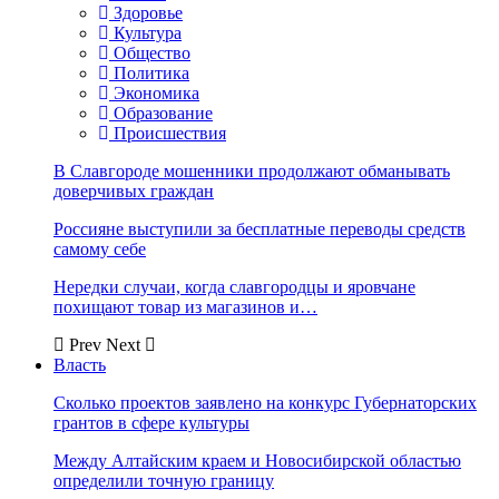
Здоровье
Культура
Общество
Политика
Экономика
Образование
Происшествия
В Славгороде мошенники продолжают обманывать
доверчивых граждан
Россияне выступили за бесплатные переводы средств
самому себе
Нередки случаи, когда славгородцы и яровчане
похищают товар из магазинов и…
Prev
Next
Власть
Сколько проектов заявлено на конкурс Губернаторских
грантов в сфере культуры
Между Алтайским краем и Новосибирской областью
определили точную границу