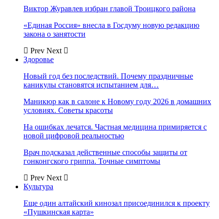
Виктор Журавлев избран главой Троицкого района
«Единая Россия» внесла в Госдуму новую редакцию
закона о занятости
Prev
Next
Здоровье
Новый год без последствий. Почему праздничные
каникулы становятся испытанием для…
Маникюр как в салоне к Новому году 2026 в домашних
условиях. Советы красоты
На ошибках лечатся. Частная медицина примиряется с
новой цифровой реальностью
Врач подсказал действенные способы защиты от
гонконгского гриппа. Точные симптомы
Prev
Next
Культура
Еще один алтайский кинозал присоединился к проекту
«Пушкинская карта»