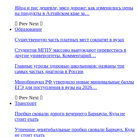
Яйца и рис дешевле, мясо дороже: как изменились цены
на продукты в Алтайском крае за…
Prev
Next
Образование
Существенную часть платных мест сократят в вузах
Студентов МГПУ массово вынуждают перевестись в
другие университеты. Комментарий…
Главные угрозы здоровью школьников: названы три
самых частых диагноза в России
Минобрнауки РФ утвердило новые минимальные баллы
ЕГЭ для поступления в вузы на 2026…
Prev
Next
Транспорт
Пробки сковали дороги вечернего Барнаула. Куда не
стоит ехать
Утренние девятибалльные пробки сковали Барнаул. Куда
не стоит ехать