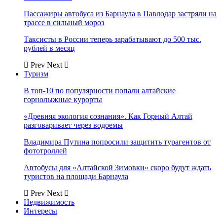
Пассажиры автобуса из Барнаула в Павлодар застряли на
трассе в сильный мороз
Таксисты в России теперь зарабатывают до 500 тыс.
рублей в месяц
Prev
Next
Туризм
В топ-10 по популярности попали алтайские
горнолыжные курорты
«Древняя экология сознания». Как Горный Алтай
разговаривает через водоемы
Владимира Путина попросили защитить турагентов от
фототроллей
Автобусы для «Алтайской Зимовки» скоро будут ждать
туристов на площади Барнаула
Prev
Next
Недвижимость
Интересы