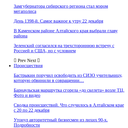
Замгубернатора сибирского региона стал мэром
мегаполиса
День 1398-й. Самое важное к утру 22 декабря
В Каменском районе Алтайского края выбрали главу
района
Зеленский согласился на трехстороннюю встречу с
Россией и США, но с условием
Prev
Next
Происшествия
Бастрыкин поручил освободить из СИЗО учительницу,
которую обвинили в совращении…
Барнаульская маршрутка сгорела «до скелета» возле ТЦ.
Фото и видео
Сводка происшествий. Что случилось в Алтайском крае
с 20 по 22 декабря
Утонул авторитетный бизнесмен из лихих 90-х.
Подробности