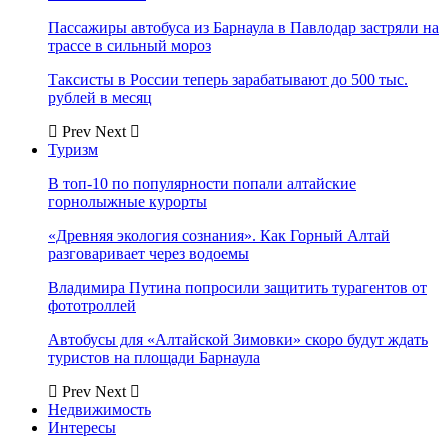
Пассажиры автобуса из Барнаула в Павлодар застряли на
трассе в сильный мороз
Таксисты в России теперь зарабатывают до 500 тыс.
рублей в месяц
Prev
Next
Туризм
В топ-10 по популярности попали алтайские
горнолыжные курорты
«Древняя экология сознания». Как Горный Алтай
разговаривает через водоемы
Владимира Путина попросили защитить турагентов от
фототроллей
Автобусы для «Алтайской Зимовки» скоро будут ждать
туристов на площади Барнаула
Prev
Next
Недвижимость
Интересы