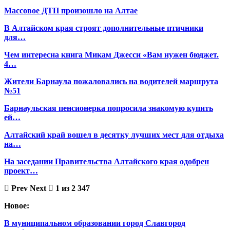
Массовое ДТП произошло на Алтае
В Алтайском края строят дополнительные птичники
для…
Чем интересна книга Микам Джесси «Вам нужен бюджет.
4…
Жители Барнаула пожаловались на водителей маршрута
№51
Барнаульская пенсионерка попросила знакомую купить
ей…
Алтайский край вошел в десятку лучших мест для отдыха
на…
На заседании Правительства Алтайского края одобрен
проект…
Prev
Next
1 из 2 347
Новое:
В муниципальном образовании город Славгород