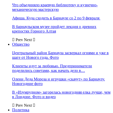
Что объединяло краевую библиотеку и кузнечно-
механическую мастерскую
Афиша. Куда сходить в Барнауле со 2 по 9 февраля
В барнаульском музее пройдет лекция о древних
крепостях Горного Алтая
Prev
Next
Общество
Центральный район Барнаула засверкал огнями и уже в
шаге от Нового года. Фото
Клиенты идут за любовью. Предприниматели
поделились советами, как начать дело в…
Олени Деда Мороза и игрушки «скачут» по Барнаулу.
Новогодние фото
В «Изумрудном» загорелась новогодняя елка лучше, чем
в Лондоне. Фото и видео
Prev
Next
Политика