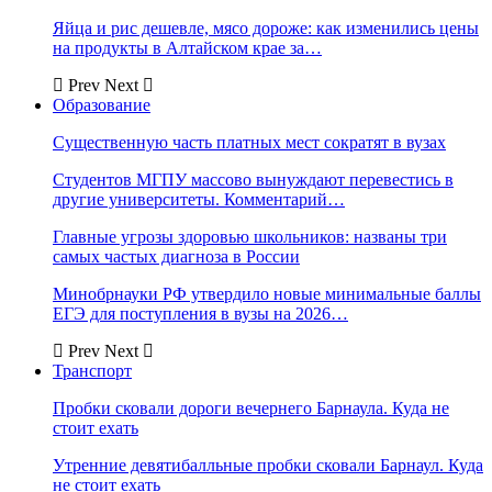
Яйца и рис дешевле, мясо дороже: как изменились цены
на продукты в Алтайском крае за…
Prev
Next
Образование
Существенную часть платных мест сократят в вузах
Студентов МГПУ массово вынуждают перевестись в
другие университеты. Комментарий…
Главные угрозы здоровью школьников: названы три
самых частых диагноза в России
Минобрнауки РФ утвердило новые минимальные баллы
ЕГЭ для поступления в вузы на 2026…
Prev
Next
Транспорт
Пробки сковали дороги вечернего Барнаула. Куда не
стоит ехать
Утренние девятибалльные пробки сковали Барнаул. Куда
не стоит ехать