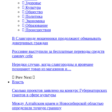
Здоровье
Культура
Общество
Политика
Экономика
Образование
Происшествия
В Славгороде мошенники продолжают обманывать
доверчивых граждан
Россияне выступили за бесплатные переводы средств
самому себе
Нередки случаи, когда славгородцы и яровчане
похищают товар из магазинов и…
Prev
Next
Власть
Сколько проектов заявлено на конкурс Губернаторских
грантов в сфере культуры
Между Алтайским краем и Новосибирской областью
определили точную границу