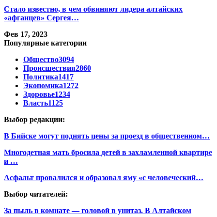
Стало известно, в чем обвиняют лидера алтайских
«афганцев» Сергея…
Фев 17, 2023
Популярные категории
Общество
3094
Происшествия
2860
Политика
1417
Экономика
1272
Здоровье
1234
Власть
1125
Выбор редакции:
В Бийске могут поднять цены за проезд в общественном…
Многодетная мать бросила детей в захламленной квартире
и …
Асфальт провалился и образовал яму «с человеческий…
Выбор читателей:
За пыль в комнате — головой в унитаз. В Алтайском