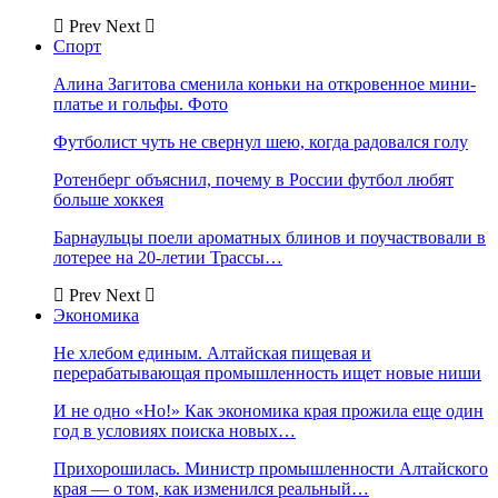
Prev
Next
Спорт
Алина Загитова сменила коньки на откровенное мини-
платье и гольфы. Фото
Футболист чуть не свернул шею, когда радовался голу
Ротенберг объяснил, почему в России футбол любят
больше хоккея
Барнаульцы поели ароматных блинов и поучаствовали в
лотерее на 20-летии Трассы…
Prev
Next
Экономика
Не хлебом единым. Алтайская пищевая и
перерабатывающая промышленность ищет новые ниши
И не одно «Но!» Как экономика края прожила еще один
год в условиях поиска новых…
Прихорошилась. Министр промышленности Алтайского
края — о том, как изменился реальный…