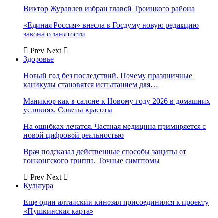
Виктор Журавлев избран главой Троицкого района
«Единая Россия» внесла в Госдуму новую редакцию
закона о занятости
Prev
Next
Здоровье
Новый год без последствий. Почему праздничные
каникулы становятся испытанием для…
Маникюр как в салоне к Новому году 2026 в домашних
условиях. Советы красоты
На ошибках лечатся. Частная медицина примиряется с
новой цифровой реальностью
Врач подсказал действенные способы защиты от
гонконгского гриппа. Точные симптомы
Prev
Next
Культура
Еще один алтайский кинозал присоединился к проекту
«Пушкинская карта»