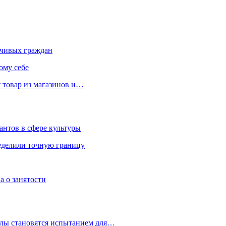
чивых граждан
ому себе
 товар из магазинов и…
антов в сфере культуры
еделили точную границу
а о занятости
улы становятся испытанием для…