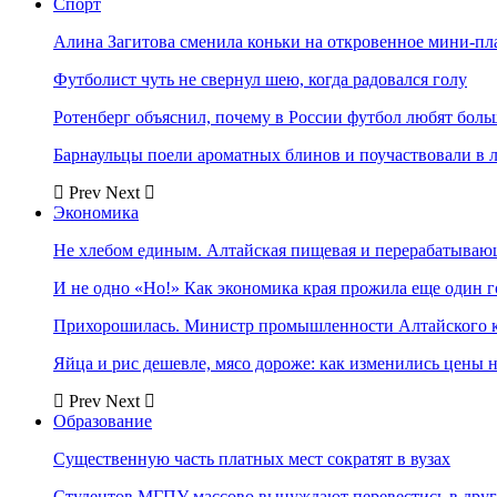
Спорт
Алина Загитова сменила коньки на откровенное мини-пл
Футболист чуть не свернул шею, когда радовался голу
Ротенберг объяснил, почему в России футбол любят боль
Барнаульцы поели ароматных блинов и поучаствовали в 
Prev
Next
Экономика
Не хлебом единым. Алтайская пищевая и перерабатыва
И не одно «Но!» Как экономика края прожила еще один 
Прихорошилась. Министр промышленности Алтайского к
Яйца и рис дешевле, мясо дороже: как изменились цены 
Prev
Next
Образование
Существенную часть платных мест сократят в вузах
Студентов МГПУ массово вынуждают перевестись в дру