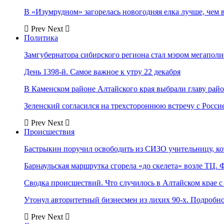
В «Изумрудном» загорелась новогодняя елка лучше, чем 
Prev
Next
Политика
Замгубернатора сибирского региона стал мэром мегаполи
День 1398-й. Самое важное к утру 22 декабря
В Каменском районе Алтайского края выбрали главу рай
Зеленский согласился на трехстороннюю встречу с Росси
Prev
Next
Происшествия
Бастрыкин поручил освободить из СИЗО учительницу, 
Барнаульская маршрутка сгорела «до скелета» возле ТЦ. 
Сводка происшествий. Что случилось в Алтайском крае с 
Утонул авторитетный бизнесмен из лихих 90-х. Подробн
Prev
Next