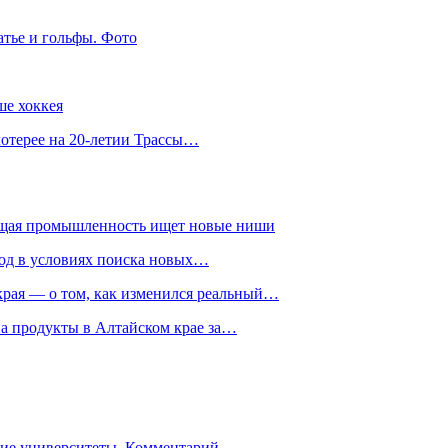
атье и гольфы. Фото
ше хоккея
лотерее на 20-летии Трассы…
ющая промышленность ищет новые ниши
год в условиях поиска новых…
рая — о том, как изменился реальный…
на продукты в Алтайском крае за…
гие университеты. Комментарий…