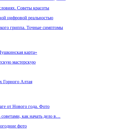
словиях. Советы красоты
овой цифровой реальностью
ского гриппа. Точные симптомы
Пушкинская карта»
ческую мастерскую
ях Горного Алтая
аге от Нового года. Фото
советами, как начать дело в…
вогодние фото