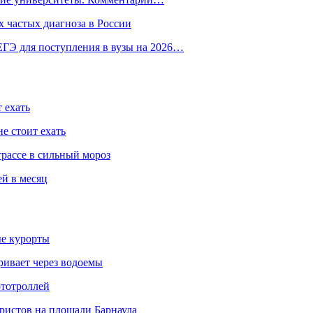
 частых диагноза в России
ГЭ для поступления в вузы на 2026…
 ехать
е стоит ехать
трассе в сильный мороз
ей в месяц
ые курорты
ривает через водоемы
ототроллей
ристов на площади Барнаула