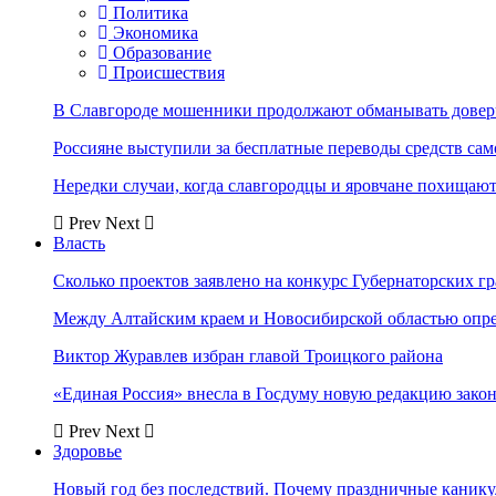
Политика
Экономика
Образование
Происшествия
В Славгороде мошенники продолжают обманывать довер
Россияне выступили за бесплатные переводы средств сам
Нередки случаи, когда славгородцы и яровчане похищают
Prev
Next
Власть
Сколько проектов заявлено на конкурс Губернаторских гр
Между Алтайским краем и Новосибирской областью опр
Виктор Журавлев избран главой Троицкого района
«Единая Россия» внесла в Госдуму новую редакцию закон
Prev
Next
Здоровье
Новый год без последствий. Почему праздничные каник