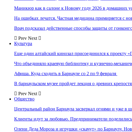
Маникюр как в салоне к Новому году 2026 в домашних у
На ошибках лечатся. Частная медицина примиряется с н
Врач подсказал действенные способы защиты от гонконг
Prev
Next
Культура
Еще один алтайский кинозал присоединился к проекту «
Что объединяло краевую библиотеку и кузнечно-механи
Афиша. Куда сходить в Барнауле со 2 по 9 февраля
В барнаульском музее пройдет лекция о древних крепост
Prev
Next
Общество
Центральный район Барнаула засверкал огнями и уже в ш
Клиенты идут за любовью. Предприниматели поделились 
Олени Деда Мороза и игрушки «скачут» по Барнаулу. Но