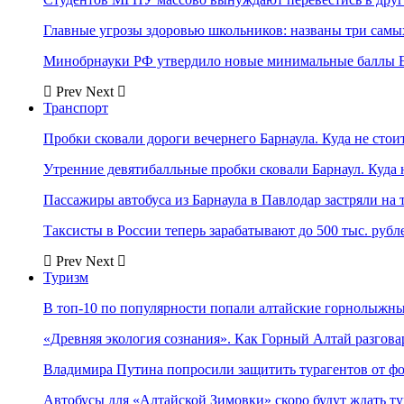
Главные угрозы здоровью школьников: названы три самых
Минобрнауки РФ утвердило новые минимальные баллы Е
Prev
Next
Транспорт
Пробки сковали дороги вечернего Барнаула. Куда не стоит
Утренние девятибалльные пробки сковали Барнаул. Куда н
Пассажиры автобуса из Барнаула в Павлодар застряли на 
Таксисты в России теперь зарабатывают до 500 тыс. рубл
Prev
Next
Туризм
В топ-10 по популярности попали алтайские горнолыжн
«Древняя экология сознания». Как Горный Алтай разгова
Владимира Путина попросили защитить турагентов от ф
Автобусы для «Алтайской Зимовки» скоро будут ждать ту