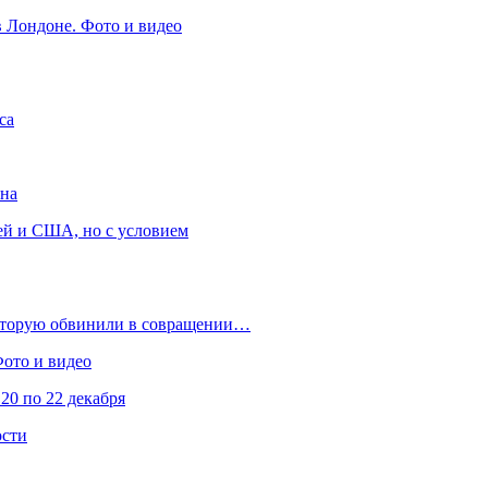
в Лондоне. Фото и видео
са
она
ей и США, но с условием
которую обвинили в совращении…
Фото и видео
20 по 22 декабря
ости