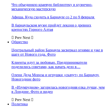
Что объединяло краевую библиотеку и кузнечно-
механическую мастерскую
Афиша. Куда сходить в Барнауле со 2 по 9 февраля
В барнаульском музее пройдет лекция о древних
крепостях Горного Алтая
Prev
Next
Общество
Центральный район Барнаула засверкал огнями и уже в
шаге от Нового года. Фото
Клиенты идут за любовью. Предприниматели
поделились советами, как начать дело в…
Олени Деда Мороза и игрушки «скачут» по Барнаулу.
Новогодние фото
В «Изумрудном» загорелась новогодняя елка лучше, чем
в Лондоне. Фото и видео
Prev
Next
Политика