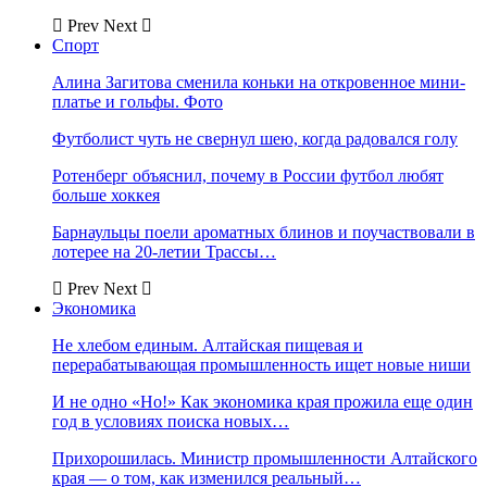
Prev
Next
Спорт
Алина Загитова сменила коньки на откровенное мини-
платье и гольфы. Фото
Футболист чуть не свернул шею, когда радовался голу
Ротенберг объяснил, почему в России футбол любят
больше хоккея
Барнаульцы поели ароматных блинов и поучаствовали в
лотерее на 20-летии Трассы…
Prev
Next
Экономика
Не хлебом единым. Алтайская пищевая и
перерабатывающая промышленность ищет новые ниши
И не одно «Но!» Как экономика края прожила еще один
год в условиях поиска новых…
Прихорошилась. Министр промышленности Алтайского
края — о том, как изменился реальный…