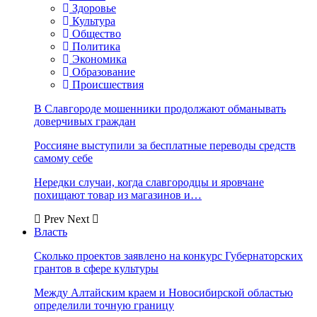
Здоровье
Культура
Общество
Политика
Экономика
Образование
Происшествия
В Славгороде мошенники продолжают обманывать
доверчивых граждан
Россияне выступили за бесплатные переводы средств
самому себе
Нередки случаи, когда славгородцы и яровчане
похищают товар из магазинов и…
Prev
Next
Власть
Сколько проектов заявлено на конкурс Губернаторских
грантов в сфере культуры
Между Алтайским краем и Новосибирской областью
определили точную границу