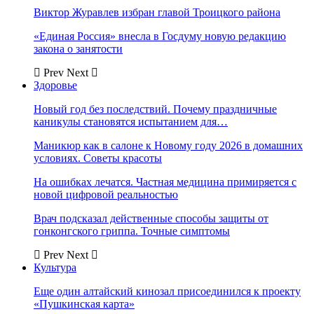
Виктор Журавлев избран главой Троицкого района
«Единая Россия» внесла в Госдуму новую редакцию
закона о занятости
Prev
Next
Здоровье
Новый год без последствий. Почему праздничные
каникулы становятся испытанием для…
Маникюр как в салоне к Новому году 2026 в домашних
условиях. Советы красоты
На ошибках лечатся. Частная медицина примиряется с
новой цифровой реальностью
Врач подсказал действенные способы защиты от
гонконгского гриппа. Точные симптомы
Prev
Next
Культура
Еще один алтайский кинозал присоединился к проекту
«Пушкинская карта»