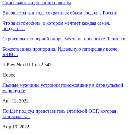
Списывают ли долги по налогам
Впервые за три года сократился объем госдолга России
Что за автомобиль. о котором мечтает каждая семья,
продают…
Строительство первой опоры моста на проспекте Ленина в…
Божественная пропорция. Идеальную пятирешку возле
БЮИ…
Prev
Next
1 из 2 347
Новое:
Пьяные мужчины устроили поножовщину в барнаульской
маршрутке
Авг 12, 2022
Пойдет под суд представитель алтайской ОПГ, которая
занималась…
Апр 19, 2022