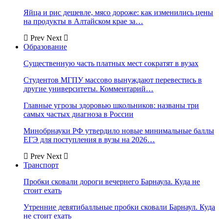
Яйца и рис дешевле, мясо дороже: как изменились цены
на продукты в Алтайском крае за…
Prev
Next
Образование
Существенную часть платных мест сократят в вузах
Студентов МГПУ массово вынуждают перевестись в
другие университеты. Комментарий…
Главные угрозы здоровью школьников: названы три
самых частых диагноза в России
Минобрнауки РФ утвердило новые минимальные баллы
ЕГЭ для поступления в вузы на 2026…
Prev
Next
Транспорт
Пробки сковали дороги вечернего Барнаула. Куда не
стоит ехать
Утренние девятибалльные пробки сковали Барнаул. Куда
не стоит ехать