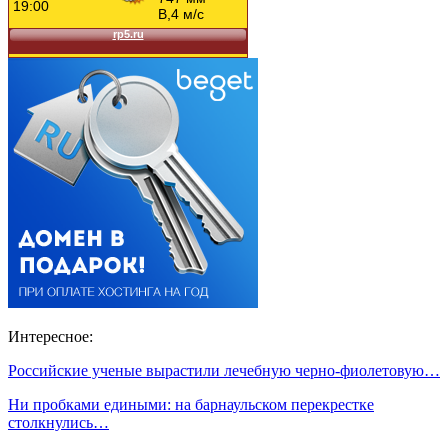
Интересное:
Российские ученые вырастили лечебную черно-фиолетовую…
Ни пробками едиными: на барнаульском перекрестке
столкнулись…