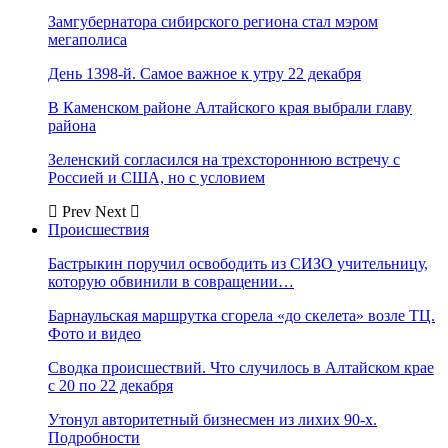
Замгубернатора сибирского региона стал мэром
мегаполиса
День 1398-й. Самое важное к утру 22 декабря
В Каменском районе Алтайского края выбрали главу
района
Зеленский согласился на трехстороннюю встречу с
Россией и США, но с условием
Prev
Next
Происшествия
Бастрыкин поручил освободить из СИЗО учительницу,
которую обвинили в совращении…
Барнаульская маршрутка сгорела «до скелета» возле ТЦ.
Фото и видео
Сводка происшествий. Что случилось в Алтайском крае
с 20 по 22 декабря
Утонул авторитетный бизнесмен из лихих 90-х.
Подробности