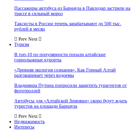
Пассажиры автобуса из Барнаула в Павлодар застряли на
трассе в сильный мороз
Таксисты в России теперь зарабатывают до 500 тыс.
рублей в месяц
Prev
Next
Туризм
В топ-10 по популярности попали алтайские
горнолыжные курорты
«Древняя экология сознания». Как Горный Алтай
разговаривает через водоемы
Владимира Путина попросили защитить турагентов от
фототроллей
Автобусы для «Алтайской Зимовки» скоро будут ждать
туристов на площади Барнаула
Prev
Next
Недвижимость
Интересы