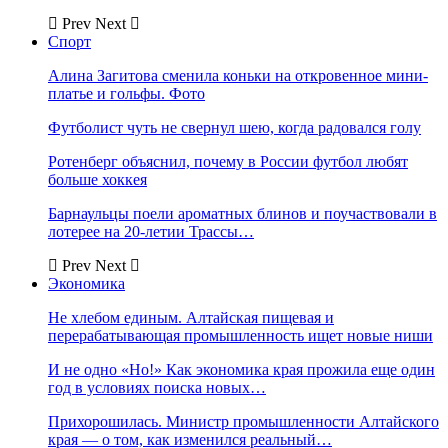
Prev
Next
Спорт
Алина Загитова сменила коньки на откровенное мини-
платье и гольфы. Фото
Футболист чуть не свернул шею, когда радовался голу
Ротенберг объяснил, почему в России футбол любят
больше хоккея
Барнаульцы поели ароматных блинов и поучаствовали в
лотерее на 20-летии Трассы…
Prev
Next
Экономика
Не хлебом единым. Алтайская пищевая и
перерабатывающая промышленность ищет новые ниши
И не одно «Но!» Как экономика края прожила еще один
год в условиях поиска новых…
Прихорошилась. Министр промышленности Алтайского
края — о том, как изменился реальный…