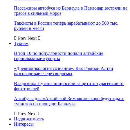
Пассажиры автобуса из Барнаула в Павлодар застряли на
трассе в сильный мороз
Таксисты в России теперь зарабатывают до 500 тыс.
рублей в месяц
Prev
Next
Туризм
В топ-10 по популярности попали алтайские
горнолыжные курорты
«Древняя экология сознания». Как Горный Алтай
разговаривает через водоемы
Владимира Путина попросили защитить турагентов от
фототроллей
Автобусы для «Алтайской Зимовки» скоро будут ждать
туристов на площади Барнаула
Prev
Next
Недвижимость
Интересы