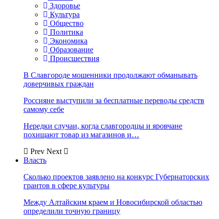
Здоровье
Культура
Общество
Политика
Экономика
Образование
Происшествия
В Славгороде мошенники продолжают обманывать
доверчивых граждан
Россияне выступили за бесплатные переводы средств
самому себе
Нередки случаи, когда славгородцы и яровчане
похищают товар из магазинов и…
Prev
Next
Власть
Сколько проектов заявлено на конкурс Губернаторских
грантов в сфере культуры
Между Алтайским краем и Новосибирской областью
определили точную границу