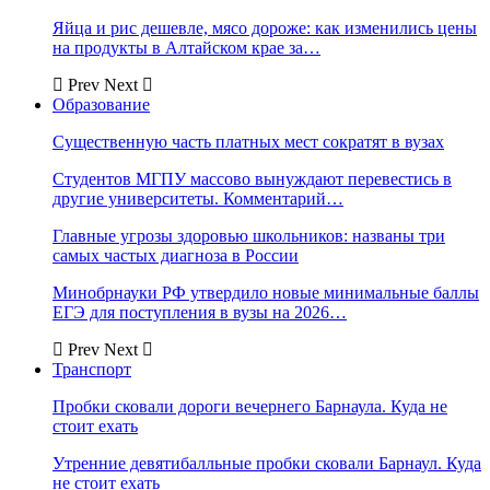
Яйца и рис дешевле, мясо дороже: как изменились цены
на продукты в Алтайском крае за…
Prev
Next
Образование
Существенную часть платных мест сократят в вузах
Студентов МГПУ массово вынуждают перевестись в
другие университеты. Комментарий…
Главные угрозы здоровью школьников: названы три
самых частых диагноза в России
Минобрнауки РФ утвердило новые минимальные баллы
ЕГЭ для поступления в вузы на 2026…
Prev
Next
Транспорт
Пробки сковали дороги вечернего Барнаула. Куда не
стоит ехать
Утренние девятибалльные пробки сковали Барнаул. Куда
не стоит ехать