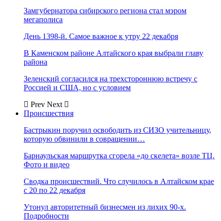
Замгубернатора сибирского региона стал мэром
мегаполиса
День 1398-й. Самое важное к утру 22 декабря
В Каменском районе Алтайского края выбрали главу
района
Зеленский согласился на трехстороннюю встречу с
Россией и США, но с условием
Prev
Next
Происшествия
Бастрыкин поручил освободить из СИЗО учительницу,
которую обвинили в совращении…
Барнаульская маршрутка сгорела «до скелета» возле ТЦ.
Фото и видео
Сводка происшествий. Что случилось в Алтайском крае
с 20 по 22 декабря
Утонул авторитетный бизнесмен из лихих 90-х.
Подробности