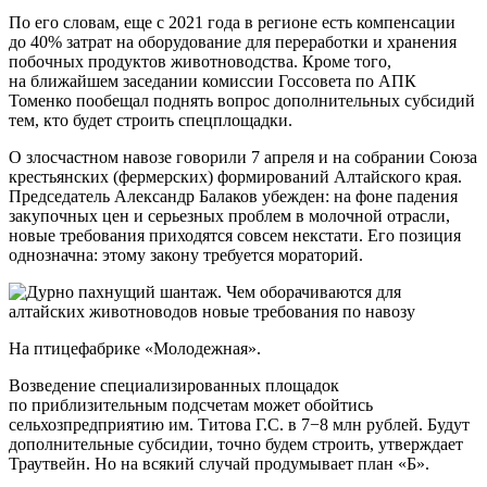
По его словам, еще с 2021 года в регионе есть компенсации
до 40% затрат на оборудование для переработки и хранения
побочных продуктов животноводства. Кроме того,
на ближайшем заседании комиссии Госсовета по АПК
Томенко пообещал поднять вопрос дополнительных субсидий
тем, кто будет строить спецплощадки.
О злосчастном навозе говорили 7 апреля и на собрании Союза
крестьянских (фермерских) формирований Алтайского края.
Председатель Александр Балаков убежден: на фоне падения
закупочных цен и серьезных проблем в молочной отрасли,
новые требования приходятся совсем некстати. Его позиция
однозначна: этому закону требуется мораторий.
На птицефабрике «Молодежная».
Возведение специализированных площадок
по приблизительным подсчетам может обойтись
сельхозпредприятию им. Титова Г.С. в 7−8 млн рублей. Будут
дополнительные субсидии, точно будем строить, утверждает
Траутвейн. Но на всякий случай продумывает план «Б».