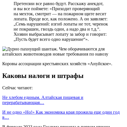
Претензии все равно будут. Расскажу анекдот,
и вы все поймете: «Приходит проверяющий
на мехток, смотрит — на пожарном щите весит
лопата. Вроде все, как положено. А он заявляет:
„Семь нарушений: изгиб лопаты не тот, черенок
не покрашен, гвоздь один, а надо два и т.д.“.
Хозяин выбрасывает лопату за забор и говорит:
„Пусть будет всего одно нарушение“».
Коровы ассоциации крестьянских хозяйств «Ануйское».
Каковы налоги и штрафы
Сейчас читают:
Не хлебом единым. Алтайская пищевая и
перерабатывающая…
И не одно «Но!» Как экономика края прожила еще один год
в…
В феврале 2023 года Госдума приняла в первом чтении