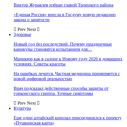
Виктор Журавлев избран главой Троицкого района
«Единая Россия» внесла в Госдуму новую редакцию
закона о занятости
Prev
Next
Здоровье
Новый год без последствий. Почему праздничные
каникулы становятся испытанием для…
Маникюр как в салоне к Новому году 2026 в домашних
условиях. Советы красоты
На ошибках лечатся. Частная медицина примиряется с
новой цифровой реальностью
Врач подсказал действенные способы защиты от
гонконгского гриппа. Точные симптомы
Prev
Next
Культура
Еще один алтайский кинозал присоединился к проекту
«Пушкинская карта»