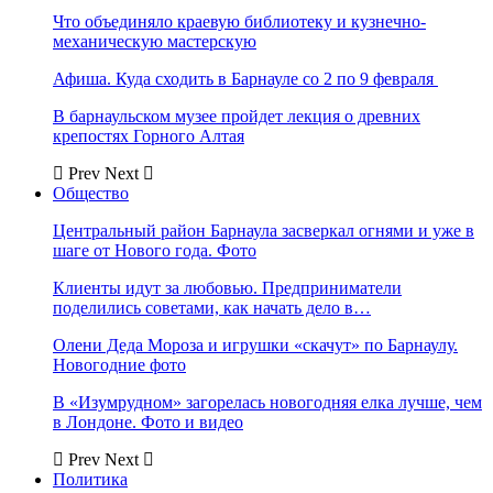
Что объединяло краевую библиотеку и кузнечно-
механическую мастерскую
Афиша. Куда сходить в Барнауле со 2 по 9 февраля
В барнаульском музее пройдет лекция о древних
крепостях Горного Алтая
Prev
Next
Общество
Центральный район Барнаула засверкал огнями и уже в
шаге от Нового года. Фото
Клиенты идут за любовью. Предприниматели
поделились советами, как начать дело в…
Олени Деда Мороза и игрушки «скачут» по Барнаулу.
Новогодние фото
В «Изумрудном» загорелась новогодняя елка лучше, чем
в Лондоне. Фото и видео
Prev
Next
Политика