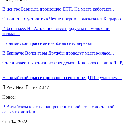
В центре Барнаула произошло ДТП. На месте работают…
О попытках устроить в Чечне погромы высказался Кадыров
И бее и мее. На Алтае появятся продукты из молока не
только…
На алтайской трассе автомобиль снес деревья
В Барнауле Волонтеры Дружбы проведут мастер-класс,…
Стали известны итоги референдумов. Как голосовали в ЛНР,
…
На алтайской трассе произошло серьезное ДТП с участием…
Prev
Next
1 из 2 347
Новое:
В Алтайском крае нашли решение проблемы с доставкой
сельских детей в…
Сен 14, 2022