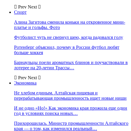
Prev
Next
Спорт
Алина Загитова сменила коньки на откровенное мини-
платье и гольфы. Фото
Футболист чуть не свернул шею, когда радовался голу
Ротенберг объяснил, почему в России футбол любят
больше хоккея
Барнаульцы поели ароматных блинов и поучаствовали в
лотерее на 20-летии Трассы…
Prev
Next
Экономика
Не хлебом единым. Алтайская пищевая и
перерабатывающая промышленность ищет новые ниши
И не одно «Но!» Как экономика края прожила еще один
год в условиях поиска новых…
Прихорошилась. Министр промышленности Алтайского
края — о том, как изменился реальный…