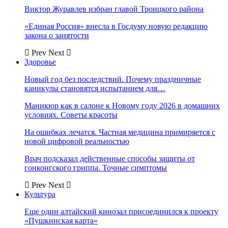
Виктор Журавлев избран главой Троицкого района
«Единая Россия» внесла в Госдуму новую редакцию
закона о занятости
Prev
Next
Здоровье
Новый год без последствий. Почему праздничные
каникулы становятся испытанием для…
Маникюр как в салоне к Новому году 2026 в домашних
условиях. Советы красоты
На ошибках лечатся. Частная медицина примиряется с
новой цифровой реальностью
Врач подсказал действенные способы защиты от
гонконгского гриппа. Точные симптомы
Prev
Next
Культура
Еще один алтайский кинозал присоединился к проекту
«Пушкинская карта»