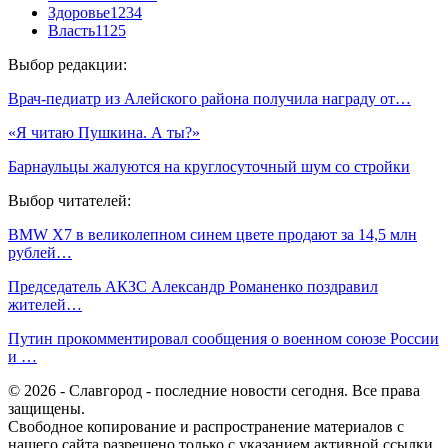
Здоровье
1234
Власть
1125
Выбор редакции:
Врач-педиатр из Алейского района получила награду от…
«Я читаю Пушкина. А ты?»
Барнаульцы жалуются на круглосуточный шум со стройки
Выбор читателей:
BMW X7 в великолепном синем цвете продают за 14,5 млн
рублей…
Председатель АКЗС Александр Романенко поздравил
жителей…
Путин прокомментировал сообщения о военном союзе России
и …
© 2026 - Славгород - последние новости сегодня. Все права
защищены.
Свободное копирование и распространение материалов с
нашего сайта разрешено только с указанием активной ссылки