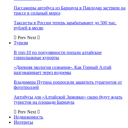
Пассажиры автобуса из Барнаула в Павлодар застряли на
трассе в сильный мороз
Таксисты в России теперь зарабатывают до 500 тыс.
рублей в месяц
Prev
Next
Туризм
В топ-10 по популярности попали алтайские
горнолыжные курорты
«Древняя экология сознания». Как Горный Алтай
разговаривает через водоемы
Владимира Путина попросили защитить турагентов от
фототроллей
Автобусы для «Алтайской Зимовки» скоро будут ждать
туристов на площади Барнаула
Prev
Next
Недвижимость
Интересы