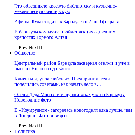
Что объединяло краевую библиотеку и кузнечно-
механическую мастерскую
Афиша. Куда сходить в Барнауле со 2 по 9 февраля
В барнаульском музее пройдет лекция о древних
крепостях Горного Алтая
Prev
Next
Общество
Центральный район Барнаула засверкал огнями и уже в
шаге от Нового года. Фото
Клиенты идут за любовью. Предприниматели
поделились советами, как начать дело в…
Олени Деда Мороза и игрушки «скачут» по Барнаулу.
Новогодние фото
В «Изумрудном» загорелась новогодняя елка лучше, чем
в Лондоне. Фото и видео
Prev
Next
Политика