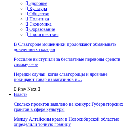
Здоровье
Культура
Общество
Политика
Экономика
Образование
Происшествия
В Славгороде мошенники продолжают обманывать
доверчивых граждан
Россияне выступили за бесплатные переводы средств
самому себе
Нередки случаи, когда славгородцы и яровчане
похищают товар из магазинов и…
Prev
Next
Власть
Сколько проектов заявлено на конкурс Губернаторских
грантов в сфере культуры
Между Алтайским краем и Новосибирской областью
определили точную границу