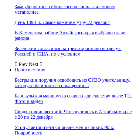
Замгубернатора сибирского региона стал мэром
мегаполиса
День 1398-й. Самое важное к утру 22 декабря
В Каменском районе Алтайского края выбрали главу
района
Зеленский согласился на трехстороннюю встречу с
Россией и США, но с условием
Prev
Next
Происшествия
Бастрыкин поручил освободить из СИЗО учительницу,
которую обвинили в совращении…
Барнаульская маршрутка сгорела «до скелета» возле ТЦ.
Фото и видео
Сводка происшествий. Что случилось в Алтайском крае
с 20 по 22 декабря
Утонул авторитетный бизнесмен из лихих 90-х.
Подробности