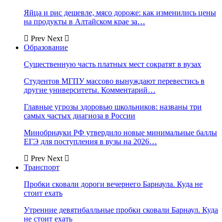
Яйца и рис дешевле, мясо дороже: как изменились цены
на продукты в Алтайском крае за…
Prev
Next
Образование
Существенную часть платных мест сократят в вузах
Студентов МГПУ массово вынуждают перевестись в
другие университеты. Комментарий…
Главные угрозы здоровью школьников: названы три
самых частых диагноза в России
Минобрнауки РФ утвердило новые минимальные баллы
ЕГЭ для поступления в вузы на 2026…
Prev
Next
Транспорт
Пробки сковали дороги вечернего Барнаула. Куда не
стоит ехать
Утренние девятибалльные пробки сковали Барнаул. Куда
не стоит ехать