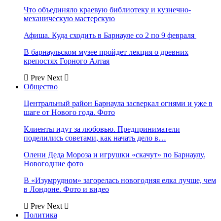
Что объединяло краевую библиотеку и кузнечно-
механическую мастерскую
Афиша. Куда сходить в Барнауле со 2 по 9 февраля
В барнаульском музее пройдет лекция о древних
крепостях Горного Алтая
Prev
Next
Общество
Центральный район Барнаула засверкал огнями и уже в
шаге от Нового года. Фото
Клиенты идут за любовью. Предприниматели
поделились советами, как начать дело в…
Олени Деда Мороза и игрушки «скачут» по Барнаулу.
Новогодние фото
В «Изумрудном» загорелась новогодняя елка лучше, чем
в Лондоне. Фото и видео
Prev
Next
Политика