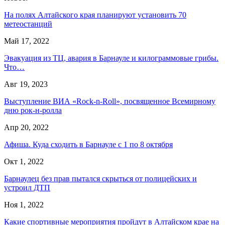
На полях Алтайского края планируют установить 70
метеостанций
Май 17, 2022
Эвакуация из ТЦ, авария в Барнауле и килограммовые грибы.
Что…
Авг 19, 2023
Выступление ВИА «Rock-n-Roll», посвященное Всемирному
дню рок-н-ролла
Апр 20, 2022
Афиша. Куда сходить в Барнауле с 1 по 8 октября
Окт 1, 2022
Барнаулец без прав пытался скрыться от полицейских и
устроил ДТП
Ноя 1, 2022
Какие спортивные мероприятия пройдут в Алтайском крае на