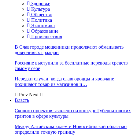
Здоровье
Культура
Общество
Политика
Экономика
Образование
Происшествия
В Славгороде мошенники продолжают обманывать
доверчивых граждан
Россияне выступили за бесплатные переводы средств
самому себе
Нередки случаи, когда славгородцы и яровчане
похищают товар из магазинов и…
Prev
Next
Власть
Сколько проектов заявлено на конкурс Губернаторских
грантов в сфере культуры
Между Алтайским краем и Новосибирской областью
определили точную границу