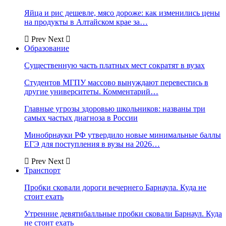
Яйца и рис дешевле, мясо дороже: как изменились цены
на продукты в Алтайском крае за…
Prev
Next
Образование
Существенную часть платных мест сократят в вузах
Студентов МГПУ массово вынуждают перевестись в
другие университеты. Комментарий…
Главные угрозы здоровью школьников: названы три
самых частых диагноза в России
Минобрнауки РФ утвердило новые минимальные баллы
ЕГЭ для поступления в вузы на 2026…
Prev
Next
Транспорт
Пробки сковали дороги вечернего Барнаула. Куда не
стоит ехать
Утренние девятибалльные пробки сковали Барнаул. Куда
не стоит ехать