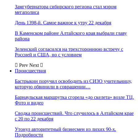
Замгубернатора сибирского региона стал мэром
мегаполиса
День 1398-й. Самое важное к утру 22 декабря
В Каменском районе Алтайского края выбрали главу
района
Зеленский согласился на трехстороннюю встречу с
Россией и США, но с условием
Prev
Next
Происшествия
Бастрыкин поручил освободить из СИЗО учительницу,
которую обвинили в совращении…
Барнаульская маршрутка сгорела «до скелета» возле ТЦ.
Фото и видео
Сводка происшествий. Что случилось в Алтайском крае
с 20 по 22 декабря
Утонул авторитетный бизнесмен из лихих 90-х.
Подробности