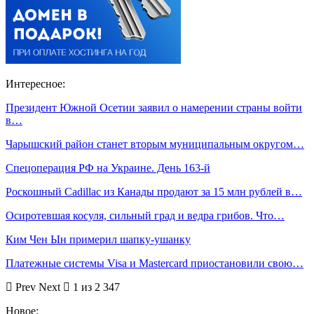
Интересное:
Президент Южной Осетии заявил о намерении страны войти
в…
Чарышский район станет вторым муниципальным округом…
Спецоперация РФ на Украине. День 163-й
Роскошный Cadillac из Канады продают за 15 млн рублей в…
Осиротевшая косуля, сильный град и ведра грибов. Что…
Ким Чен Ын примерил шапку-ушанку
Платежные системы Visa и Mastercard приостановили свою…
Prev
Next
1 из 2 347
Новое: