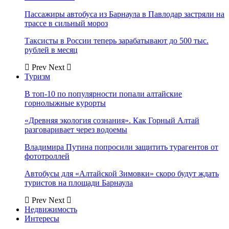
Пассажиры автобуса из Барнаула в Павлодар застряли на
трассе в сильный мороз
Таксисты в России теперь зарабатывают до 500 тыс.
рублей в месяц
Prev
Next
Туризм
В топ-10 по популярности попали алтайские
горнолыжные курорты
«Древняя экология сознания». Как Горный Алтай
разговаривает через водоемы
Владимира Путина попросили защитить турагентов от
фототроллей
Автобусы для «Алтайской Зимовки» скоро будут ждать
туристов на площади Барнаула
Prev
Next
Недвижимость
Интересы