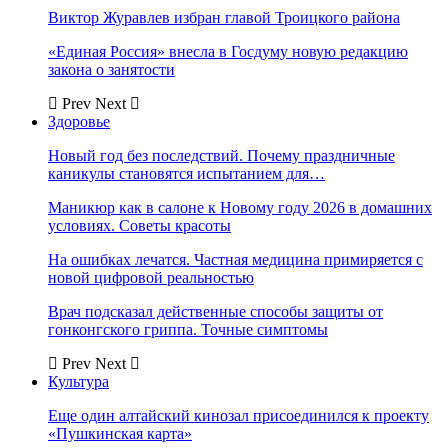
Виктор Журавлев избран главой Троицкого района
«Единая Россия» внесла в Госдуму новую редакцию
закона о занятости
Prev
Next
Здоровье
Новый год без последствий. Почему праздничные
каникулы становятся испытанием для…
Маникюр как в салоне к Новому году 2026 в домашних
условиях. Советы красоты
На ошибках лечатся. Частная медицина примиряется с
новой цифровой реальностью
Врач подсказал действенные способы защиты от
гонконгского гриппа. Точные симптомы
Prev
Next
Культура
Еще один алтайский кинозал присоединился к проекту
«Пушкинская карта»