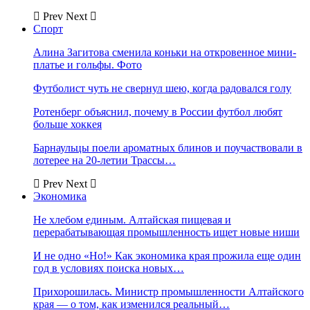
Prev
Next
Спорт
Алина Загитова сменила коньки на откровенное мини-
платье и гольфы. Фото
Футболист чуть не свернул шею, когда радовался голу
Ротенберг объяснил, почему в России футбол любят
больше хоккея
Барнаульцы поели ароматных блинов и поучаствовали в
лотерее на 20-летии Трассы…
Prev
Next
Экономика
Не хлебом единым. Алтайская пищевая и
перерабатывающая промышленность ищет новые ниши
И не одно «Но!» Как экономика края прожила еще один
год в условиях поиска новых…
Прихорошилась. Министр промышленности Алтайского
края — о том, как изменился реальный…