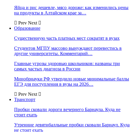
Яйца и рис дешевле, мясо дороже: как изменились цены
на продукты в Алтайском крае за…
Prev
Next
Образование
Существенную часть платных мест сократят в вузах
Студентов МГПУ массово вынуждают перевестись в
другие университеты. Комментарий…
Главные угрозы здоровью школьников: названы три
самых частых диагноза в России
Минобрнауки РФ утвердило новые минимальные баллы
ЕГЭ для поступления в вузы на 2026…
Prev
Next
Транспорт
Пробки сковали дороги вечернего Барнаула. Куда не
стоит ехать
Утренние девятибалльные пробки сковали Барнаул. Куда
не стоит ехать