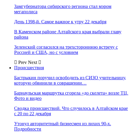
Замгубернатора сибирского региона стал мэром
мегаполиса
День 1398-й. Самое важное к утру 22 декабря
В Каменском районе Алтайского края выбрали главу
района
Зеленский согласился на трехстороннюю встречу с
Россией и США, но с условием
Prev
Next
Происшествия
Бастрыкин поручил освободить из СИЗО учительницу,
которую обвинили в совращении…
Барнаульская маршрутка сгорела «до скелета» возле ТЦ.
Фото и видео
Сводка происшествий. Что случилось в Алтайском крае
с 20 по 22 декабря
Утонул авторитетный бизнесмен из лихих 90-х.
Подробности