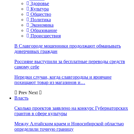
Здоровье
Культура
Общество
Политика
Экономика
Образование
Происшествия
В Славгороде мошенники продолжают обманывать
доверчивых граждан
Россияне выступили за бесплатные переводы средств
самому себе
Нередки случаи, когда славгородцы и яровчане
похищают товар из магазинов и…
Prev
Next
Власть
Сколько проектов заявлено на конкурс Губернаторских
грантов в сфере культуры
Между Алтайским краем и Новосибирской областью
определили точную границу