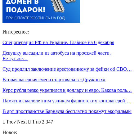
Интересное:
Спецоперация РФ на Украине. Главное на 6 декабря
Девушку высадили из автобуса на проезжей части.
Ее тут же…
Суд продлил заключение арестованному за фейки об СВО…
Вторая лагерная смена стартовала в «Дружных»
Курс рубля резко укрепился к доллару и евро. Какова роль…
Памятник малолетним узникам фашистских концлагерей…
В арт-пространстве Барнаула бесплатно покажут экофильмы
Prev
Next
1 из 2 347
Новое: