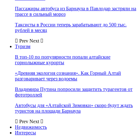
Пассажиры автобуса из Барнаула в Павлодар застряли на
трассе в сильный мороз
Таксисты в России теперь зарабатывают до 500 тыс.
рублей в месяц
Prev
Next
Туризм
В топ-10 по популярности попали алтайские
горнолыжные курорты
«Древняя экология сознания». Как Горный Алтай
разговаривает через водоемы
Владимира Путина попросили защитить турагентов от
фототроллей
Автобусы для «Алтайской Зимовки» скоро будут ждать
туристов на площади Барнаула
Prev
Next
Недвижимость
Интересы