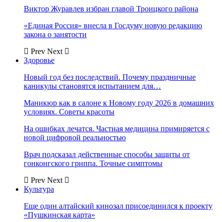
Виктор Журавлев избран главой Троицкого района
«Единая Россия» внесла в Госдуму новую редакцию
закона о занятости
Prev
Next
Здоровье
Новый год без последствий. Почему праздничные
каникулы становятся испытанием для…
Маникюр как в салоне к Новому году 2026 в домашних
условиях. Советы красоты
На ошибках лечатся. Частная медицина примиряется с
новой цифровой реальностью
Врач подсказал действенные способы защиты от
гонконгского гриппа. Точные симптомы
Prev
Next
Культура
Еще один алтайский кинозал присоединился к проекту
«Пушкинская карта»