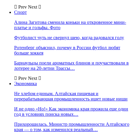
Prev
Next
Спорт
Алина Загитова сменила коньки на откровенное мини-
платье и гольфы. Фото
Футболист чуть не свернул шею, когда радовался голу
Ротенберг объяснил, почему в России футбол любят
больше хоккея
Барнаульцы поели ароматных блинов и поучаствовали в
лотерее на 20-летии Трассы…
Prev
Next
Экономика
Не хлебом единым. Алтайская пищевая и
перерабатывающая промышленность ищет новые ниши
И не одно «Но!» Как экономика края прожила еще один
год в условиях поиска новых…
Прихорошилась. Министр промышленности Алтайского
края — о том, как изменился реальный…