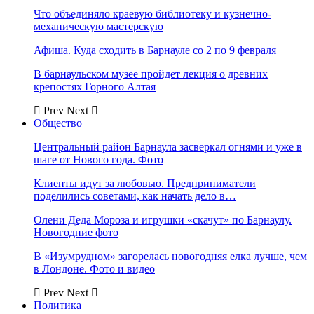
Что объединяло краевую библиотеку и кузнечно-
механическую мастерскую
Афиша. Куда сходить в Барнауле со 2 по 9 февраля
В барнаульском музее пройдет лекция о древних
крепостях Горного Алтая
Prev
Next
Общество
Центральный район Барнаула засверкал огнями и уже в
шаге от Нового года. Фото
Клиенты идут за любовью. Предприниматели
поделились советами, как начать дело в…
Олени Деда Мороза и игрушки «скачут» по Барнаулу.
Новогодние фото
В «Изумрудном» загорелась новогодняя елка лучше, чем
в Лондоне. Фото и видео
Prev
Next
Политика