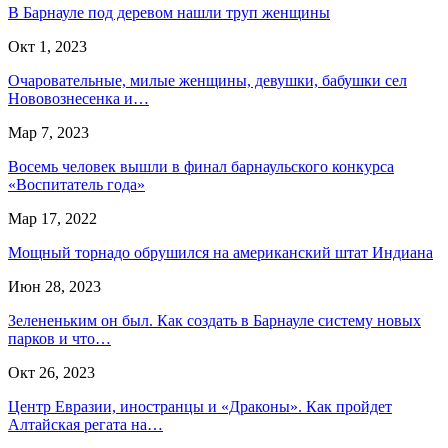
В Барнауле под деревом нашли труп женщины
Окт 1, 2023
Очаровательные, милые женщины, девушки, бабушки сел
Нововознесенка и…
Мар 7, 2023
Восемь человек вышли в финал барнаульского конкурса
«Воспитатель года»
Мар 17, 2022
Мощный торнадо обрушился на американский штат Индиана
Июн 28, 2023
Зелененьким он был. Как создать в Барнауле систему новых
парков и что…
Окт 26, 2023
Центр Евразии, иностранцы и «Драконы». Как пройдет
Алтайская регата на…