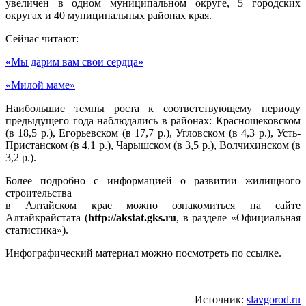
увеличен в одном муниципальном округе, 5 городских
округах и 40 муниципальных районах края.
Сейчас читают:
«Мы дарим вам свои сердца»
«Милой маме»
Наибольшие темпы роста к соответствующему периоду
предыдущего года наблюдались в районах: Краснощековском
(в 18,5 р.), Егорьевском (в 17,7 р.), Угловском (в 4,3 р.), Усть-
Пристанском (в 4,1 р.), Чарышском (в 3,5 р.), Волчихинском (в
3,2 р.).
Более подробно с информацией о развитии жилищного
строительства
в Алтайском крае можно ознакомиться на сайте
Алтайкрайстата (
http://ak
stat
.gks.ru
, в разделе «Официальная
статистика»).
Инфографический материал можно посмотреть по ссылке.
Источник:
slavgorod.ru