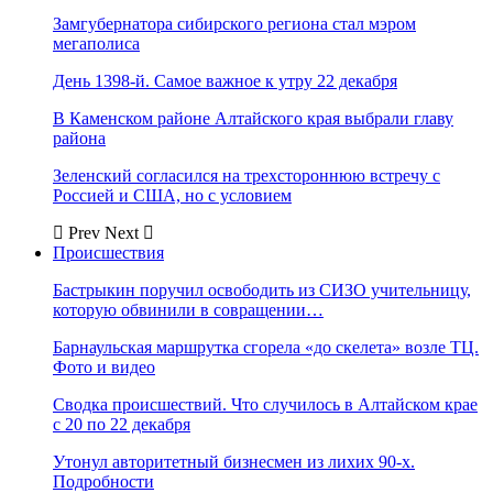
Замгубернатора сибирского региона стал мэром
мегаполиса
День 1398-й. Самое важное к утру 22 декабря
В Каменском районе Алтайского края выбрали главу
района
Зеленский согласился на трехстороннюю встречу с
Россией и США, но с условием
Prev
Next
Происшествия
Бастрыкин поручил освободить из СИЗО учительницу,
которую обвинили в совращении…
Барнаульская маршрутка сгорела «до скелета» возле ТЦ.
Фото и видео
Сводка происшествий. Что случилось в Алтайском крае
с 20 по 22 декабря
Утонул авторитетный бизнесмен из лихих 90-х.
Подробности