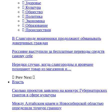
Здоровье
Культура
Общество
Политика
Экономика
Образование
Происшествия
В Славгороде мошенники продолжают обманывать
доверчивых граждан
Россияне выступили за бесплатные переводы средств
самому себе
Нередки случаи, когда славгородцы и яровчане
похищают товар из магазинов и…
Prev
Next
Власть
Сколько проектов заявлено на конкурс Губернаторских
грантов в сфере культуры
Между Алтайским краем и Новосибирской областью
определили точную границу