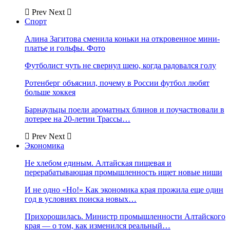
Prev
Next
Спорт
Алина Загитова сменила коньки на откровенное мини-
платье и гольфы. Фото
Футболист чуть не свернул шею, когда радовался голу
Ротенберг объяснил, почему в России футбол любят
больше хоккея
Барнаульцы поели ароматных блинов и поучаствовали в
лотерее на 20-летии Трассы…
Prev
Next
Экономика
Не хлебом единым. Алтайская пищевая и
перерабатывающая промышленность ищет новые ниши
И не одно «Но!» Как экономика края прожила еще один
год в условиях поиска новых…
Прихорошилась. Министр промышленности Алтайского
края — о том, как изменился реальный…