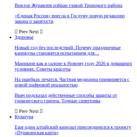
Виктор Журавлев избран главой Троицкого района
«Единая Россия» внесла в Госдуму новую редакцию
закона о занятости
Prev
Next
Здоровье
Новый год без последствий. Почему праздничные
каникулы становятся испытанием для…
Маникюр как в салоне к Новому году 2026 в домашних
условиях. Советы красоты
На ошибках лечатся. Частная медицина примиряется с
новой цифровой реальностью
Врач подсказал действенные способы защиты от
гонконгского гриппа. Точные симптомы
Prev
Next
Культура
Еще один алтайский кинозал присоединился к проекту
«Пушкинская карта»