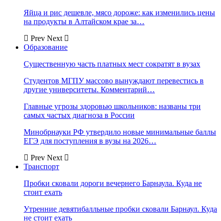
Яйца и рис дешевле, мясо дороже: как изменились цены
на продукты в Алтайском крае за…
Prev
Next
Образование
Существенную часть платных мест сократят в вузах
Студентов МГПУ массово вынуждают перевестись в
другие университеты. Комментарий…
Главные угрозы здоровью школьников: названы три
самых частых диагноза в России
Минобрнауки РФ утвердило новые минимальные баллы
ЕГЭ для поступления в вузы на 2026…
Prev
Next
Транспорт
Пробки сковали дороги вечернего Барнаула. Куда не
стоит ехать
Утренние девятибалльные пробки сковали Барнаул. Куда
не стоит ехать