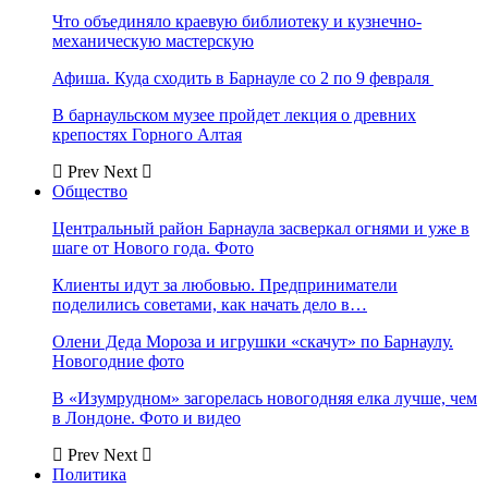
Что объединяло краевую библиотеку и кузнечно-
механическую мастерскую
Афиша. Куда сходить в Барнауле со 2 по 9 февраля
В барнаульском музее пройдет лекция о древних
крепостях Горного Алтая
Prev
Next
Общество
Центральный район Барнаула засверкал огнями и уже в
шаге от Нового года. Фото
Клиенты идут за любовью. Предприниматели
поделились советами, как начать дело в…
Олени Деда Мороза и игрушки «скачут» по Барнаулу.
Новогодние фото
В «Изумрудном» загорелась новогодняя елка лучше, чем
в Лондоне. Фото и видео
Prev
Next
Политика