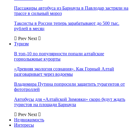
Пассажиры автобуса из Барнаула в Павлодар застряли на
трассе в сильный мороз
Таксисты в России теперь зарабатывают до 500 тыс.
рублей в месяц
Prev
Next
Туризм
В топ-10 по популярности попали алтайские
горнолыжные курорты
«Древняя экология сознания». Как Горный Алтай
разговаривает через водоемы
Владимира Путина попросили защитить турагентов от
фототроллей
Автобусы для «Алтайской Зимовки» скоро будут ждать
туристов на площади Барнаула
Prev
Next
Недвижимость
Интересы