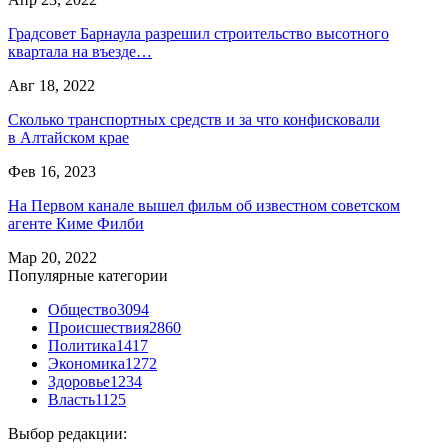
Градсовет Барнаула разрешил строительство высотного
квартала на въезде…
Авг 18, 2022
Сколько транспортных средств и за что конфисковали
в Алтайском крае
Фев 16, 2023
На Первом канале вышел фильм об известном советском
агенте Киме Филби
Мар 20, 2022
Популярные категории
Общество
3094
Происшествия
2860
Политика
1417
Экономика
1272
Здоровье
1234
Власть
1125
Выбор редакции: