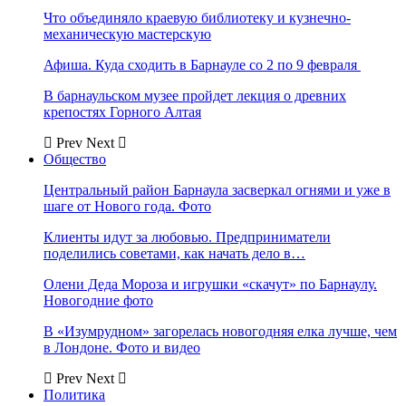
Что объединяло краевую библиотеку и кузнечно-
механическую мастерскую
Афиша. Куда сходить в Барнауле со 2 по 9 февраля
В барнаульском музее пройдет лекция о древних
крепостях Горного Алтая
Prev
Next
Общество
Центральный район Барнаула засверкал огнями и уже в
шаге от Нового года. Фото
Клиенты идут за любовью. Предприниматели
поделились советами, как начать дело в…
Олени Деда Мороза и игрушки «скачут» по Барнаулу.
Новогодние фото
В «Изумрудном» загорелась новогодняя елка лучше, чем
в Лондоне. Фото и видео
Prev
Next
Политика