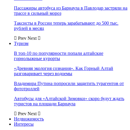
Пассажиры автобуса из Барнаула в Павлодар застряли на
трассе в сильный мороз
Таксисты в России теперь зарабатывают до 500 тыс.
рублей в месяц
Prev
Next
Туризм
В топ-10 по популярности попали алтайские
горнолыжные курорты
«Древняя экология сознания». Как Горный Алтай
разговаривает через водоемы
Владимира Путина попросили защитить турагентов от
фототроллей
Автобусы для «Алтайской Зимовки» скоро будут ждать
туристов на площади Барнаула
Prev
Next
Недвижимость
Интересы