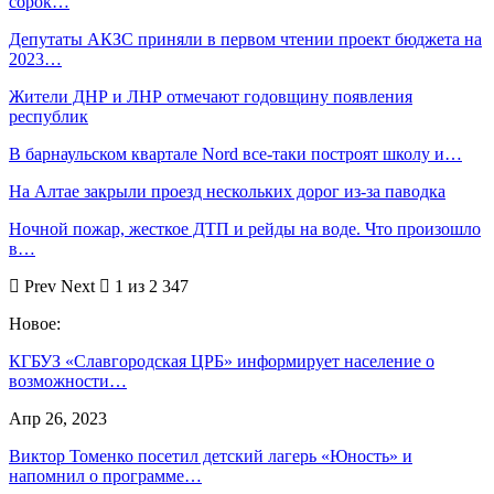
сорок…
Депутаты АКЗС приняли в первом чтении проект бюджета на
2023…
Жители ДНР и ЛНР отмечают годовщину появления
республик
В барнаульском квартале Nord все-таки построят школу и…
На Алтае закрыли проезд нескольких дорог из-за паводка
Ночной пожар, жесткое ДТП и рейды на воде. Что произошло
в…
Prev
Next
1 из 2 347
Новое:
КГБУЗ «Славгородская ЦРБ» информирует население о
возможности…
Апр 26, 2023
Виктор Томенко посетил детский лагерь «Юность» и
напомнил о программе…