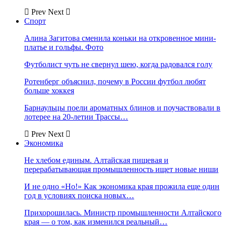
Prev
Next
Спорт
Алина Загитова сменила коньки на откровенное мини-
платье и гольфы. Фото
Футболист чуть не свернул шею, когда радовался голу
Ротенберг объяснил, почему в России футбол любят
больше хоккея
Барнаульцы поели ароматных блинов и поучаствовали в
лотерее на 20-летии Трассы…
Prev
Next
Экономика
Не хлебом единым. Алтайская пищевая и
перерабатывающая промышленность ищет новые ниши
И не одно «Но!» Как экономика края прожила еще один
год в условиях поиска новых…
Прихорошилась. Министр промышленности Алтайского
края — о том, как изменился реальный…