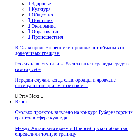
Здоровье
Культура
Общество
Политика
Экономика
Образование
Происшествия
В Славгороде мошенники продолжают обманывать
доверчивых граждан
Россияне выступили за бесплатные переводы средств
самому себе
Нередки случаи, когда славгородцы и яровчане
похищают товар из магазинов и…
Prev
Next
Власть
Сколько проектов заявлено на конкурс Губернаторских
грантов в сфере культуры
Между Алтайским краем и Новосибирской областью
определили точную границу