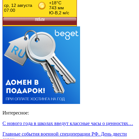
Интересное:
С нового года в школах введут классные часы о ценностях…
Главные события военной спецоперации РФ. День двести