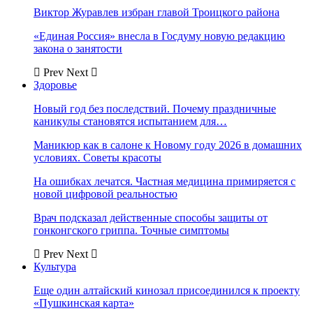
Виктор Журавлев избран главой Троицкого района
«Единая Россия» внесла в Госдуму новую редакцию
закона о занятости
Prev
Next
Здоровье
Новый год без последствий. Почему праздничные
каникулы становятся испытанием для…
Маникюр как в салоне к Новому году 2026 в домашних
условиях. Советы красоты
На ошибках лечатся. Частная медицина примиряется с
новой цифровой реальностью
Врач подсказал действенные способы защиты от
гонконгского гриппа. Точные симптомы
Prev
Next
Культура
Еще один алтайский кинозал присоединился к проекту
«Пушкинская карта»