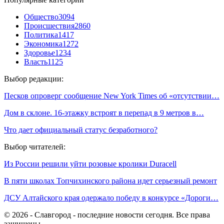
Общество
3094
Происшествия
2860
Политика
1417
Экономика
1272
Здоровье
1234
Власть
1125
Выбор редакции:
Песков опроверг сообщение New York Times об «отсутствии…
Дом в склоне. 16-этажку встроят в перепад в 9 метров в…
Что дает официальный статус безработного?
Выбор читателей:
Из России решили уйти розовые кролики Duracell
В пяти школах Топчихинского района идет серьезный ремонт
ДСУ Алтайского края одержало победу в конкурсе «Дороги…
© 2026 - Славгород - последние новости сегодня. Все права
защищены.