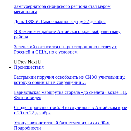
Замгубернатора сибирского региона стал мэром
мегаполиса
День 1398-й. Самое важное к утру 22 декабря
В Каменском районе Алтайского края выбрали главу
района
Зеленский согласился на трехстороннюю встречу с
Россией и США, но с условием
Prev
Next
Происшествия
Бастрыкин поручил освободить из СИЗО учительницу,
которую обвинили в совращении…
Барнаульская маршрутка сгорела «до скелета» возле ТЦ.
Фото и видео
Сводка происшествий. Что случилось в Алтайском крае
с 20 по 22 декабря
Утонул авторитетный бизнесмен из лихих 90-х.
Подробности