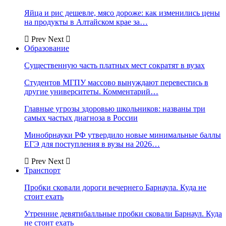
Яйца и рис дешевле, мясо дороже: как изменились цены
на продукты в Алтайском крае за…
Prev
Next
Образование
Существенную часть платных мест сократят в вузах
Студентов МГПУ массово вынуждают перевестись в
другие университеты. Комментарий…
Главные угрозы здоровью школьников: названы три
самых частых диагноза в России
Минобрнауки РФ утвердило новые минимальные баллы
ЕГЭ для поступления в вузы на 2026…
Prev
Next
Транспорт
Пробки сковали дороги вечернего Барнаула. Куда не
стоит ехать
Утренние девятибалльные пробки сковали Барнаул. Куда
не стоит ехать